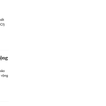
kết
CCI)
động
 bảo
ở rộng
.