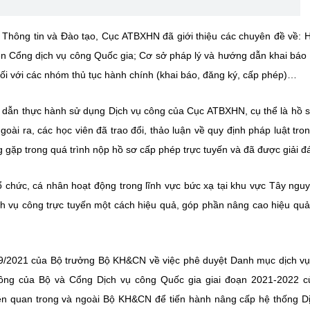
âm Thông tin và Đào tạo, Cục ATBXHN đã giới thiệu các chuyên đề về:
n Cổng dịch vụ công Quốc gia; Cơ sở pháp lý và hướng dẫn khai báo
ối với các nhóm thủ tục hành chính (khai báo, đăng ký, cấp phép)…
g dẫn thực hành sử dụng Dịch vụ công của Cục ATBXHN, cụ thể là hồ 
oài ra, các học viên đã trao đổi, thảo luận về quy định pháp luật tro
gặp trong quá trình nộp hồ sơ cấp phép trực tuyến và đã được giải đ
tổ chức, cá nhân hoạt động trong lĩnh vực bức xạ tại khu vực Tây ngu
ịch vụ công trực tuyến một cách hiệu quả, góp phần nâng cao hiệu qu
/2021 của Bộ trưởng Bộ KH&CN về việc phê duyệt Danh mục dịch v
 công của Bộ và Cổng Dịch vụ công Quốc gia giai đoạn 2021-2022 
ên quan trong và ngoài Bộ KH&CN để tiến hành nâng cấp hệ thống D