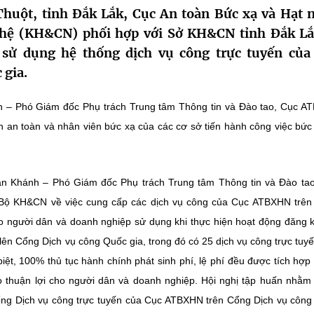
huột, tỉnh Đắk Lắk, Cục An toàn Bức xạ và Hạt 
hệ (KH&CN) phối hợp với Sở KH&CN tỉnh Đắk Lắ
sử dụng hệ thống dịch vụ công trực tuyến của
 gia.
 – Phó Giám đốc Phụ trách Trung tâm Thông tin và Đào tao, Cục 
h an toàn và nhân viên bức xạ của các cơ sở tiến hành công việc bức 
uân Khánh – Phó Giám đốc Phụ trách Trung tâm Thông tin và Đào ta
 Bộ KH&CN về việc cung cấp các dịch vụ công của Cục ATBXHN trê
cho người dân và doanh nghiệp sử dụng khi thực hiện hoạt động đăng 
lên Cổng Dịch vụ công Quốc gia, trong đó có 25 dịch vụ công trực tuy
biệt, 100% thủ tục hành chính phát sinh phí, lệ phí đều được tích hợp
ạo thuận lợi cho người dân và doanh nghiệp. Hội nghị tập huấn nhằm
ống Dịch vụ công trực tuyến của Cục ATBXHN trên Cổng Dịch vụ côn