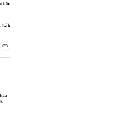
i trên
 Lắk
Châu
m,