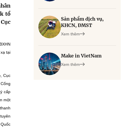
nhân
k tổ
Sản phẩm dịch vụ,
 Cục
KHCN, ĐMST
Xem thêm
ATBXHN
xạ tại
Make in VietNam
Xem thêm
o, Cục
n Cổng
ký cấp
ến một
 thanh
 tuyên
g Quốc