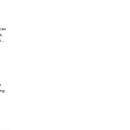
 cao
a,
...
h
ộng