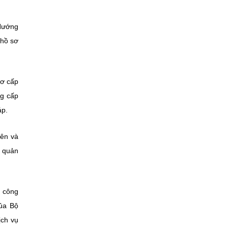
 Hướng
 hồ sơ
sơ cấp
ng cấp
áp.
yên và
ả quản
ụ công
của Bộ
ịch vụ