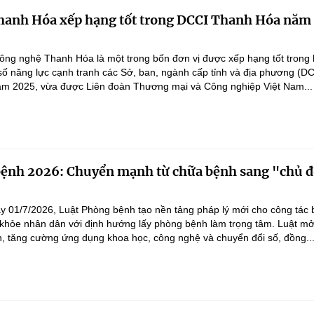
anh Hóa xếp hạng tốt trong DCCI Thanh Hóa năm
ng nghệ Thanh Hóa là một trong bốn đơn vị được xếp hạng tốt trong 
số năng lực cạnh tranh các Sở, ban, ngành cấp tỉnh và địa phương (D
ăm 2025, vừa được Liên đoàn Thương mại và Công nghiệp Việt Nam...
bệnh 2026: Chuyển mạnh từ chữa bệnh sang "chủ 
"
ày 01/7/2026, Luật Phòng bệnh tạo nền tảng pháp lý mới cho công tác
khỏe nhân dân với định hướng lấy phòng bệnh làm trọng tâm. Luật m
h, tăng cường ứng dụng khoa học, công nghệ và chuyển đổi số, đồng..