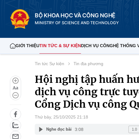
BỘ KHOA HỌC VÀ CÔNG NGHỆ
MINISTRY OF SCIENCE AND TECHNOLOGY
GIỚI THIỆU
TIN TỨC & SỰ KIỆN
DỊCH VỤ CÔNG
HỆ THỐNG 
Tin tức Sự kiện
Tin địa phương
Hội nghị tập huấn h
Aa
dịch vụ công trực t
Cổng Dịch vụ công Q
Thứ bảy, 25/10/2025 21:18
3:08
Nghe đọc bài