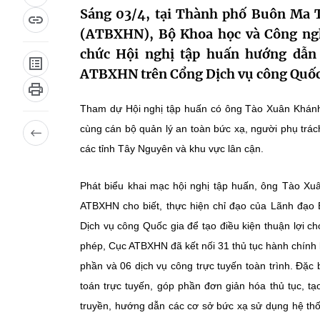
Sáng 03/4, tại Thành phố Buôn Ma T
(ATBXHN), Bộ Khoa học và Công ng
chức Hội nghị tập huấn hướng dẫn 
ATBXHN trên Cổng Dịch vụ công Quốc
Tham dự Hội nghị tập huấn có ông Tào Xuân Khánh
cùng cán bộ quản lý an toàn bức xạ, người phụ trác
các tỉnh Tây Nguyên và khu vực lân cận.
Phát biểu khai mạc hội nghị tập huấn, ông Tào X
ATBXHN cho biết, thực hiện chỉ đạo của Lãnh đạo
Dịch vụ công Quốc gia để tạo điều kiện thuận lợi 
phép, Cục ATBXHN đã kết nối 31 thủ tục hành chính 
phần và 06 dịch vụ công trực tuyến toàn trình. Đặc 
toán trực tuyến, góp phần đơn giản hóa thủ tục, t
truyền, hướng dẫn các cơ sở bức xạ sử dụng hệ th