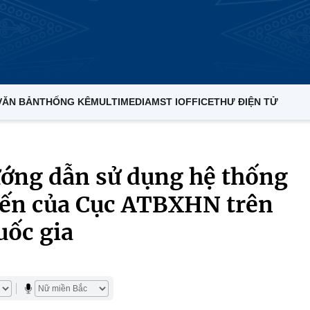
VĂN BẢN
THỐNG KÊ
MULTIMEDIA
MST IOFFICE
THƯ ĐIỆN TỬ
ướng dẫn sử dụng hệ thống
uyến của Cục ATBXHN trên
uốc gia