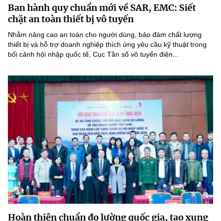
Ban hành quy chuẩn mới về SAR, EMC: Siết
MST IOFFICE
Văn bản QPPL
Sở Khoa học và Công nghệ
Chuyển đổi số
chặt an toàn thiết bị vô tuyến
THỐNG KÊ
Nhằm nâng cao an toàn cho người dùng, bảo đảm chất lượng
Văn bản chỉ đạo điều hành
Bưu chính, Viễn thông
thiết bị và hỗ trợ doanh nghiệp thích ứng yêu cầu kỹ thuật trong
bối cảnh hội nhập quốc tế, Cục Tần số vô tuyến điện...
Multimedia
Khoa học và Công nghệ
Lấy ý kiến người dân về dự thảo VBQPPL
Sở hữu trí tuệ
THƯ ĐIỆN TỬ
Đổi mới sáng tạo
Tiêu chuẩn, đo lường, chất lượng
Khác
Chuyển đổi số
Năng lượng nguyên tử
Videos
Bưu chính, Viễn thông
Tin tổng hợp
Infographic
Sở hữu trí tuệ
Tin địa phương
Ảnh
Tiêu chuẩn, đo lường, chất lượng
Voice
Năng lượng nguyên tử
Nhiệm vụ trọng tâm
Hoàn thiện chuẩn đo lường quốc gia, tạo xung