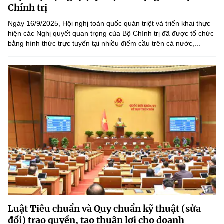
(Ghi rõ nguồn "https://mst.gov.vn" khi phát hành lại thông tin từ
Chính trị
website này)
Ngày 16/9/2025, Hội nghị toàn quốc quán triệt và triển khai thực
hiện các Nghị quyết quan trọng của Bộ Chính trị đã được tổ chức
bằng hình thức trực tuyến tại nhiều điểm cầu trên cả nước,...
Luật Tiêu chuẩn và Quy chuẩn kỹ thuật (sửa
đổi) trao quyền, tạo thuận lợi cho doanh