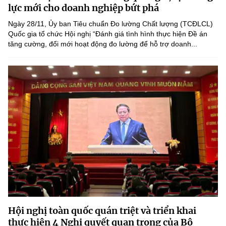
Chọn ngôn ngữ
lực mới cho doanh nghiệp bứt phá
Ngày 28/11, Ủy ban Tiêu chuẩn Đo lường Chất lượng (TCĐLCL)
Vietnamese
English
Quốc gia tổ chức Hội nghị “Đánh giá tình hình thực hiện Đề án
tăng cường, đổi mới hoạt động đo lường để hỗ trợ doanh...
BỘ KHOA HỌC VÀ CÔNG NGHỆ
MINISTRY OF SCIENCE AND TECHNOLOGY
Điều khoản sử dụng
Theo dõi MST:
Góp ý
Cơ quan chủ quản: Bộ Khoa học và Công nghệ (MST)
Chịu trách nhiệm nội dung: Nguyễn Thị Hải Hằng
Giám đốc Trung tâm Truyền thông Khoa học và Công nghệ.
Liên hệ
Địa chỉ: Ban Biên tập Cổng TTĐT - 18 Nguyễn Du, TP. Hà Nội
Điện thoại: 024 3936 9506
Email:
stc@mst.gov.vn
Hội nghị toàn quốc quán triệt và triển khai
©2026 Bản quyền thuộc Bộ Khoa Học và Công Nghệ
thực hiện 4 Nghị quyết quan trọng của Bộ