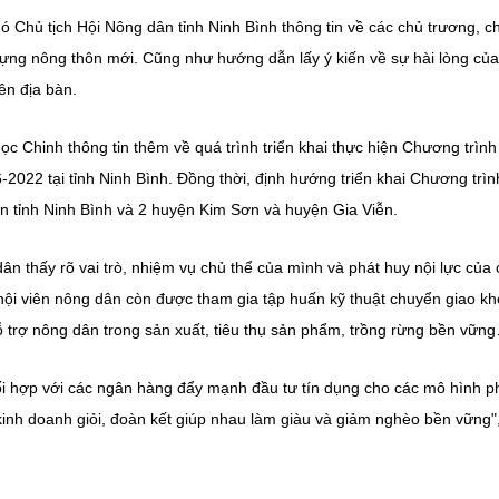
ó Chủ tịch Hội Nông dân tỉnh Ninh Bình thông tin về các chủ trương, c
dựng nông thôn mới. Cũng như hướng dẫn lấy ý kiến về sự hài lòng của
ên địa bàn.
c Chinh thông tin thêm về quá trình triển khai thực hiện Chương trìn
-2022 tại tỉnh Ninh Bình. Đồng thời, định hướng triển khai Chương trìn
n tỉnh Ninh Bình và 2 huyện Kim Sơn và huyện Gia Viễn.
ân thấy rõ vai trò, nhiệm vụ chủ thể của mình và phát huy nội lực của
hội viên nông dân còn được tham gia tập huấn kỹ thuật chuyển giao k
ỗ trợ nông dân trong sản xuất, tiêu thụ sản phẩm, trồng rừng bền vữn
ối hợp với các ngân hàng đẩy mạnh đầu tư tín dụng cho các mô hình p
 kinh doanh giỏi, đoàn kết giúp nhau làm giàu và giảm nghèo bền vững"