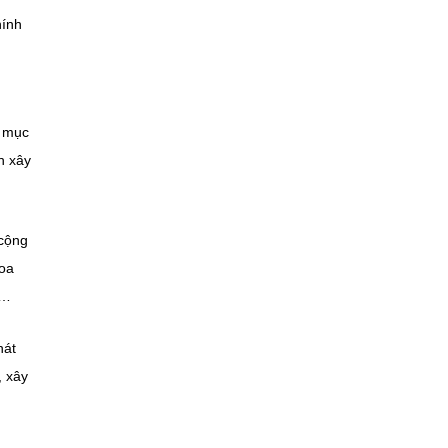
hính
h mục
h xây
 cộng
hoa
g…
hát
, xây