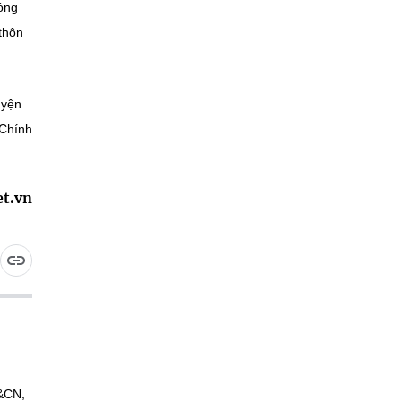
nông
thôn
uyện
 Chính
et.vn
H&CN,