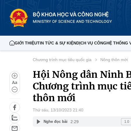
BỘ KHOA HỌC VÀ CÔNG NGHỆ
MINISTRY OF SCIENCE AND TECHNOLOGY
GIỚI THIỆU
TIN TỨC & SỰ KIỆN
DỊCH VỤ CÔNG
HỆ THỐNG 
Chương trình mục tiêu quốc gia
Nông thôn mới
Hội Nông dân Ninh B
Aa
Chương trình mục ti
thôn mới
Thứ sáu, 13/10/2023 21:40
2:29
Nghe đọc bài