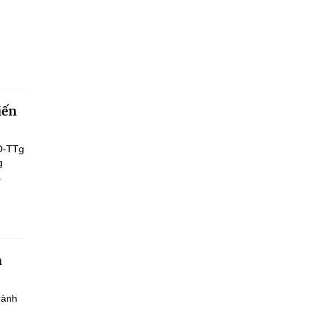
iến
Đ-TTg
g
.
h
hành