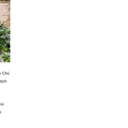
ó Chủ
tịch
hủ
ề