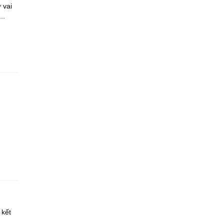
 vai
..
 kết