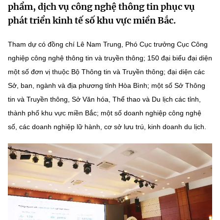
phẩm, dịch vụ công nghệ thông tin phục vụ
MST IOFFICE
Văn bản QPPL
Sở Khoa học và Công nghệ
Chuyển đổi số
phát triển kinh tế số khu vực miền Bắc.
THỐNG KÊ
Văn bản chỉ đạo điều hành
Bưu chính, Viễn thông
Tham dự có đồng chí Lê Nam Trung, Phó Cục trưởng Cục Công
Multimedia
Khoa học và Công nghệ
nghiệp công nghệ thông tin và truyền thông; 150 đại biểu đại diện
Lấy ý kiến người dân về dự thảo VBQPPL
Sở hữu trí tuệ
một số đơn vị thuộc Bộ Thông tin và Truyền thông; đại diện các
THƯ ĐIỆN TỬ
Đổi mới sáng tạo
Sở, ban, ngành và địa phương tỉnh Hòa Bình; một số Sở Thông
Tiêu chuẩn, đo lường, chất lượng
Khác
tin và Truyền thông, Sở Văn hóa, Thể thao và Du lịch các tỉnh,
Chuyển đổi số
Năng lượng nguyên tử
thành phố khu vực miền Bắc; một số doanh nghiệp công nghệ
Videos
số, các doanh nghiệp lữ hành, cơ sở lưu trú, kinh doanh du lịch.
Bưu chính, Viễn thông
Tin tổng hợp
Infographic
Sở hữu trí tuệ
Tin địa phương
Ảnh
Tiêu chuẩn, đo lường, chất lượng
Voice
Năng lượng nguyên tử
Nhiệm vụ trọng tâm