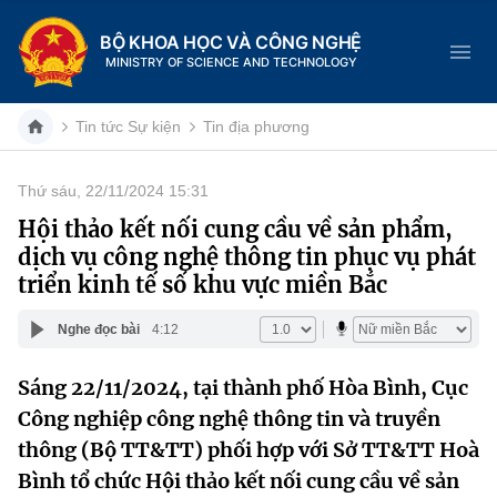
BỘ KHOA HỌC VÀ CÔNG NGHỆ
MINISTRY OF SCIENCE AND TECHNOLOGY
Tin tức Sự kiện
Tin địa phương
Thứ sáu, 22/11/2024 15:31
Danh mục
Hội thảo kết nối cung cầu về sản phẩm,
dịch vụ công nghệ thông tin phục vụ phát
Trang chủ
triển kinh tế số khu vực miền Bắc
Giới thiệu
Nghe đọc bài
4:12
Chức năng nhiệm vụ
Tin tức sự kiện
Sáng 22/11/2024, tại thành phố Hòa Bình, Cục
Công nghiệp công nghệ thông tin và truyền
Dịch vụ công
Cơ cấu tổ chức
Khoa học và Công nghệ
thông (Bộ TT&TT) phối hợp với Sở TT&TT Hoà
Hệ thống văn bản
Lịch sử phát triển
Đổi mới sáng tạo
Bình tổ chức Hội thảo kết nối cung cầu về sản