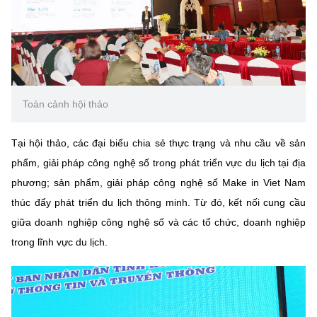
Chọn ngôn ngữ
Vietnamese
English
Toàn cảnh hội thảo
BỘ KHOA HỌC VÀ CÔNG NGHỆ
MINISTRY OF SCIENCE AND TECHNOLOGY
Tại hội thảo, các đại biểu chia sẻ thực trạng và nhu cầu về sản
Điều khoản sử dụng
Theo dõi MST:
Góp ý
phẩm, giải pháp công nghệ số trong phát triển vực du lịch tại địa
phương; sản phẩm, giải pháp công nghệ số Make in Viet Nam
Cơ quan chủ quản: Bộ Khoa học và Công nghệ (MST)
thúc đẩy phát triển du lịch thông minh. Từ đó, kết nối cung cầu
Chịu trách nhiệm nội dung: Nguyễn Thị Hải Hằng
giữa doanh nghiệp công nghệ số và các tổ chức, doanh nghiệp
Giám đốc Trung tâm Truyền thông Khoa học và Công nghệ.
trong lĩnh vực du lịch.
Liên hệ
Địa chỉ: Ban Biên tập Cổng TTĐT - 18 Nguyễn Du, TP. Hà Nội
Điện thoại: 024 3936 9506
Email:
stc@mst.gov.vn
©2026 Bản quyền thuộc Bộ Khoa Học và Công Nghệ