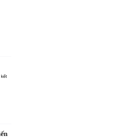
 kết
iến