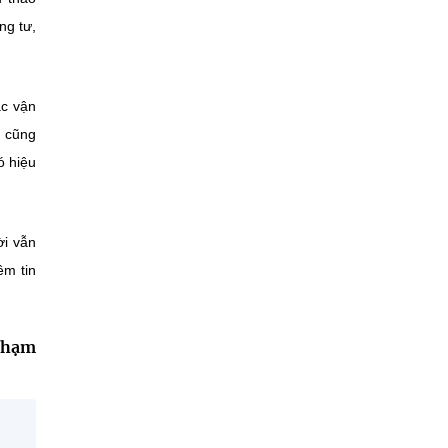
ng tư,
ác vận
m cũng
ó hiệu
ời vẫn
ềm tin
Phạm