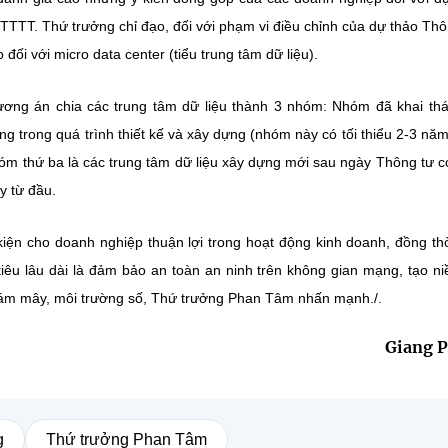
TTT. Thứ trưởng chỉ đạo, đối với phạm vi điều chỉnh của dự thảo Thô
đối với micro data center (tiểu trung tâm dữ liệu).
hương án chia các trung tâm dữ liệu thành 3 nhóm: Nhóm đã khai th
g trong quá trình thiết kế và xây dựng (nhóm này có tối thiểu 2-3 nă
hóm thứ ba là các trung tâm dữ liệu xây dựng mới sau ngày Thông tư c
y từ đầu.
kiện cho doanh nghiệp thuận lợi trong hoạt động kinh doanh, đồng th
êu lâu dài là đảm bảo an toàn an ninh trên không gian mạng, tạo ni
 đám mây, môi trường số, Thứ trưởng Phan Tâm nhấn mạnh./.
Giang 
g
Thứ trưởng Phan Tâm