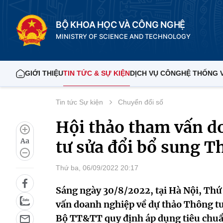
BỘ KHOA HỌC VÀ CÔNG NGHỆ
MINISTRY OF SCIENCE AND TECHNOLOGY
GIỚI THIỆU
TIN TỨC & SỰ KIỆN
DỊCH VỤ CÔNG
HỆ THỐNG 
Tin tức Sự kiện
Chuyển đổi số
Hội thảo tham vấn d
Aa
tư sửa đổi bổ sung 
Thứ ba, 06/09/2022 20:17
Sáng ngày 30/8/2022, tại Hà Nội, Th
vấn doanh nghiệp về dự thảo Thông t
Bộ TT&TT quy định áp dụng tiêu chuẩn