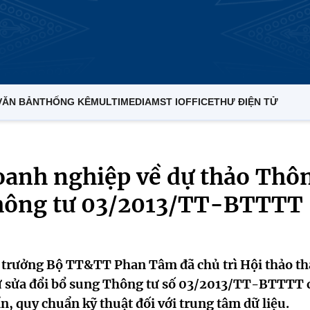
VĂN BẢN
THỐNG KÊ
MULTIMEDIA
MST IOFFICE
THƯ ĐIỆN TỬ
oanh nghiệp về dự thảo Thô
Thông tư 03/2013/TT-BTTTT
ứ trưởng Bộ TT&TT Phan Tâm đã chủ trì Hội thảo t
ư sửa đổi bổ sung Thông tư số 03/2013/TT-BTTTT 
, quy chuẩn kỹ thuật đối với trung tâm dữ liệu.