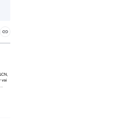
H&CN,
 vai
..