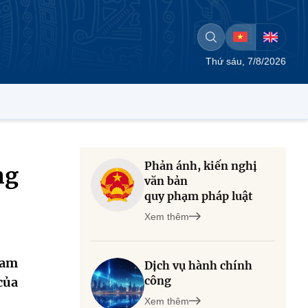
Thứ sáu, 7/8/2026
Phản ánh, kiến nghị
ng
văn bản
quy phạm pháp luật
Xem thêm
ham
Dịch vụ hành chính
công
của
Xem thêm