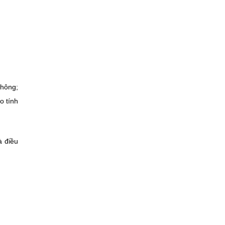
thông;
o tính
à điều