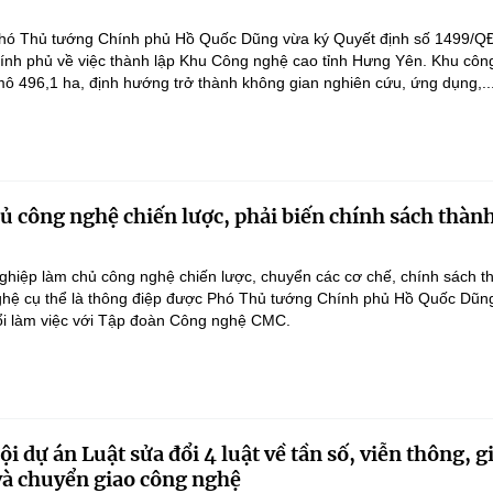
hó Thủ tướng Chính phủ Hồ Quốc Dũng vừa ký Quyết định số 1499/Q
ính phủ về việc thành lập Khu Công nghệ cao tỉnh Hưng Yên. Khu côn
ô 496,1 ha, định hướng trở thành không gian nghiên cứu, ứng dụng,..
 công nghệ chiến lược, phải biến chính sách thàn
hiệp làm chủ công nghệ chiến lược, chuyển các cơ chế, chính sách t
hệ cụ thể là thông điệp được Phó Thủ tướng Chính phủ Hồ Quốc Dũn
ổi làm việc với Tập đoàn Công nghệ CMC.
i dự án Luật sửa đổi 4 luật về tần số, viễn thông, g
 và chuyển giao công nghệ