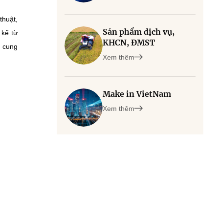
thuật,
Sản phẩm dịch vụ,
 kể từ
KHCN, ĐMST
ể cung
Xem thêm
Make in VietNam
Xem thêm