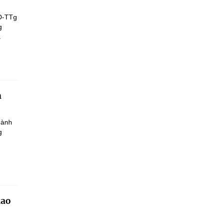
Đ-TTg
g
.
h
hành
g
iao