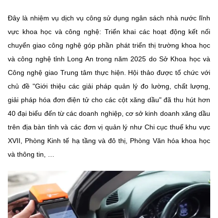
MST IOFFICE
Văn bản QPPL
Sở Khoa học và Công nghệ
Chuyển đổi số
Đây là nhiệm vụ dịch vụ công sử dụng ngân sách nhà nước lĩnh
vực khoa học và công nghệ: Triển khai các hoạt động kết nối
THỐNG KÊ
Văn bản chỉ đạo điều hành
Bưu chính, Viễn thông
chuyển giao công nghệ góp phần phát triển thị trường khoa học
Multimedia
Khoa học và Công nghệ
và công nghệ tỉnh Long An trong năm 2025 do Sở Khoa học và
Lấy ý kiến người dân về dự thảo VBQPPL
Sở hữu trí tuệ
Công nghệ giao Trung tâm thực hiện. Hội thảo được tổ chức với
THƯ ĐIỆN TỬ
Đổi mới sáng tạo
Tiêu chuẩn, đo lường, chất lượng
chủ đề "Giới thiệu các giải pháp quản lý đo lường, chất lượng,
Khác
giải pháp hóa đơn điện tử cho các cột xăng dầu" đã thu hút hơn
Chuyển đổi số
Năng lượng nguyên tử
40 đại biểu đến từ các doanh nghiệp, cơ sở kinh doanh xăng dầu
Videos
trên địa bàn tỉnh và các đơn vị quản lý như Chi cục thuế khu vực
Bưu chính, Viễn thông
Tin tổng hợp
Infographic
XVII, Phòng Kinh tế hạ tầng và đô thị, Phòng Văn hóa khoa học
Sở hữu trí tuệ
và thông tin, …
Tin địa phương
Ảnh
Tiêu chuẩn, đo lường, chất lượng
Voice
Năng lượng nguyên tử
Nhiệm vụ trọng tâm