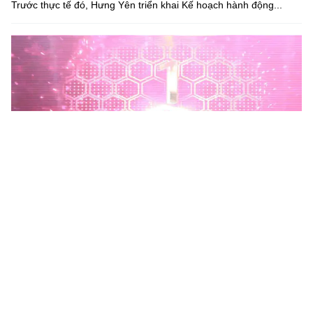
Trước thực tế đó, Hưng Yên triển khai Kế hoạch hành động...
Phú Thọ phát động Chiến dịch 90 ngày xây dựng, hoàn
thiện Kho dữ liệu tỉnh Phú Thọ
Chiến dịch 90 ngày xây dựng, hoàn thiện Kho dữ liệu tỉnh Phú
Thọ nhằm chuẩn hóa, làm sạch, làm giàu, kết nối và đồng bộ dữ
liệu, hình thành kho dữ liệu dùng chung phục vụ công tác...