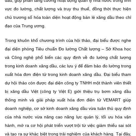
dầu, góp phần tăng cường hoạt động quản lý nhà nước trong lĩnh
(Ghi rõ nguồn "https://mst.gov.vn" khi phát hành lại thông tin từ
website này)
vực đo lường, chất lượng và truy thu thuế, đồng thời thực hiện
chủ trương số hóa toàn diện hoạt động bán lẻ xăng dầu theo chỉ
đạo của Trung ương.
Trong khuôn khổ chương trình của hội thảo, đại biểu được nghe
đại diện phòng Tiêu chuẩn Đo lường Chất lượng – Sở Khoa học
và Công nghệ phổ biến các quy định về đo lường chất lượng
trong kinh doanh xăng dầu, các lưu ý để đảm bảo đo lường trong
xuất hóa đơn điện tử trong kinh doanh xăng dầu. Đại biểu tham
dự hội thảo còn được đại diện công ty TNHH một thành viên thiết
bị xăng dầu Việt (công ty Việt E) giới thiệu trụ bơm xăng dầu
thông minh và giải pháp xuất hóa đơn điện tử VEMART giúp
doanh nghiệp, cơ sở kinh doanh xăng dầu vừa tuân thủ quy định
của nhà nước vừa nâng cao năng lực quản lý, tối ưu hóa vận
hành, mở ra cơ hội phát triển vượt trội từ việc giảm thiểu sai sót
và tạo ra sự khác biệt trong trải nghiệm của khách hàng. Tại đây,