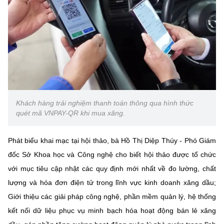
Chọn ngôn ngữ
Vietnamese
English
BỘ KHOA HỌC VÀ CÔNG NGHỆ
MINISTRY OF SCIENCE AND TECHNOLOGY
Khách hàng trải nghiệm thanh toán thông qua hình thức
Điều khoản sử dụng
Theo dõi MST:
Góp ý
quét mã VNPAY-QR khi mua xăng.
Cơ quan chủ quản: Bộ Khoa học và Công nghệ (MST)
Phát biểu khai mạc tại hội thảo, bà Hồ Thị Diệp Thúy - Phó Giám
Chịu trách nhiệm nội dung: Nguyễn Thị Hải Hằng
đốc Sở Khoa học và Công nghệ cho biết hội thảo được tổ chức
Giám đốc Trung tâm Truyền thông Khoa học và Công nghệ.
với mục tiêu cập nhật các quy định mới nhất về đo lường, chất
Liên hệ
Địa chỉ: Ban Biên tập Cổng TTĐT - 18 Nguyễn Du, TP. Hà Nội
lượng và hóa đơn điện tử trong lĩnh vực kinh doanh xăng dầu;
Điện thoại: 024 3936 9506
Giới thiệu các giải pháp công nghệ, phần mềm quản lý, hệ thống
Email:
stc@mst.gov.vn
kết nối dữ liệu phục vụ minh bạch hóa hoạt động bán lẻ xăng
©2026 Bản quyền thuộc Bộ Khoa Học và Công Nghệ