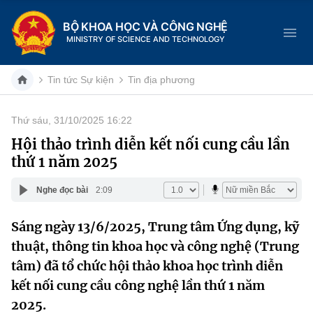
BỘ KHOA HỌC VÀ CÔNG NGHỆ
MINISTRY OF SCIENCE AND TECHNOLOGY
Tin tức Sự kiện
Tin địa phương
Thứ sáu, 31/10/2025 16:22
Danh mục
Hội thảo trình diễn kết nối cung cầu lần
thứ 1 năm 2025
Trang chủ
Nghe đọc bài
2:09
Giới thiệu
Sáng ngày 13/6/2025, Trung tâm Ứng dụng, kỹ
Chức năng nhiệm vụ
Tin tức sự kiện
thuật, thông tin khoa học và công nghệ (Trung
Dịch vụ công
tâm) đã tổ chức hội thảo khoa học trình diễn
Cơ cấu tổ chức
Khoa học và Công nghệ
kết nối cung cầu công nghệ lần thứ 1 năm
Hệ thống văn bản
Lịch sử phát triển
Đổi mới sáng tạo
2025.