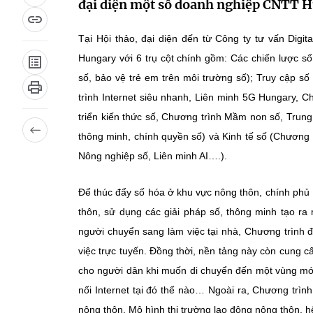
đại diện một số doanh nghiệp CNTT H
Tại Hội thảo, đại diện đến từ Công ty tư vấn Digi
Hungary với 6 trụ cột chính gồm: Các chiến lược số 
số, bảo vệ trẻ em trên môi trường số); Truy cập s
trình Internet siêu nhanh, Liên minh 5G Hungary, Ch
triển kiến thức số, Chương trình Mầm non số, Trung
thông minh, chính quyền số) và Kinh tế số (Chương tr
Nông nghiệp số, Liên minh AI….).
Để thúc đẩy số hóa ở khu vực nông thôn, chính phủ 
thôn, sử dụng các giải pháp số, thông minh tạo ra 
người chuyển sang làm việc tại nhà, Chương trình 
việc trực tuyến. Đồng thời, nền tảng này còn cung cấ
cho người dân khi muốn di chuyển đến một vùng mới 
nối Internet tại đó thế nào… Ngoài ra, Chương tr
nông thôn, Mô hình thị trường lao động nông thôn, h