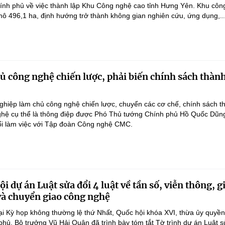
ính phủ về việc thành lập Khu Công nghệ cao tỉnh Hưng Yên. Khu côn
ô 496,1 ha, định hướng trở thành không gian nghiên cứu, ứng dụng,..
 công nghệ chiến lược, phải biến chính sách thàn
hiệp làm chủ công nghệ chiến lược, chuyển các cơ chế, chính sách t
hệ cụ thể là thông điệp được Phó Thủ tướng Chính phủ Hồ Quốc Dũn
ổi làm việc với Tập đoàn Công nghệ CMC.
i dự án Luật sửa đổi 4 luật về tần số, viễn thông, g
 và chuyển giao công nghệ
ại Kỳ họp không thường lệ thứ Nhất, Quốc hội khóa XVI, thừa ủy quyề
hủ, Bộ trưởng Vũ Hải Quân đã trình bày tóm tắt Tờ trình dự án Luật 