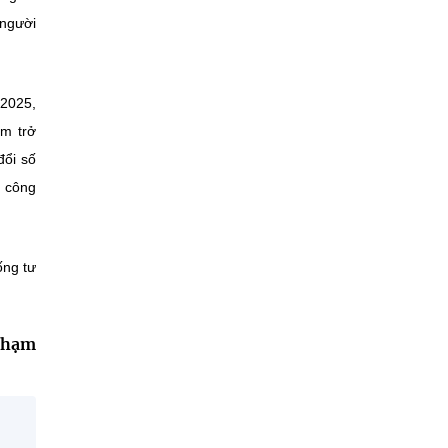
 người
 2025,
m trở
đổi số
p công
ống tư
Phạm