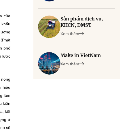
óa của
Sản phẩm dịch vụ,
t khẩu
KHCN, ĐMST
Chương
Xem thêm
 (Phát
nh phố
Make in VietNam
n lược
Xem thêm
g nông
 nhiều
ng làm
u kiện
a, kết
ượng ở
àng số