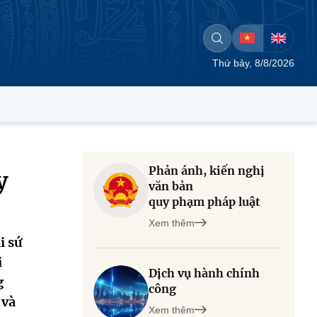
Thứ bảy, 8/8/2026
Phản ánh, kiến nghị
y
văn bản
quy phạm pháp luật
Xem thêm
i sứ
i
Dịch vụ hành chính
g
công
 và
Xem thêm