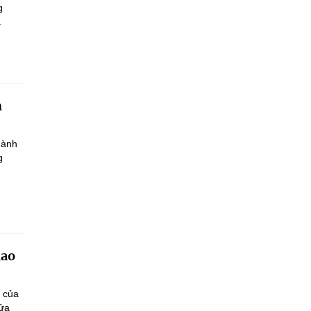
g
.
h
hành
g
iao
n của
sửa