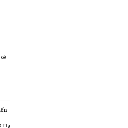
 kết
iến
Đ-TTg