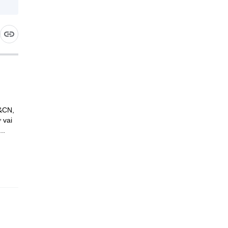
H&CN,
 vai
..