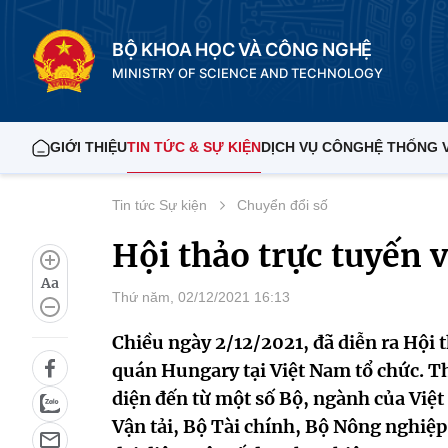
BỘ KHOA HỌC VÀ CÔNG NGHỆ
MINISTRY OF SCIENCE AND TECHNOLOGY
GIỚI THIỆU
TIN TỨC & SỰ KIỆN
DỊCH VỤ CÔNG
HỆ THỐNG 
Tin tức Sự kiện
Chuyển đổi số
Hội thảo trực tuyến 
Aa
Thứ năm, 02/12/2021 16:13
Chiều ngày 2/12/2021, đã diễn ra Hội 
quán Hungary tại Việt Nam tổ chức. Th
diện đến từ một số Bộ, ngành của Việ
Vận tải, Bộ Tài chính, Bộ Nông nghiệp