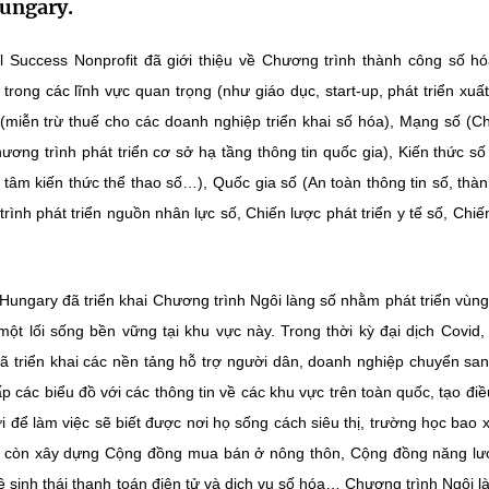
ungary.
tal Success Nonprofit đã giới thiệu về Chương trình thành công số h
trong các lĩnh vực quan trọng (như giáo dục, start-up, phát triển xuấ
ố (miễn trừ thuế cho các doanh nghiệp triển khai số hóa), Mạng số (
ương trình phát triển cơ sở hạ tầng thông tin quốc gia), Kiến thức số
 tâm kiến thức thể thao số…), Quốc gia số (An toàn thông tin số, thà
ình phát triển nguồn nhân lực số, Chiến lược phát triển y tế số, Chiế
Hungary đã triển khai Chương trình Ngôi làng số nhằm phát triển vùn
một lối sống bền vững tại khu vực này. Trong thời kỳ đại dịch Covid,
đã triển khai các nền tảng hỗ trợ người dân, doanh nghiệp chuyển sa
p các biểu đồ với các thông tin về các khu vực trên toàn quốc, tạo điề
để làm việc sẽ biết được nơi họ sống cách siêu thị, trường học bao x
ình còn xây dựng Cộng đồng mua bán ở nông thôn, Cộng đồng năng l
ệ sinh thái thanh toán điện tử và dịch vụ số hóa… Chương trình Ngôi l