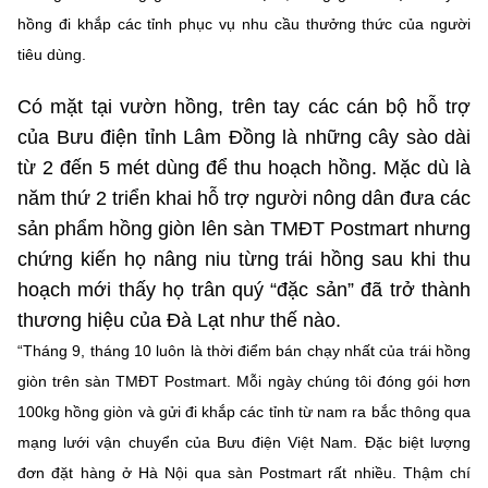
Chọn ngôn ngữ
hồng đi khắp các tỉnh phục vụ nhu cầu thưởng thức của người
tiêu dùng.
Vietnamese
English
Có mặt tại vườn hồng, trên tay các cán bộ hỗ trợ
của Bưu điện tỉnh Lâm Đồng là những cây sào dài
từ 2 đến 5 mét dùng để thu hoạch hồng. Mặc dù là
BỘ KHOA HỌC VÀ CÔNG NGHỆ
MINISTRY OF SCIENCE AND TECHNOLOGY
năm thứ 2 triển khai hỗ trợ người nông dân đưa các
sản phẩm hồng giòn lên sàn TMĐT Postmart nhưng
Điều khoản sử dụng
Theo dõi MST:
Góp ý
chứng kiến họ nâng niu từng trái hồng sau khi thu
hoạch mới thấy họ trân quý “đặc sản” đã trở thành
Cơ quan chủ quản: Bộ Khoa học và Công nghệ (MST)
thương hiệu của Đà Lạt như thế nào.
Chịu trách nhiệm nội dung: Nguyễn Thị Hải Hằng
Giám đốc Trung tâm Truyền thông Khoa học và Công nghệ.
“Tháng 9, tháng 10 luôn là thời điểm bán chạy nhất của trái hồng
Liên hệ
giòn trên sàn TMĐT Postmart. Mỗi ngày chúng tôi đóng gói hơn
Địa chỉ: Ban Biên tập Cổng TTĐT - 18 Nguyễn Du, TP. Hà Nội
100kg hồng giòn và gửi đi khắp các tỉnh từ nam ra bắc thông qua
Điện thoại: 024 3936 9506
mạng lưới vận chuyển của Bưu điện Việt Nam. Đặc biệt lượng
Email:
stc@mst.gov.vn
©2026 Bản quyền thuộc Bộ Khoa Học và Công Nghệ
đơn đặt hàng ở Hà Nội qua sàn Postmart rất nhiều. Thậm chí