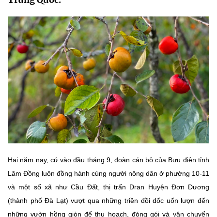
MST IOFFICE
Văn bản QPPL
Sở Khoa học và Công nghệ
Chuyển đổi số
THỐNG KÊ
Văn bản chỉ đạo điều hành
Bưu chính, Viễn thông
Multimedia
Khoa học và Công nghệ
Lấy ý kiến người dân về dự thảo VBQPPL
Sở hữu trí tuệ
THƯ ĐIỆN TỬ
Đổi mới sáng tạo
Tiêu chuẩn, đo lường, chất lượng
Khác
Chuyển đổi số
Năng lượng nguyên tử
Videos
Bưu chính, Viễn thông
Tin tổng hợp
Infographic
Sở hữu trí tuệ
Tin địa phương
Ảnh
Hai năm nay, cứ vào đầu tháng 9, đoàn cán bộ của Bưu điện tỉnh
Lâm Đồng luôn đồng hành cùng người nông dân ở phường 10-11
Tiêu chuẩn, đo lường, chất lượng
Voice
và một số xã như Cầu Đất, thị trấn Dran Huyện Đơn Dương
Năng lượng nguyên tử
Nhiệm vụ trọng tâm
(thành phố Đà Lạt) vượt qua những triền đồi dốc uốn lượn đến
những vườn hồng giòn để thu hoạch, đóng gói và vận chuyển