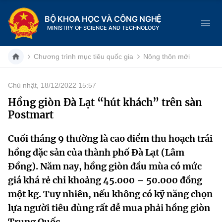
BỘ KHOA HỌC VÀ CÔNG NGHỆ
MINISTRY OF SCIENCE AND TECHNOLOGY
Chương trình mục tiêu quốc gia
Nông thôn mới
Chủ nhật, 18/12/2022 15:57
Danh mục
Hồng giòn Đà Lạt “hút khách” trên sàn
Postmart
Trang chủ
Cuối tháng 9 thường là cao điểm thu hoạch trái
Giới thiệu
hồng đặc sản của thành phố Đà Lạt (Lâm
Chức năng nhiệm vụ
Tin tức sự kiện
Đồng). Năm nay, hồng giòn đầu mùa có mức
giá khá rẻ chỉ khoảng 45.000 – 50.000 đồng
Dịch vụ công
Cơ cấu tổ chức
Khoa học và Công nghệ
một kg. Tuy nhiên, nếu không có kỹ năng chọn
lựa người tiêu dùng rất dễ mua phải hồng giòn
Hệ thống văn bản
Lịch sử phát triển
Đổi mới sáng tạo
Trung Quốc.