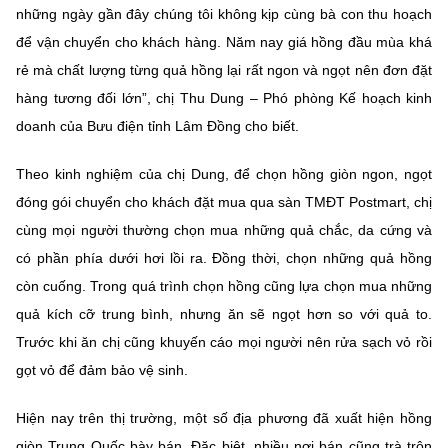
(Ghi rõ nguồn "https://mst.gov.vn" khi phát hành lại thông tin từ
những ngày gần đây chúng tôi không kịp cùng bà con thu hoạch
website này)
để vận chuyển cho khách hàng. Năm nay giá hồng đầu mùa khá
rẻ mà chất lượng từng quả hồng lại rất ngon và ngọt nên đơn đặt
hàng tương đối lớn”, chị Thu Dung – Phó phòng Kế hoạch kinh
doanh của Bưu điện tỉnh Lâm Đồng cho biết.
Theo kinh nghiệm của chị Dung, để chọn hồng giòn ngon, ngọt
đóng gói chuyển cho khách đặt mua qua sàn TMĐT Postmart, chị
cùng mọi người thường chọn mua những quả chắc, da cứng và
có phần phía dưới hơi lồi ra. Đồng thời, chọn những quả hồng
còn cuống. Trong quá trình chọn hồng cũng lựa chọn mua những
quả kích cỡ trung bình, nhưng ăn sẽ ngọt hơn so với quả to.
Trước khi ăn chị cũng khuyến cáo mọi người nên rửa sạch vỏ rồi
gọt vỏ để đảm bảo vệ sinh.
Hiện nay trên thị trường, một số địa phương đã xuất hiện hồng
giòn Trung Quốc bày bán. Đặc biệt, nhiều nơi bán cũng trà trộn