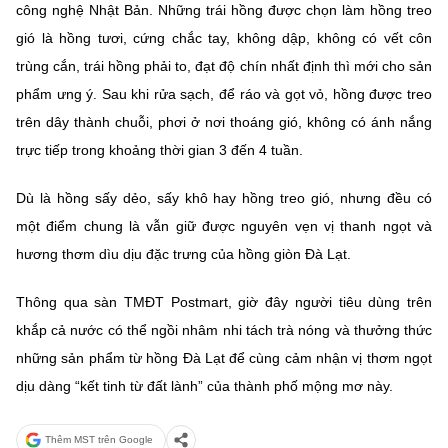
công nghệ Nhật Bản. Những trái hồng được chọn làm hồng treo
gió là hồng tươi, cứng chắc tay, không dập, không có vết côn
trùng cắn, trái hồng phải to, đạt độ chín nhất định thì mới cho sản
phẩm ưng ý. Sau khi rửa sạch, để ráo và gọt vỏ, hồng được treo
trên dây thành chuỗi, phơi ở nơi thoáng gió, không có ánh nắng
trực tiếp trong khoảng thời gian 3 đến 4 tuần.
Dù là hồng sấy dẻo, sấy khô hay hồng treo gió, nhưng đều có
một điểm chung là vẫn giữ được nguyên vẹn vị thanh ngọt và
hương thơm dìu dịu đặc trưng của hồng giòn Đà Lạt.
Thông qua sàn TMĐT Postmart, giờ đây người tiêu dùng trên
khắp cả nước có thể ngồi nhâm nhi tách trà nóng và thưởng thức
những sản phẩm từ hồng Đà Lạt để cùng cảm nhận vị thơm ngọt
dịu dàng “kết tinh từ đất lành” của thành phố mộng mơ này.
Thêm MST trên Google