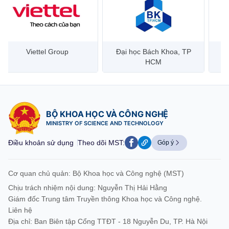
Đại học Bách Khoa, TP
Bưu điện Việt Nam –
Công
HCM
Vietnam Post
BỘ KHOA HỌC VÀ CÔNG NGHỆ
MINISTRY OF SCIENCE AND TECHNOLOGY
Điều khoản sử dụng
Theo dõi MST:
Góp ý
Cơ quan chủ quản: Bộ Khoa học và Công nghệ (MST)
Chịu trách nhiệm nội dung: Nguyễn Thị Hải Hằng
Giám đốc Trung tâm Truyền thông Khoa học và Công nghệ.
Liên hệ
Địa chỉ: Ban Biên tập Cổng TTĐT - 18 Nguyễn Du, TP. Hà Nội