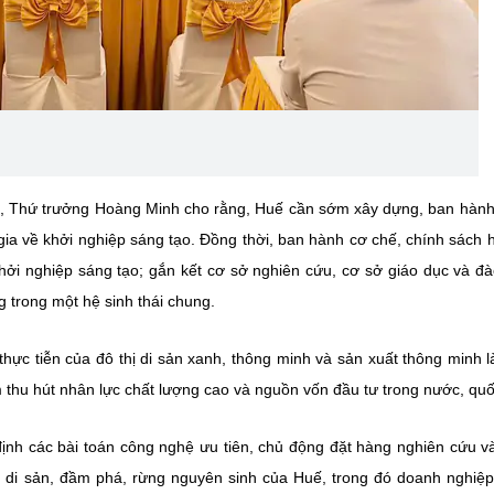
ới, Thứ trưởng Hoàng Minh cho rằng, Huế cần sớm xây dựng, ban hành
gia về khởi nghiệp sáng tạo. Đồng thời, ban hành cơ chế, chính sách h
hởi nghiệp sáng tạo; gắn kết cơ sở nghiên cứu, cơ sở giáo dục và đà
 trong một hệ sinh thái chung.
hực tiễn của đô thị di sản xanh, thông minh và sản xuất thông minh l
thu hút nhân lực chất lượng cao và nguồn vốn đầu tư trong nước, quố
 định các bài toán công nghệ ưu tiên, chủ động đặt hàng nghiên cứu v
hù di sản, đầm phá, rừng nguyên sinh của Huế, trong đó doanh nghiệ