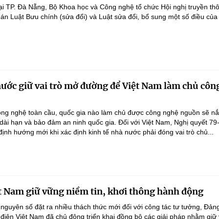
ại TP. Đà Nẵng, Bộ Khoa học và Công nghệ tổ chức Hội nghị truyền th
 án Luật Bưu chính (sửa đổi) và Luật sửa đổi, bổ sung một số điều của
nước giữ vai trò mở đường để Việt Nam làm chủ côn
ông nghệ toàn cầu, quốc gia nào làm chủ được công nghệ nguồn sẽ n
 dài hạn và bảo đảm an ninh quốc gia. Đối với Việt Nam, Nghị quyết 79
nh hướng mới khi xác định kinh tế nhà nước phải đóng vai trò chủ...
t Nam giữ vững niềm tin, khơi thông hành động
 nguyên số đặt ra nhiều thách thức mới đối với công tác tư tưởng, Đản
điện Việt Nam đã chủ động triển khai đồng bộ các giải pháp nhằm giữ