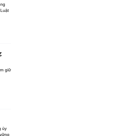
ông
 Luật
g
ắm giữ
-
g ủy
 vững