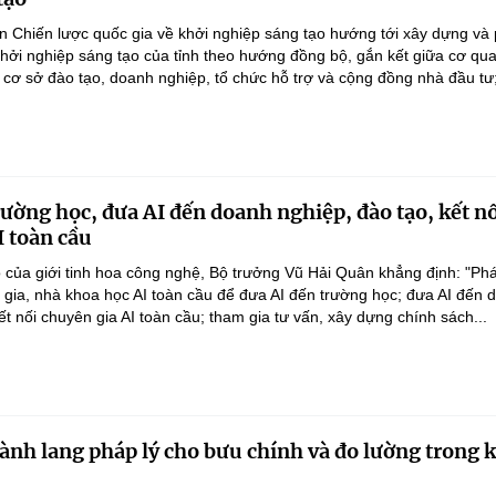
n Chiến lược quốc gia về khởi nghiệp sáng tạo hướng tới xây dựng và 
 khởi nghiệp sáng tạo của tỉnh theo hướng đồng bộ, gắn kết giữa cơ qu
 cơ sở đào tạo, doanh nghiệp, tổ chức hỗ trợ và cộng đồng nhà đầu tư;
rường học, đưa AI đến doanh nghiệp, đào tạo, kết n
I toàn cầu
 của giới tinh hoa công nghệ, Bộ trưởng Vũ Hải Quân khẳng định: "Phá
n gia, nhà khoa học AI toàn cầu để đưa AI đến trường học; đưa AI đến 
ết nối chuyên gia AI toàn cầu; tham gia tư vấn, xây dựng chính sách...
ành lang pháp lý cho bưu chính và đo lường trong 