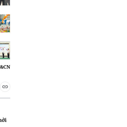
H&CN
hởi