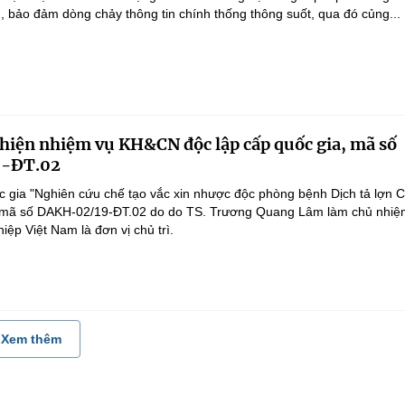
g, bảo đảm dòng chảy thông tin chính thống thông suốt, qua đó củng...
 hiện nhiệm vụ KH&CN độc lập cấp quốc gia, mã số
-ĐT.02
 gia "Nghiên cứu chế tạo vắc xin nhược độc phòng bệnh Dịch tả lợn 
", mã số DAKH-02/19-ĐT.02 do do TS. Trương Quang Lâm làm chủ nhiệ
ệp Việt Nam là đơn vị chủ trì.
Xem thêm