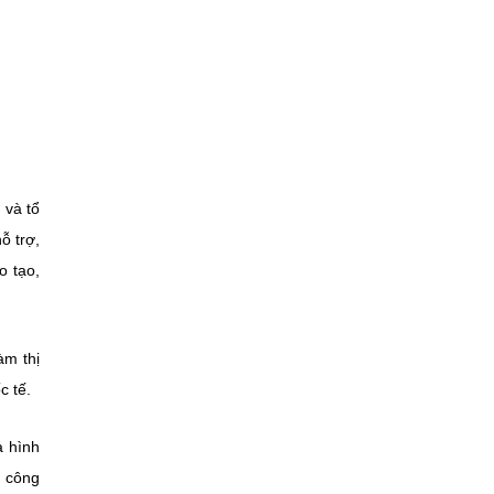
 và tổ
ỗ trợ,
o tạo,
àm thị
c tế.
à hình
p công