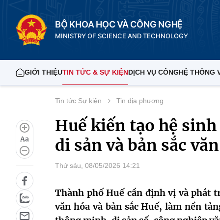
BỘ KHOA HỌC VÀ CÔNG NGHỆ
MINISTRY OF SCIENCE AND TECHNOLOGY
GIỚI THIỆU
TIN TỨC & SỰ KIỆN
DỊCH VỤ CÔNG
HỆ THỐNG 
Tin tức Sự kiện
Tin địa phương
Huế kiến tạo hệ sinh 
Aa
di sản và bản sắc vă
Thứ sáu, 08/05/2026 14:21
Thành phố Huế cần định vị và phát tr
văn hóa và bản sắc Huế, làm nền tản