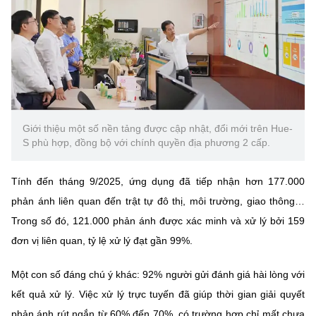
Chọn ngôn ngữ
Vietnamese
English
BỘ KHOA HỌC VÀ CÔNG NGHỆ
MINISTRY OF SCIENCE AND TECHNOLOGY
Giới thiệu một số nền tảng được cập nhật, đổi mới trên Hue-
S phù hợp, đồng bộ với chính quyền địa phương 2 cấp.
Điều khoản sử dụng
Theo dõi MST:
Góp ý
Tính đến tháng 9/2025, ứng dụng đã tiếp nhận hơn 177.000
Cơ quan chủ quản: Bộ Khoa học và Công nghệ (MST)
phản ánh liên quan đến trật tự đô thị, môi trường, giao thông…
Chịu trách nhiệm nội dung: Nguyễn Thị Hải Hằng
Trong số đó, 121.000 phản ánh được xác minh và xử lý bởi 159
Giám đốc Trung tâm Truyền thông Khoa học và Công nghệ.
đơn vị liên quan, tỷ lệ xử lý đạt gần 99%.
Liên hệ
Địa chỉ: Ban Biên tập Cổng TTĐT - 18 Nguyễn Du, TP. Hà Nội
Điện thoại: 024 3936 9506
Một con số đáng chú ý khác: 92% người gửi đánh giá hài lòng với
Email:
stc@mst.gov.vn
kết quả xử lý. Việc xử lý trực tuyến đã giúp thời gian giải quyết
©2026 Bản quyền thuộc Bộ Khoa Học và Công Nghệ
phản ánh rút ngắn từ 60% đến 70%, có trường hợp chỉ mất chưa