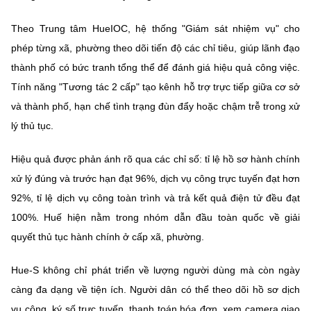
Theo Trung tâm HueIOC, hệ thống "Giám sát nhiệm vụ" cho
phép từng xã, phường theo dõi tiến độ các chỉ tiêu, giúp lãnh đạo
thành phố có bức tranh tổng thể để đánh giá hiệu quả công việc.
Tính năng "Tương tác 2 cấp" tạo kênh hỗ trợ trực tiếp giữa cơ sở
và thành phố, hạn chế tình trạng đùn đẩy hoặc chậm trễ trong xử
lý thủ tục.
Hiệu quả được phản ánh rõ qua các chỉ số: tỉ lệ hồ sơ hành chính
xử lý đúng và trước hạn đạt 96%, dịch vụ công trực tuyến đạt hơn
92%, tỉ lệ dịch vụ công toàn trình và trả kết quả điện tử đều đạt
100%. Huế hiện nằm trong nhóm dẫn đầu toàn quốc về giải
quyết thủ tục hành chính ở cấp xã, phường.
Hue-S không chỉ phát triển về lượng người dùng mà còn ngày
càng đa dạng về tiện ích. Người dân có thể theo dõi hồ sơ dịch
vụ công, ký số trực tuyến, thanh toán hóa đơn, xem camera giao