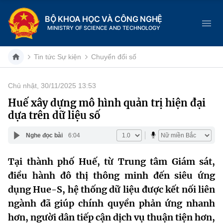
BỘ KHOA HỌC VÀ CÔNG NGHỆ
MINISTRY OF SCIENCE AND TECHNOLOGY
Tin tức Sự kiện
Chuyển đổi số
Chủ nhật, 30/11/2025 13:53
Danh mục
Huế xây dựng mô hình quản trị hiện đại
dựa trên dữ liệu số
Trang chủ
Nghe đọc bài
6:04
Giới thiệu
Tại thành phố Huế, từ Trung tâm Giám sát,
Chức năng nhiệm vụ
Tin tức sự kiện
điều hành đô thị thông minh đến siêu ứng
Dịch vụ công
dụng Hue-S, hệ thống dữ liệu được kết nối liên
Cơ cấu tổ chức
Khoa học và Công nghệ
ngành đã giúp chính quyền phản ứng nhanh
Hệ thống văn bản
Lịch sử phát triển
Đổi mới sáng tạo
hơn, người dân tiếp cận dịch vụ thuận tiện hơn,