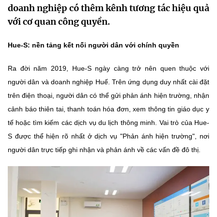
doanh nghiệp có thêm kênh tương tác hiệu quả
MST IOFFICE
Văn bản QPPL
Sở Khoa học và Công nghệ
Chuyển đổi số
với cơ quan công quyền.
THỐNG KÊ
Văn bản chỉ đạo điều hành
Bưu chính, Viễn thông
Hue-S: nền tảng kết nối người dân với chính quyền
Multimedia
Khoa học và Công nghệ
Lấy ý kiến người dân về dự thảo VBQPPL
Sở hữu trí tuệ
Ra đời năm 2019, Hue-S ngày càng trở nên quen thuộc với
THƯ ĐIỆN TỬ
Đổi mới sáng tạo
người dân và doanh nghiệp Huế. Trên ứng dụng duy nhất cài đặt
Tiêu chuẩn, đo lường, chất lượng
trên điện thoại, người dân có thể gửi phản ánh hiện trường, nhận
Khác
Chuyển đổi số
cảnh báo thiên tai, thanh toán hóa đơn, xem thông tin giáo dục y
Năng lượng nguyên tử
Videos
tế hoặc tìm kiếm các dịch vụ du lịch thông minh. Vai trò của Hue-
Bưu chính, Viễn thông
Tin tổng hợp
S được thể hiện rõ nhất ở dịch vụ "Phản ánh hiện trường", nơi
Infographic
người dân trực tiếp ghi nhận và phản ánh về các vấn đề đô thị.
Sở hữu trí tuệ
Tin địa phương
Ảnh
Tiêu chuẩn, đo lường, chất lượng
Voice
Năng lượng nguyên tử
Nhiệm vụ trọng tâm