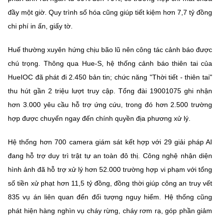
(Ghi rõ nguồn "https://mst.gov.vn" khi phát hành lại thông tin từ
đầy một giờ. Quy trình số hóa cũng giúp tiết kiệm hơn 7,7 tỷ đồng
website này)
chi phí in ấn, giấy tờ.
Huế thường xuyên hứng chịu bão lũ nên công tác cảnh báo được
chú trọng. Thông qua Hue-S, hệ thống cảnh báo thiên tai của
HueIOC đã phát đi 2.450 bản tin; chức năng "Thời tiết - thiên tai"
thu hút gần 2 triệu lượt truy cập. Tổng đài 19001075 ghi nhận
hơn 3.000 yêu cầu hỗ trợ ứng cứu, trong đó hơn 2.500 trường
hợp được chuyển ngay đến chính quyền địa phương xử lý.
Hệ thống hơn 700 camera giám sát kết hợp với 29 giải pháp AI
đang hỗ trợ duy trì trật tự an toàn đô thị. Công nghệ nhận diện
hình ảnh đã hỗ trợ xử lý hơn 52.000 trường hợp vi phạm với tổng
số tiền xử phạt hơn 11,5 tỷ đồng, đồng thời giúp công an truy vết
835 vụ án liên quan đến đối tượng nguy hiểm. Hệ thống cũng
phát hiện hàng nghìn vụ cháy rừng, cháy rơm rạ, góp phần giảm