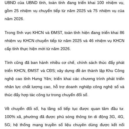
(Ghi rõ nguồn "https://mst.gov.vn" khi phát hành lại thông tin từ
UBND của UBND tỉnh, toàn tỉnh đang triển khai 100 nhiệm vụ,
website này)
gồm 25 nhiệm vụ chuyển tiếp từ năm 2025 và 75 nhiệm vụ của
năm 2026.
Trong lĩnh vực KHCN và ĐMST, toàn tỉnh hiện đang triển khai 86
nhiệm vụ KHCN chuyển tiếp từ năm 2025 và 46 nhiệm vụ KHCN
cấp tỉnh thực hiện mới từ năm 2026.
Tỉnh cũng đã ban hành nhiều cơ chế, chính sách thúc đẩy phát
triển KHCN, ĐMST và CĐS; xây dựng đề án thành lập Khu Công
nghệ cao tỉnh Hưng Yên; triển khai các chương trình phát triển
nhân lực chất lượng cao, hỗ trợ doanh nghiệp công nghệ số và
thúc đẩy hợp tác công tư trong chuyển đổi số.
Về chuyển đổi số, hạ tầng số tiếp tục được quan tâm đầu tư.
100% xã, phường đã được phủ sóng thông tin di động 3G, 4G,
5G; hệ thống mạng truyền số liệu chuyên dùng được kết nối