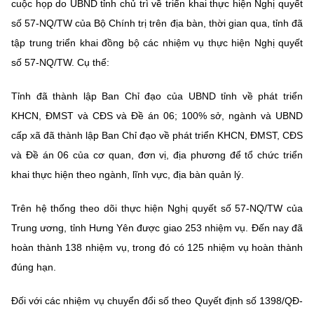
cuộc họp do
UBND tỉnh chủ trì về
triển khai thực hiện Nghị quyết
Chọn ngôn ngữ
số 57-NQ/TW của Bộ Chính trị trên địa bàn, thời gian qua, tỉnh
đã
Vietnamese
English
tập trung triển khai đồng bộ các nhiệm vụ thực hiện Nghị quyết
số 57-NQ/TW. Cụ thể:
Tỉnh đã thành lập Ban Chỉ đạo của UBND tỉnh về phát triển
BỘ KHOA HỌC VÀ CÔNG NGHỆ
KHCN, ĐMST và CĐS và Đề án 06; 100% sở, ngành và UBND
MINISTRY OF SCIENCE AND TECHNOLOGY
cấp xã đã thành lập Ban Chỉ đạo về phát triển KHCN, ĐMST, CĐS
Điều khoản sử dụng
Theo dõi MST:
Góp ý
và Đề án 06 của cơ quan, đơn vị, địa phương để tổ chức triển
khai thực hiện theo ngành, lĩnh vực, địa bàn quản lý.
Cơ quan chủ quản: Bộ Khoa học và Công nghệ (MST)
Trên hệ thống theo dõi thực hiện Nghị quyết số 57-NQ/TW của
Chịu trách nhiệm nội dung: Nguyễn Thị Hải Hằng
Giám đốc Trung tâm Truyền thông Khoa học và Công nghệ.
Trung ương, tỉnh Hưng Yên được giao 253 nhiệm vụ. Đến nay đã
Liên hệ
hoàn thành 138 nhiệm vụ, trong đó có 125 nhiệm vụ hoàn thành
Địa chỉ: Ban Biên tập Cổng TTĐT - 18 Nguyễn Du, TP. Hà Nội
đúng hạn.
Điện thoại: 024 3936 9506
Email:
stc@mst.gov.vn
Đối với các nhiệm vụ chuyển đổi số theo Quyết định số 1398/QĐ-
©2026 Bản quyền thuộc Bộ Khoa Học và Công Nghệ