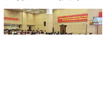
Nâng cao chất lượng công tác quán triệt, tuyên truyền và
triển khai thực hiện các chỉ thị, nghị quyết, quy định...
Trong thời gian qua, tại Đảng bộ Tổng công ty Bưu điện Việt
Nam, công tác tổ chức nghiên cứu, học tập, quán triệt và triển
khai các chỉ thị, nghị quyết, quy định của Đảng, đặc biệt là...