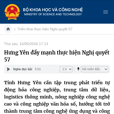
BỘ KHOA HỌC VÀ CÔNG NGHỆ
MINISTRY OF SCIENCE AND TECHNOLOGY
Triển khai thực hiện Nghị quyết 57
Thứ sáu, 15/05/2026 17:13
Danh mục
Hưng Yên đẩy mạnh thực hiện Nghị quyết
57
Trang chủ
Nghe đọc bài
5:01
Giới thiệu
Tỉnh Hưng Yên cần tập trung phát triển tự
Chức năng nhiệm vụ
Tin tức sự kiện
động hóa công nghiệp, trung tâm dữ liệu,
Dịch vụ công
logistics thông minh, nông nghiệp công nghệ
Cơ cấu tổ chức
Khoa học và Công nghệ
cao và công nghiệp văn hóa số, hướng tới trở
Hệ thống văn bản
Lịch sử phát triển
Đổi mới sáng tạo
thành trung tâm công nghệ ứng dụng và công