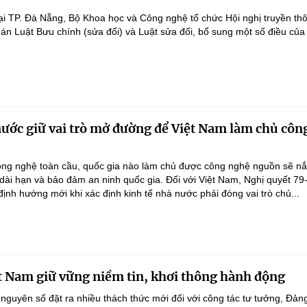
ại TP. Đà Nẵng, Bộ Khoa học và Công nghệ tổ chức Hội nghị truyền th
 án Luật Bưu chính (sửa đổi) và Luật sửa đổi, bổ sung một số điều của
nước giữ vai trò mở đường để Việt Nam làm chủ côn
ông nghệ toàn cầu, quốc gia nào làm chủ được công nghệ nguồn sẽ n
 dài hạn và bảo đảm an ninh quốc gia. Đối với Việt Nam, Nghị quyết 79
nh hướng mới khi xác định kinh tế nhà nước phải đóng vai trò chủ...
t Nam giữ vững niềm tin, khơi thông hành động
 nguyên số đặt ra nhiều thách thức mới đối với công tác tư tưởng, Đản