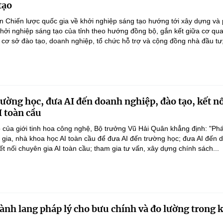
tạo
n Chiến lược quốc gia về khởi nghiệp sáng tạo hướng tới xây dựng và 
 khởi nghiệp sáng tạo của tỉnh theo hướng đồng bộ, gắn kết giữa cơ qu
 cơ sở đào tạo, doanh nghiệp, tổ chức hỗ trợ và cộng đồng nhà đầu tư;
rường học, đưa AI đến doanh nghiệp, đào tạo, kết n
I toàn cầu
 của giới tinh hoa công nghệ, Bộ trưởng Vũ Hải Quân khẳng định: "Phá
n gia, nhà khoa học AI toàn cầu để đưa AI đến trường học; đưa AI đến 
ết nối chuyên gia AI toàn cầu; tham gia tư vấn, xây dựng chính sách...
ành lang pháp lý cho bưu chính và đo lường trong 