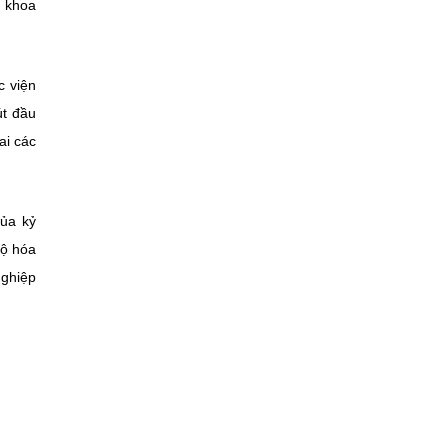
, khoa
c viện
út đầu
ai các
của kỷ
bộ hóa
nghiệp