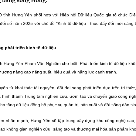
g bằng sông Hồng.
D tỉnh Hưng Yên phối hợp với Hiệp hội Dữ liệu Quốc gia tổ chức Di
ổi số năm 2025 với chủ đề "Kinh tế dữ liệu - thúc đẩy đổi mới sáng 
 phát triển kinh tế dữ liệu
h Hưng Yên Phạm Văn Nghiêm cho biết: Phát triển kinh tế dữ liệu khô
a phương nâng cao năng suất, hiệu quả và năng lực cạnh tranh.
ển từ khai thác tài nguyên, đất đai sang phát triển dựa trên tri thức
à hình thành Trung tâm nghiên cứu, ươm tạo và chuyển giao công ng
 tầng dữ liệu đồng bộ phục vụ quản trị, sản xuất và đời sống dân sin
m nhấn mạnh, Hưng Yên sẽ tập trung xây dựng khu công nghệ cao,
tạo không gian nghiên cứu, sáng tạo và thương mại hóa sản phẩm kh