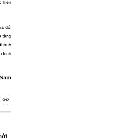
c hiện
và đổi
ạ tầng
 thành
n kinh
t Nam
hởi