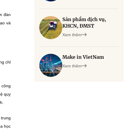
ễn đàn
Sản phẩm dịch vụ,
tạo và
KHCN, ĐMST
Xem thêm
Make in VietNam
ng chỉ
Xem thêm
, công
hệ quy
h.
 trung
oa học