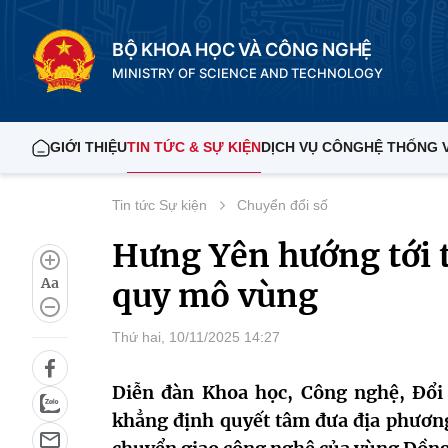
BỘ KHOA HỌC VÀ CÔNG NGHỆ
MINISTRY OF SCIENCE AND TECHNOLOGY
GIỚI THIỆU
TIN TỨC & SỰ KIỆN
DỊCH VỤ CÔNG
HỆ THỐNG 
Tin tức Sự kiện
Chuyển đổi số
Hưng Yên hướng tới 
Aa
quy mô vùng
Thứ hai, 10/11/2025 14:27
Diễn đàn Khoa học, Công nghệ, Đổi
khẳng định quyết tâm đưa địa phương