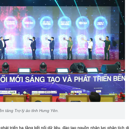
ền tảng Trợ lý ảo tỉnh Hưng Yên.
át triển hạ tầng kết nối dữ liệu, đào tạo nguồn nhân lực phân tích dữ