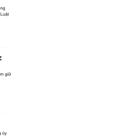
ông
 Luật
g
ắm giữ
-
g ủy