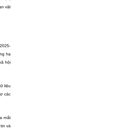
ạn vật
 2025-
ựng hạ
xã hội
ữ liệu
rợ các
ra mắt
tin và