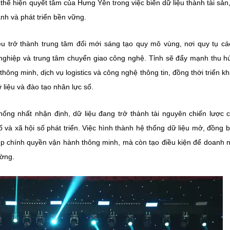
thể hiện quyết tâm của Hưng Yên trong việc biến dữ liệu thành tài sản
nh và phát triển bền vững.
 trở thành trung tâm đổi mới sáng tạo quy mô vùng, nơi quy tụ cá
nghiệp và trung tâm chuyển giao công nghệ. Tỉnh sẽ đẩy mạnh thu h
hông minh, dịch vụ logistics và công nghệ thông tin, đồng thời triển kh
 liệu và đào tạo nhân lực số.
thống nhất nhận định, dữ liệu đang trở thành tài nguyên chiến lược 
ố và xã hội số phát triển. Việc hình thành hệ thống dữ liệu mở, đồng 
giúp chính quyền vận hành thông minh, mà còn tạo điều kiện để doanh 
ường.