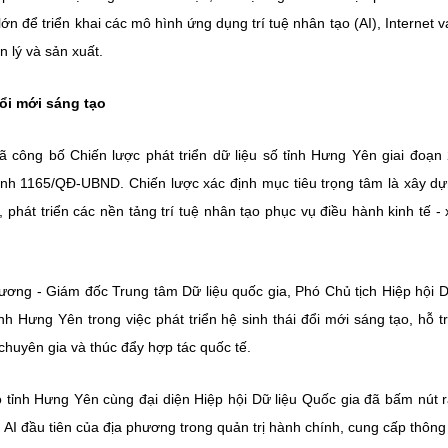
 để triển khai các mô hình ứng dụng trí tuệ nhân tạo (AI), Internet v
n lý và sản xuất.
đổi mới sáng tạo
công bố Chiến lược phát triển dữ liệu số tỉnh Hưng Yên giai đoạn
ịnh 1165/QĐ-UBND. Chiến lược xác định mục tiêu trọng tâm là xây d
phát triển các nền tảng trí tuệ nhân tạo phục vụ điều hành kinh tế - 
ương - Giám đốc Trung tâm Dữ liệu quốc gia, Phó Chủ tịch Hiệp hội D
h Hưng Yên trong việc phát triển hệ sinh thái đổi mới sáng tạo, hỗ t
chuyên gia và thúc đẩy hợp tác quốc tế.
o tỉnh Hưng Yên cùng đại diện Hiệp hội Dữ liệu Quốc gia đã bấm nút 
AI đầu tiên của địa phương trong quản trị hành chính, cung cấp thông 