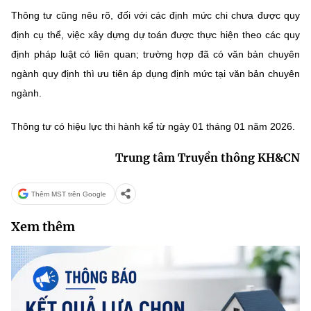
(Ghi rõ nguồn "https://mst.gov.vn" khi phát hành lại thông tin từ
Thông tư cũng nêu rõ, đối với các định mức chi chưa được quy
website này)
định cụ thể, việc xây dựng dự toán được thực hiện theo các quy
định pháp luật có liên quan; trường hợp đã có văn bản chuyên
ngành quy định thì
ưu tiên áp dụng định mức tại văn bản chuyên
ngành
.
Thông tư có hiệu lực thi hành kể từ ngày 01 tháng 01 năm 2026.
Trung tâm Truyền thông KH&CN
Thêm MST trên Google
Xem thêm