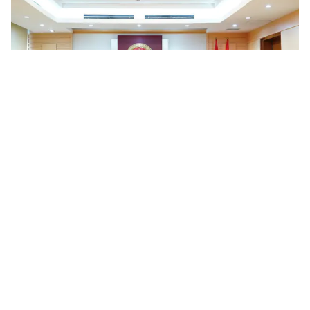
Việt Nam - Singapore thúc đẩy hợp tác AI, bán dẫn và đào
tạo nhân lực công nghệ
Việt Nam - Singapore thống nhất thúc đẩy các chương trình hợp
tác cụ thể về AI, bán dẫn, chuyển giao công nghệ, khởi nghiệp
sáng tạo và đào tạo, phát triển nhân lực công nghệ, hướng...