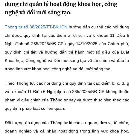
dung chi quản lý hoạt động khoa học, công
MST IOFFICE
Văn bản QPPL
Sở Khoa học và Công nghệ
Chuyển đổi số
nghệ và đổi mới sáng tạo.
THỐNG KÊ
Văn bản chỉ đạo điều hành
Bưu chính, Viễn thông
Thông tư số 38/2025/TT-BKHCN
hướng dẫn cụ thể các nội dung
Multimedia
Khoa học và Công nghệ
chi được quy định tại
các điểm a, đ, e, i và k khoản 11 Điều 6
Lấy ý kiến người dân về dự thảo VBQPPL
Sở hữu trí tuệ
Nghị định số 265/2025/NĐ-CP ngày 14/10/2025 của Chính phủ
,
THƯ ĐIỆN TỬ
Đổi mới sáng tạo
quy định chi tiết và hướng dẫn thi hành một số điều của Luật
Tiêu chuẩn, đo lường, chất lượng
Khác
Khoa học, Công nghệ và Đổi mới sáng tạo về tài chính và đầu tư
Chuyển đổi số
Năng lượng nguyên tử
trong lĩnh vực khoa học, công nghệ và đổi mới sáng tạo.
Videos
Bưu chính, Viễn thông
Tin tổng hợp
Theo Thông tư, các nội dung chi quy định tại
các điểm b, c, d, g
Infographic
và h khoản 11 Điều 6 Nghị định số 265/2025/NĐ-CP
không thuộc
Sở hữu trí tuệ
Tin địa phương
Ảnh
phạm vi điều chỉnh của Thông tư này và được thực hiện theo các
Tiêu chuẩn, đo lường, chất lượng
quy định pháp luật có liên quan.
Voice
Năng lượng nguyên tử
Đối tượng áp dụng
của Thông tư là các cơ quan, đơn vị, tổ chức,
Nhiệm vụ trọng tâm
doanh nghiệp và cá nhân hoạt động trong lĩnh vực khoa học,