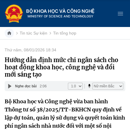
BỘ KHOA HỌC VÀ CÔNG NGHỆ
MINISTRY OF SCIENCE AND TECHNOLOGY
Tin tức Sự kiện
Tin tổng hợp
Thứ năm, 08/01/2026 18:34
Danh mục
Hướng dẫn định mức chi ngân sách cho
hoạt động khoa học, công nghệ và đổi
Trang chủ
mới sáng tạo
Giới thiệu
Nghe đọc bài
2:06
Chức năng nhiệm vụ
Tin tức sự kiện
Bộ Khoa học và Công nghệ vừa ban hành
Thông tư số 38/2025/TT-BKHCN quy định về
Dịch vụ công
Cơ cấu tổ chức
Khoa học và Công nghệ
lập dự toán, quản lý sử dụng và quyết toán kinh
Hệ thống văn bản
Lịch sử phát triển
Đổi mới sáng tạo
phí ngân sách nhà nước đối với một số nội