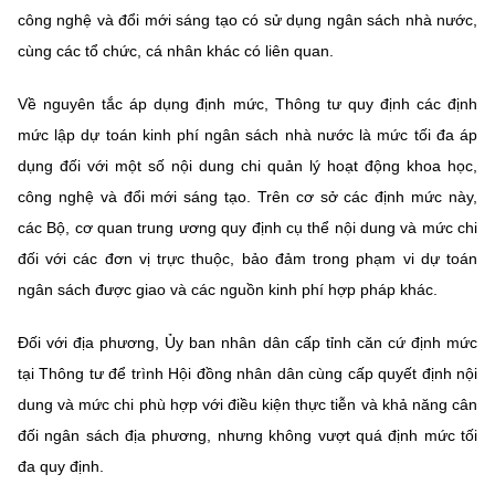
Chọn ngôn ngữ
công nghệ và đổi mới sáng tạo có sử dụng ngân sách nhà nước,
cùng các tổ chức, cá nhân khác có liên quan.
Vietnamese
English
Về
nguyên tắc áp dụng định mức
, Thông tư quy định các định
mức lập dự toán kinh phí ngân sách nhà nước là
mức tối đa
áp
dụng đối với một số nội dung chi quản lý hoạt động khoa học,
BỘ KHOA HỌC VÀ CÔNG NGHỆ
MINISTRY OF SCIENCE AND TECHNOLOGY
công nghệ và đổi mới sáng tạo. Trên cơ sở các định mức này,
các Bộ, cơ quan trung ương quy định cụ thể nội dung và mức chi
Điều khoản sử dụng
Theo dõi MST:
Góp ý
đối với các đơn vị trực thuộc, bảo đảm trong phạm vi dự toán
ngân sách được giao và các nguồn kinh phí hợp pháp khác.
Cơ quan chủ quản: Bộ Khoa học và Công nghệ (MST)
Chịu trách nhiệm nội dung: Nguyễn Thị Hải Hằng
Đối với địa phương,
Ủy ban nhân dân cấp tỉnh
căn cứ định mức
Giám đốc Trung tâm Truyền thông Khoa học và Công nghệ.
tại Thông tư để trình
Hội đồng nhân dân cùng cấp
quyết định nội
Liên hệ
Địa chỉ: Ban Biên tập Cổng TTĐT - 18 Nguyễn Du, TP. Hà Nội
dung và mức chi phù hợp với điều kiện thực tiễn và khả năng cân
Điện thoại: 024 3936 9506
đối ngân sách địa phương, nhưng
không vượt quá định mức tối
Email:
stc@mst.gov.vn
đa
quy định.
©2026 Bản quyền thuộc Bộ Khoa Học và Công Nghệ