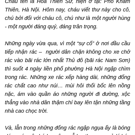
Cháu tên là Hoa Thiên Sứ, hiện ở tại: Phố Khâm
Thiên, Hà Nội. Hôm nay, cháu viết thư này cho cô,
chú bởi đối với cháu cô, chú như là một người hùng
- một người đáng quý, đáng trân trọng.
Những ngày vừa qua, vì một “sự cố” ở nơi đầu cầu
tiếp nhận rác – người dân chặn không cho xe chở
rác vào bãi rác lớn nhất Thủ đô (bãi rác Nam Sơn)
thì suốt 4 ngày liền phố phường Hà Nội ngập chìm
trong rác. Những xe rác xếp hàng dài, những đống
rác chất cao như núi… mùi hôi thối bốc lên nồng
nặc, ám vào quần áo những người đi đường, xộc
thẳng vào nhà dân thậm chí bay lên tận những tầng
nhà cao chọc trời.
Và, lẫn trong những đống rác ngập ngụa ấy là bóng