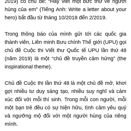
2019) có chủ đề: “Hãy viết một bức thư về người
Chọn ngôn ngữ
hùng của em” (Tiếng Anh: Write a letter about your
Vietnamese
English
hero) bắt đầu từ tháng 10/2018 đến 2/2019.
Trong thông báo của mình gửi tới các quốc gia
thành viên, Liên minh Bưu chính Thế giới (UPU) gọi
BỘ KHOA HỌC VÀ CÔNG NGHỆ
chủ đề Cuộc thi Viết thư Quốc tế UPU lần thứ 48
MINISTRY OF SCIENCE AND TECHNOLOGY
(năm 2019) là một “chủ đề truyền cảm hứng” (the
Điều khoản sử dụng
Theo dõi MST:
Góp ý
inspirational theme).
Cơ quan chủ quản: Bộ Khoa học và Công nghệ (MST)
Chủ đề Cuộc thi lần thứ 48 là một chủ đề mở, khơi
Chịu trách nhiệm nội dung: Nguyễn Thị Hải Hằng
gợi nhiều tư duy sáng tạo, nhiều suy nghĩ và cảm
Giám đốc Trung tâm Truyền thông Khoa học và Công nghệ.
xúc đối với mỗi thí sinh. Trong mỗi con người, mỗi
Liên hệ
Địa chỉ: Ban Biên tập Cổng TTĐT - 18 Nguyễn Du, TP. Hà Nội
một bạn trẻ đều có sự hiện hữu, tình cảm yêu quý
Điện thoại: 024 3936 9506
và ngưỡng mộ đối với một người hùng của riêng
Email:
stc@mst.gov.vn
mình.
©2026 Bản quyền thuộc Bộ Khoa Học và Công Nghệ