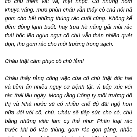
cô chú thêm vất vả, mệt nhọc. Có những hôm
khuya vắng, mưa phùn cháu vẫn thấy cô chú hối hả
gom cho hết những thùng rác cuối cùng. Không kể
đêm đông lạnh buốt, hay trưa hè nắng gắt mùi rác
thải bốc lên ngùn ngụt cô chú vẫn thản nhiên quét
dọn, thu gom rác cho môi trường trong sạch.
Cháu thật cảm phục cô chú lắm!
Cháu thấy rằng công việc của cô chú thật độc hại
và tiềm ẩn nhiều nguy cơ bệnh tật, vì tiếp xúc với
rác thải lâu ngày. Mong rằng Công ty môi trường đô
thị và Nhà nước sẽ có nhiều chế độ đãi ngộ hơn
nữa đối với cô, chú. Cháu sẽ tiếp sức cho cô, chú
bằng những việc làm cụ thể như: Phân loại rác
trước khi bỏ vào thùng, gom rác gọn gàng, nhắc