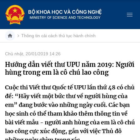
BỘ KHOA HỌC VÀ CÔNG NGHỆ
MINISTRY OF SCIENCE AND TECHNOLOGY
Thông tin cải cách thủ tục hành chính
Chủ nhật, 20/01/2019 14:26
Danh mục
Hướng dẫn viết thư UPU năm 2019: Người
hùng trong em là cô chú lao công
Trang chủ
Cuộc thi Viết thư Quốc tế UPU lần thứ 48 có chủ
Giới thiệu
đề: “Hãy viết một bức thư về người hùng của
Chức năng nhiệm vụ
Tin tức sự kiện
em” đang bước vào những ngày cuối. Các bạn
học sinh có thể tham khảo thêm thông tin về
Dịch vụ công
Cơ cấu tổ chức
Khoa học và Công nghệ
bài viết mẫu - người anh hùng của em là cô chú
lao công cực xúc động, gắn với việc Thủ đô
Hệ thống văn bản
Lịch sử phát triển
Đổi mới sáng tạo
những ngày chìm trong rác.