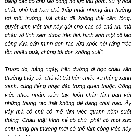
dáng các cô chú lao công nỗ lực thu gom, xử lý hóa
chất, phủ bạt hạn chế thấp nhất những ảnh hưởng
tới môi trường. Và cháu đã không thể cầm lòng,
quyết định viết thư này gửi cho các cô chú khi mà
cháu vô tình xem được trên tivi, hình ảnh một cô lao
công vừa oằn mình dọn rác vừa khóc nói rằng “rác
tồn nhiều quá, chúng tôi dọn không xuể”.
Trước đó, hằng ngày, trên đường đi học cháu vẫn
thường thấy cô, chú tất bật bên chiếc xe thùng xanh
xanh, cùng tiếng nhạc đặc trưng quen thuộc. Công
việc nhọc nhằn, luôn tay, luôn chân làm bạn với
những thùng rác thật không dễ dàng chút nào. Ấy
vậy mà cô chú có thể làm việc quanh năm suốt
tháng. Cháu thật kính nể cô chú, phải có một sức
chịu đựng phi thường mới có thể làm công việc này