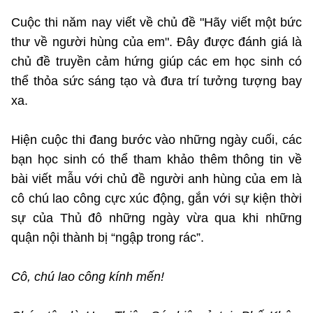
(Ghi rõ nguồn "https://mst.gov.vn" khi phát hành lại thông tin từ
website này)
Cuộc thi năm nay viết về chủ đề "Hãy viết một bức
thư về người hùng của em". Đây được đánh giá là
chủ đề truyền cảm hứng giúp các em học sinh có
thể thỏa sức sáng tạo và đưa trí tưởng tượng bay
xa.
Hiện cuộc thi đang bước vào những ngày cuối, các
bạn học sinh có thể tham khảo thêm thông tin về
bài viết mẫu với chủ đề người anh hùng của em là
cô chú lao công cực xúc động, gắn với sự kiện thời
sự của Thủ đô những ngày vừa qua khi những
quận nội thành bị “ngập trong rác”.
Cô, chú lao công kính mến!