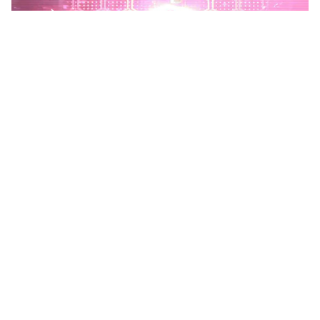
Phú Thọ phát động Chiến dịch 90 ngày xây dựng, hoàn
thiện Kho dữ liệu tỉnh Phú Thọ
Chiến dịch 90 ngày xây dựng, hoàn thiện Kho dữ liệu tỉnh Phú
Thọ nhằm chuẩn hóa, làm sạch, làm giàu, kết nối và đồng bộ dữ
liệu, hình thành kho dữ liệu dùng chung phục vụ công tác...