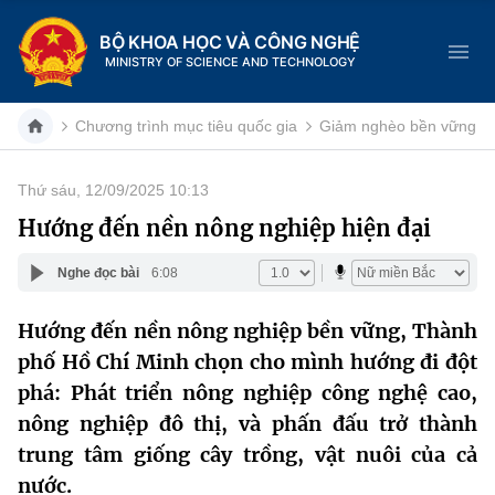
BỘ KHOA HỌC VÀ CÔNG NGHỆ
MINISTRY OF SCIENCE AND TECHNOLOGY
Chương trình mục tiêu quốc gia
Giảm nghèo bền vững
Thứ sáu, 12/09/2025 10:13
Danh mục
Hướng đến nền nông nghiệp hiện đại
Trang chủ
Nghe đọc bài
6:08
Giới thiệu
Hướng đến nền nông nghiệp bền vững, Thành
phố Hồ Chí Minh chọn cho mình hướng đi đột
Chức năng nhiệm vụ
Tin tức sự kiện
phá: Phát triển nông nghiệp công nghệ cao,
Dịch vụ công
Cơ cấu tổ chức
Khoa học và Công nghệ
nông nghiệp đô thị, và phấn đấu trở thành
trung tâm giống cây trồng, vật nuôi của cả
Hệ thống văn bản
Lịch sử phát triển
Đổi mới sáng tạo
nước.