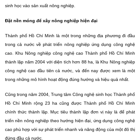
Chọn ngôn ngữ
sinh học vào sản xuất nông nghiệp.
Vietnamese
English
Đặt nền móng để xây nông nghiệp hiện đại
Thành phố Hồ Chí Minh là một trong những địa phương đi đầu
trong cả nước về phát triển nông nghiệp ứng dụng công nghệ
BỘ KHOA HỌC VÀ CÔNG NGHỆ
cao. Khu Nông nghiệp công nghệ cao Thành phố Hồ Chí Minh
MINISTRY OF SCIENCE AND TECHNOLOGY
thành lập năm 2004 với diện tích hơn 88 ha, là Khu Nông nghiệp
Điều khoản sử dụng
Theo dõi MST:
Góp ý
công nghệ cao đầu tiên cả nước, và đến nay được xem là một
trong những mô hình hoạt động đúng hướng và hiệu quả nhất.
Cơ quan chủ quản: Bộ Khoa học và Công nghệ (MST)
Chịu trách nhiệm nội dung: Nguyễn Thị Hải Hằng
Cũng trong năm 2004, Trung tâm Công nghệ sinh học Thành phố
Giám đốc Trung tâm Truyền thông Khoa học và Công nghệ.
Hồ Chí Minh rộng 23 ha cũng được Thành phố Hồ Chí Minh
Liên hệ
chính thức thành lập. Mục tiêu thành lập đơn vị này là để phát
Địa chỉ: Ban Biên tập Cổng TTĐT - 18 Nguyễn Du, TP. Hà Nội
triển nền nông nghiệp theo hướng hiện đại, ứng dụng công nghệ
Điện thoại: 024 3936 9506
Email:
stc@mst.gov.vn
cao phù hợp với sự phát triển nhanh và năng động của một đô thị
©2026 Bản quyền thuộc Bộ Khoa Học và Công Nghệ
đứng đầu cả nước.