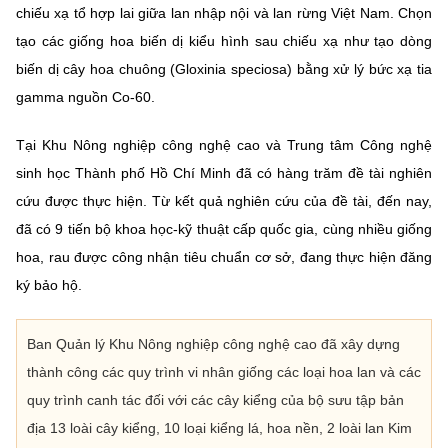
chiếu xạ tổ hợp lai giữa lan nhập nội và lan rừng Việt Nam. Chọn
tạo các giống hoa biến dị kiểu hình sau chiếu xạ như tạo dòng
biến dị cây hoa chuông (Gloxinia speciosa) bằng xử lý bức xạ tia
gamma nguồn Co-60.
Tại Khu Nông nghiệp công nghệ cao và Trung tâm Công nghệ
sinh học Thành phố Hồ Chí Minh đã có hàng trăm đề tài nghiên
cứu được thực hiện. Từ kết quả nghiên cứu của đề tài, đến nay,
đã có 9 tiến bộ khoa học-kỹ thuật cấp quốc gia, cùng nhiều giống
hoa, rau được công nhận tiêu chuẩn cơ sở, đang thực hiện đăng
ký bảo hộ.
Ban Quản lý Khu Nông nghiệp công nghệ cao đã xây dựng
thành công các quy trình vi nhân giống các loại hoa lan và các
quy trình canh tác đối với các cây kiểng của bộ sưu tập bản
địa 13 loài cây kiểng, 10 loại kiểng lá, hoa nền, 2 loài lan Kim