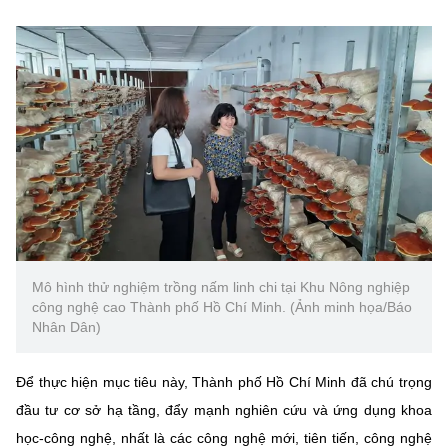
MST IOFFICE
Văn bản QPPL
Sở Khoa học và Công nghệ
Chuyển đổi số
THỐNG KÊ
Văn bản chỉ đạo điều hành
Bưu chính, Viễn thông
Multimedia
Khoa học và Công nghệ
Lấy ý kiến người dân về dự thảo VBQPPL
Sở hữu trí tuệ
THƯ ĐIỆN TỬ
Đổi mới sáng tạo
Tiêu chuẩn, đo lường, chất lượng
Khác
Chuyển đổi số
Năng lượng nguyên tử
Videos
Bưu chính, Viễn thông
Tin tổng hợp
Infographic
Mô hình thử nghiệm trồng nấm linh chi tại Khu Nông nghiệp
công nghệ cao Thành phố Hồ Chí Minh. (Ảnh minh họa/Báo
Sở hữu trí tuệ
Tin địa phương
Nhân Dân)
Ảnh
Tiêu chuẩn, đo lường, chất lượng
Voice
Để thực hiện mục tiêu này, Thành phố Hồ Chí Minh đã chú trọng
Năng lượng nguyên tử
đầu tư cơ sở hạ tầng, đẩy mạnh nghiên cứu và ứng dụng khoa
Nhiệm vụ trọng tâm
học-công nghệ, nhất là các công nghệ mới, tiên tiến, công nghệ