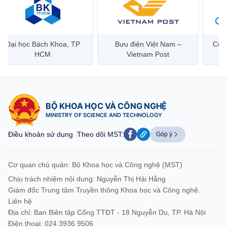
Đại học Bách Khoa, TP
Bưu điện Việt Nam –
Công
HCM
Vietnam Post
BỘ KHOA HỌC VÀ CÔNG NGHỆ
MINISTRY OF SCIENCE AND TECHNOLOGY
Điều khoản sử dụng
Theo dõi MST:
Góp ý
Cơ quan chủ quản: Bộ Khoa học và Công nghệ (MST)
Chịu trách nhiệm nội dung: Nguyễn Thị Hải Hằng
Giám đốc Trung tâm Truyền thông Khoa học và Công nghệ.
Liên hệ
Địa chỉ: Ban Biên tập Cổng TTĐT - 18 Nguyễn Du, TP. Hà Nội
Điện thoại: 024 3936 9506