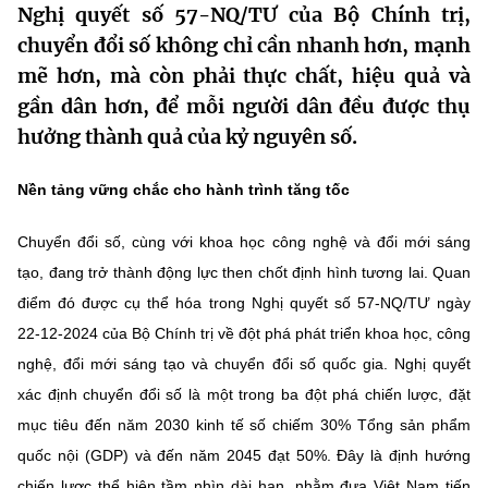
Nghị quyết số 57-NQ/TƯ của Bộ Chính trị,
MST IOFFICE
Văn bản QPPL
Sở Khoa học và Công nghệ
Chuyển đổi số
chuyển đổi số không chỉ cần nhanh hơn, mạnh
mẽ hơn, mà còn phải thực chất, hiệu quả và
THỐNG KÊ
Văn bản chỉ đạo điều hành
Bưu chính, Viễn thông
gần dân hơn, để mỗi người dân đều được thụ
Multimedia
Khoa học và Công nghệ
Lấy ý kiến người dân về dự thảo VBQPPL
hưởng thành quả của kỷ nguyên số.
Sở hữu trí tuệ
THƯ ĐIỆN TỬ
Đổi mới sáng tạo
Nền tảng vững chắc cho hành trình tăng tốc
Tiêu chuẩn, đo lường, chất lượng
Khác
Chuyển đổi số
Chuyển đổi số, cùng với khoa học công nghệ và đổi mới sáng
Năng lượng nguyên tử
Videos
tạo, đang trở thành động lực then chốt định hình tương lai. Quan
Bưu chính, Viễn thông
Tin tổng hợp
điểm đó được cụ thể hóa trong Nghị quyết số 57-NQ/TƯ ngày
Infographic
22-12-2024 của Bộ Chính trị về đột phá phát triển khoa học, công
Sở hữu trí tuệ
Tin địa phương
Ảnh
nghệ, đổi mới sáng tạo và chuyển đổi số quốc gia. Nghị quyết
Tiêu chuẩn, đo lường, chất lượng
xác định chuyển đổi số là một trong ba đột phá chiến lược, đặt
Voice
mục tiêu đến năm 2030 kinh tế số chiếm 30% Tổng sản phẩm
Năng lượng nguyên tử
Nhiệm vụ trọng tâm
quốc nội (GDP) và đến năm 2045 đạt 50%. Đây là định hướng
chiến lược thể hiện tầm nhìn dài hạn, nhằm đưa Việt Nam tiến