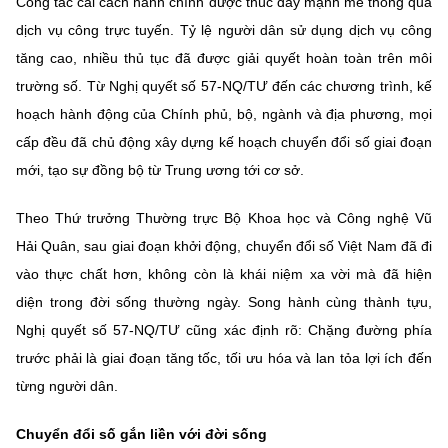
Công tác cải cách hành chính được thúc đẩy mạnh mẽ thông qua
dịch vụ công trực tuyến. Tỷ lệ người dân sử dụng dịch vụ công
tăng cao, nhiều thủ tục đã được giải quyết hoàn toàn trên môi
trường số. Từ Nghị quyết số 57-NQ/TƯ đến các chương trình, kế
hoạch hành động của Chính phủ, bộ, ngành và địa phương, mọi
cấp đều đã chủ động xây dựng kế hoạch chuyển đổi số giai đoạn
mới, tạo sự đồng bộ từ Trung ương tới cơ sở.
Theo Thứ trưởng Thường trực Bộ Khoa học và Công nghệ Vũ
Hải Quân, sau giai đoạn khởi động, chuyển đổi số Việt Nam đã đi
vào thực chất hơn, không còn là khái niệm xa vời mà đã hiện
diện trong đời sống thường ngày. Song hành cùng thành tựu,
Nghị quyết số 57-NQ/TƯ cũng xác định rõ: Chặng đường phía
trước phải là giai đoạn tăng tốc, tối ưu hóa và lan tỏa lợi ích đến
từng người dân.
Chuyển đổi số gắn liền với đời sống