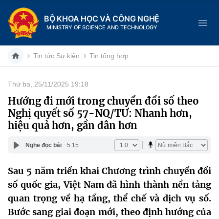
BỘ KHOA HỌC VÀ CÔNG NGHỆ
MINISTRY OF SCIENCE AND TECHNOLOGY
Tin tức Sự kiện
Tin tổng hợp
Thứ ba, 25/11/2025 19:18
Danh mục
Hướng đi mới trong chuyển đổi số theo
Nghị quyết số 57-NQ/TƯ: Nhanh hơn,
Trang chủ
hiệu quả hơn, gần dân hơn
Giới thiệu
Nghe đọc bài
5:15
Chức năng nhiệm vụ
Tin tức sự kiện
Sau 5 năm triển khai Chương trình chuyển đổi
số quốc gia, Việt Nam đã hình thành nền tảng
Dịch vụ công
Cơ cấu tổ chức
Khoa học và Công nghệ
quan trọng về hạ tầng, thể chế và dịch vụ số.
Hệ thống văn bản
Lịch sử phát triển
Đổi mới sáng tạo
Bước sang giai đoạn mới, theo định hướng của