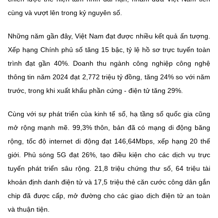
Chọn ngôn ngữ
cùng và vượt lên trong kỷ nguyên số.
Vietnamese
English
Những năm gần đây, Việt Nam đạt được nhiều kết quả ấn tượng.
Xếp hạng Chính phủ số tăng 15 bậc, tỷ lệ hồ sơ trực tuyến toàn
trình đạt gần 40%. Doanh thu ngành công nghiệp công nghệ
BỘ KHOA HỌC VÀ CÔNG NGHỆ
thông tin năm 2024 đạt 2,772 triệu tỷ đồng, tăng 24% so với năm
MINISTRY OF SCIENCE AND TECHNOLOGY
trước, trong khi xuất khẩu phần cứng - điện tử tăng 29%.
Điều khoản sử dụng
Theo dõi MST:
Góp ý
Cùng với sự phát triển của kinh tế số, hạ tầng số quốc gia cũng
mở rộng mạnh mẽ. 99,3% thôn, bản đã có mạng di động băng
Cơ quan chủ quản: Bộ Khoa học và Công nghệ (MST)
rộng, tốc độ internet di động đạt 146,64Mbps, xếp hạng 20 thế
Chịu trách nhiệm nội dung: Nguyễn Thị Hải Hằng
giới. Phủ sóng 5G đạt 26%, tạo điều kiện cho các dịch vụ trực
Giám đốc Trung tâm Truyền thông Khoa học và Công nghệ.
Liên hệ
tuyến phát triển sâu rộng. 21,8 triệu chứng thư số, 64 triệu tài
Địa chỉ: Ban Biên tập Cổng TTĐT - 18 Nguyễn Du, TP. Hà Nội
khoản định danh điện tử và 17,5 triệu thẻ căn cước công dân gắn
Điện thoại: 024 3936 9506
chip đã được cấp, mở đường cho các giao dịch điện tử an toàn
Email:
stc@mst.gov.vn
©2026 Bản quyền thuộc Bộ Khoa Học và Công Nghệ
và thuận tiện.