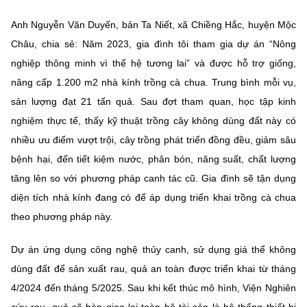
Anh Nguyễn Văn Duyến, bản Ta Niết, xã Chiềng Hắc, huyện Mộc
Châu, chia sẻ: Năm 2023, gia đình tôi tham gia dự án “Nông
nghiệp thông minh vì thế hệ tương lai” và được hỗ trợ giống,
nâng cấp 1.200 m2 nhà kính trồng cà chua. Trung bình mỗi vụ,
sản lượng đạt 21 tấn quả. Sau đợt tham quan, học tập kinh
nghiệm thực tế, thấy kỹ thuật trồng cây không dùng đất này có
nhiều ưu điểm vượt trội, cây trồng phát triển đồng đều, giảm sâu
bệnh hại, đến tiết kiệm nước, phân bón, năng suất, chất lượng
tăng lên so với phương pháp canh tác cũ. Gia đình sẽ tận dụng
diện tích nhà kính đang có để áp dụng triển khai trồng cà chua
theo phương pháp này.
Dự án ứng dụng công nghệ thủy canh, sử dụng giá thể không
dùng đất để sản xuất rau, quả an toàn được triển khai từ tháng
4/2024 đến tháng 5/2025. Sau khi kết thúc mô hình, Viện Nghiên
cứu rau, quả sẽ bàn giao lại toàn bộ tài sản là hệ thống thiết bị