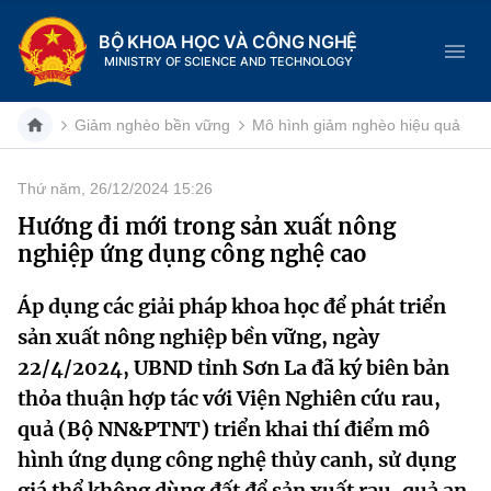
BỘ KHOA HỌC VÀ CÔNG NGHỆ
MINISTRY OF SCIENCE AND TECHNOLOGY
Giảm nghèo bền vững
Mô hình giảm nghèo hiệu quả
Thứ năm, 26/12/2024 15:26
Danh mục
Hướng đi mới trong sản xuất nông
nghiệp ứng dụng công nghệ cao
Trang chủ
Áp dụng các giải pháp khoa học để phát triển
Giới thiệu
sản xuất nông nghiệp bền vững, ngày
Chức năng nhiệm vụ
Tin tức sự kiện
22/4/2024, UBND tỉnh Sơn La đã ký biên bản
thỏa thuận hợp tác với Viện Nghiên cứu rau,
Dịch vụ công
Cơ cấu tổ chức
Khoa học và Công nghệ
quả (Bộ NN&PTNT) triển khai thí điểm mô
hình ứng dụng công nghệ thủy canh, sử dụng
Hệ thống văn bản
Lịch sử phát triển
Đổi mới sáng tạo
giá thể không dùng đất để sản xuất rau, quả an