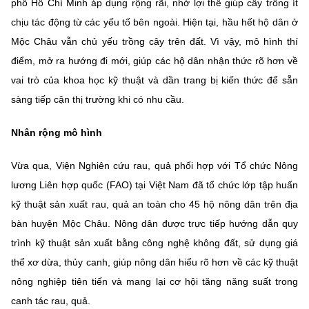
phố Hồ Chí Minh áp dụng rộng rãi, nhờ lợi thế giúp cây trồng ít
chịu tác động từ các yếu tố bên ngoài. Hiện tại, hầu hết hộ dân ở
Mộc Châu vẫn chủ yếu trồng cây trên đất. Vì vậy, mô hình thí
điểm, mở ra hướng đi mới, giúp các hộ dân nhận thức rõ hơn về
vai trò của khoa học kỹ thuật và dần trang bị kiến thức để sẵn
sàng tiếp cận thị trường khi có nhu cầu.
Nhân rộng mô hình
Vừa qua, Viện Nghiên cứu rau, quả phối hợp với Tổ chức Nông
lương Liên hợp quốc (FAO) tại Việt Nam đã tổ chức lớp tập huấn
kỹ thuật sản xuất rau, quả an toàn cho 45 hộ nông dân trên địa
bàn huyện Mộc Châu. Nông dân được trực tiếp hướng dẫn quy
trình kỹ thuật sản xuất bằng công nghệ không đất, sử dụng giá
thể xơ dừa, thủy canh, giúp nông dân hiểu rõ hơn về các kỹ thuật
nông nghiệp tiên tiến và mang lại cơ hội tăng năng suất trong
canh tác rau, quả.