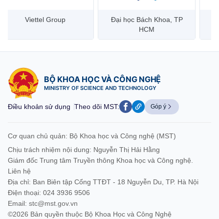
Đại học Bách Khoa, TP
Bưu điện Việt Nam –
Công
HCM
Vietnam Post
BỘ KHOA HỌC VÀ CÔNG NGHỆ
MINISTRY OF SCIENCE AND TECHNOLOGY
Điều khoản sử dụng
Theo dõi MST:
Góp ý
Cơ quan chủ quản: Bộ Khoa học và Công nghệ (MST)
Chịu trách nhiệm nội dung: Nguyễn Thị Hải Hằng
Giám đốc Trung tâm Truyền thông Khoa học và Công nghệ.
Liên hệ
Địa chỉ: Ban Biên tập Cổng TTĐT - 18 Nguyễn Du, TP. Hà Nội
Điện thoại: 024 3936 9506
Email:
stc@mst.gov.vn
©2026 Bản quyền thuộc Bộ Khoa Học và Công Nghệ