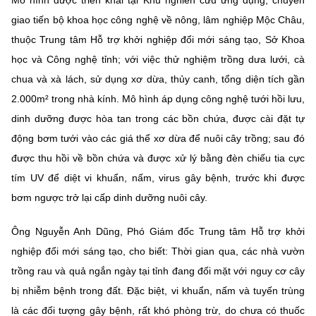
Chọn ngôn ngữ
giao tiến bộ khoa học công nghệ về nông, lâm nghiệp Mộc Châu,
Vietnamese
English
thuộc Trung tâm Hỗ trợ khởi nghiệp đổi mới sáng tạo, Sở Khoa
học và Công nghệ tỉnh; với việc thử nghiệm trồng dưa lưới, cà
chua và xà lách, sử dụng xơ dừa, thủy canh, tổng diện tích gần
2.000m² trong nhà kính. Mô hình áp dụng công nghệ tưới hồi lưu,
BỘ KHOA HỌC VÀ CÔNG NGHỆ
dinh dưỡng được hòa tan trong các bồn chứa, được cài đặt tự
MINISTRY OF SCIENCE AND TECHNOLOGY
động bơm tưới vào các giá thể xơ dừa để nuôi cây trồng; sau đó
Điều khoản sử dụng
Theo dõi MST:
Góp ý
được thu hồi về bồn chứa và được xử lý bằng đèn chiếu tia cực
tím UV để diệt vi khuẩn, nấm, virus gây bệnh, trước khi được
Cơ quan chủ quản: Bộ Khoa học và Công nghệ (MST)
bơm ngược trở lại cấp dinh dưỡng nuôi cây.
Chịu trách nhiệm nội dung: Nguyễn Thị Hải Hằng
Giám đốc Trung tâm Truyền thông Khoa học và Công nghệ.
Ông Nguyễn Anh Dũng, Phó Giám đốc Trung tâm Hỗ trợ khởi
Liên hệ
nghiệp đổi mới sáng tạo, cho biết: Thời gian qua, các nhà vườn
Địa chỉ: Ban Biên tập Cổng TTĐT - 18 Nguyễn Du, TP. Hà Nội
trồng rau và quả ngắn ngày tại tỉnh đang đối mặt với nguy cơ cây
Điện thoại: 024 3936 9506
Email:
stc@mst.gov.vn
bị nhiễm bệnh trong đất. Đặc biệt, vi khuẩn, nấm và tuyến trùng
©2026 Bản quyền thuộc Bộ Khoa Học và Công Nghệ
là các đối tượng gây bệnh, rất khó phòng trừ, do chưa có thuốc