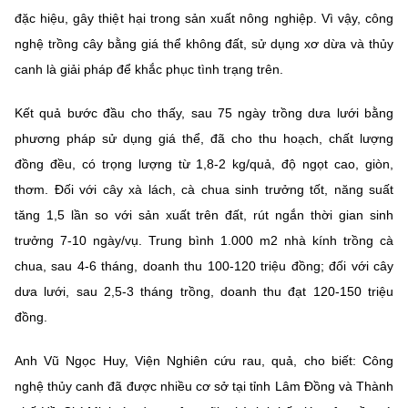
(Ghi rõ nguồn "https://mst.gov.vn" khi phát hành lại thông tin từ
đặc hiệu, gây thiệt hại trong sản xuất nông nghiệp. Vì vậy, công
website này)
nghệ trồng cây bằng giá thể không đất, sử dụng xơ dừa và thủy
canh là giải pháp để khắc phục tình trạng trên.
Kết quả bước đầu cho thấy, sau 75 ngày trồng dưa lưới bằng
phương pháp sử dụng giá thể, đã cho thu hoạch, chất lượng
đồng đều, có trọng lượng từ 1,8-2 kg/quả, độ ngọt cao, giòn,
thơm. Đối với cây xà lách, cà chua sinh trưởng tốt, năng suất
tăng 1,5 lần so với sản xuất trên đất, rút ngắn thời gian sinh
trưởng 7-10 ngày/vụ. Trung bình 1.000 m2 nhà kính trồng cà
chua, sau 4-6 tháng, doanh thu 100-120 triệu đồng; đối với cây
dưa lưới, sau 2,5-3 tháng trồng, doanh thu đạt 120-150 triệu
đồng.
Anh Vũ Ngọc Huy, Viện Nghiên cứu rau, quả, cho biết: Công
nghệ thủy canh đã được nhiều cơ sở tại tỉnh Lâm Đồng và Thành