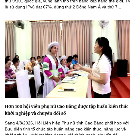
thứ 9/101 quốc gia, vùng lãnh thổ trên bảng xếp hạng thế giới. Tỷ
lệ sử dụng IPv6 đạt 67%, đứng thứ 2 Đông Nam Á và thứ 7...
Hơn 100 hội viên phụ nữ Cao Bằng được tập huấn kiến thức
khởi nghiệp và chuyển đổi số
Sáng 4/8/2026, Hội Liên hiệp Phụ nữ tỉnh Cao Bằng phối hợp với
Bưu điện tỉnh tổ chức tập huấn nâng cao kiến thức, năng lực về
khởi nghiệp, khởi sự kinh doanh, tài chính xanh, chuyển đổi...