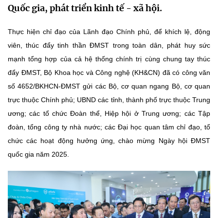
Quốc gia, phát triển kinh tế - xã hội.
MST IOFFICE
Văn bản QPPL
Sở Khoa học và Công nghệ
Chuyển đổi số
Thực hiện chỉ đạo của Lãnh đạo Chính phủ, để khích lệ, động
THỐNG KÊ
Văn bản chỉ đạo điều hành
Bưu chính, Viễn thông
viên, thúc đẩy tinh thần ĐMST trong toàn dân, phát huy sức
Multimedia
Khoa học và Công nghệ
mạnh tổng hợp của cả hệ thống chính trị cùng chung tay thúc
Lấy ý kiến người dân về dự thảo VBQPPL
Sở hữu trí tuệ
đẩy ĐMST, Bộ Khoa học và Công nghệ (KH&CN) đã có công văn
THƯ ĐIỆN TỬ
Đổi mới sáng tạo
Tiêu chuẩn, đo lường, chất lượng
số 4652/BKHCN-ĐMST gửi các Bộ, cơ quan ngang Bộ, cơ quan
Khác
trực thuộc Chính phủ; UBND các tỉnh, thành phố trực thuộc Trung
Chuyển đổi số
Năng lượng nguyên tử
ương; các tổ chức Đoàn thể, Hiệp hội ở Trung ương; các Tập
Videos
đoàn, tổng công ty nhà nước; các Đại học quan tâm chỉ đạo, tổ
Bưu chính, Viễn thông
Tin tổng hợp
Infographic
chức các hoạt động hưởng ứng, chào mừng Ngày hội ĐMST
Sở hữu trí tuệ
quốc gia năm 2025.
Tin địa phương
Ảnh
Tiêu chuẩn, đo lường, chất lượng
Voice
Năng lượng nguyên tử
Nhiệm vụ trọng tâm