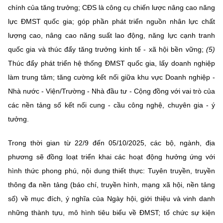
chính của tăng trưởng; CĐS là công cụ chiến lược nâng cao năng
lực ĐMST quốc gia; góp phần phát triển nguồn nhân lực chất
lượng cao, nâng cao năng suất lao động, năng lực cạnh tranh
quốc gia và thúc đẩy tăng trưởng kinh tế - xã hội bền vững;
(5)
Thúc đẩy phát triển hệ thống ĐMST quốc gia, lấy doanh nghiệp
làm trung tâm; tăng cường kết nối giữa khu vực Doanh nghiệp -
Nhà nước - Viện/Trường - Nhà đầu tư - Cộng đồng với vai trò của
các nền tảng số kết nối cung - cầu công nghệ, chuyên gia - ý
tưởng.
Trong thời gian từ 22/9 đến 05/10/2025, các bộ, ngành, địa
phương sẽ đồng loạt triển khai các hoạt động hưởng ứng với
hình thức phong phú, nội dung thiết thực: Tuyên truyền, truyền
thông đa nền tảng (báo chí, truyền hình, mạng xã hội, nền tảng
số) về mục đích, ý nghĩa của Ngày hội, giới thiệu và vinh danh
những thành tựu, mô hình tiêu biểu về ĐMST; tổ chức sự kiện