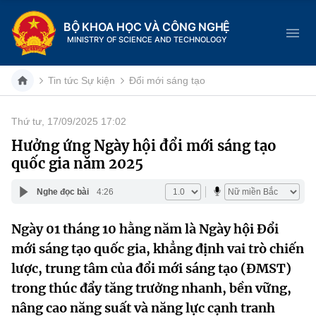
BỘ KHOA HỌC VÀ CÔNG NGHỆ
MINISTRY OF SCIENCE AND TECHNOLOGY
Tin tức Sự kiện
Đổi mới sáng tạo
Thứ tư, 17/09/2025 17:02
Danh mục
Hưởng ứng Ngày hội đổi mới sáng tạo
quốc gia năm 2025
Trang chủ
Nghe đọc bài
4:26
Giới thiệu
Ngày 01 tháng 10 hằng năm là Ngày hội Đổi
Chức năng nhiệm vụ
Tin tức sự kiện
mới sáng tạo quốc gia, khẳng định vai trò chiến
Dịch vụ công
lược, trung tâm của đổi mới sáng tạo (ĐMST)
Cơ cấu tổ chức
Khoa học và Công nghệ
trong thúc đẩy tăng trưởng nhanh, bền vững,
Hệ thống văn bản
Lịch sử phát triển
Đổi mới sáng tạo
nâng cao năng suất và năng lực cạnh tranh