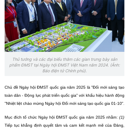
Chọn ngôn ngữ
Vietnamese
English
BỘ KHOA HỌC VÀ CÔNG NGHỆ
MINISTRY OF SCIENCE AND TECHNOLOGY
Thủ tướng và các đại biểu thăm các gian trưng bày sản
Điều khoản sử dụng
Theo dõi MST:
Góp ý
phẩm ĐMST tại Ngày hội ĐMST Việt Nam năm 2024. (Ảnh:
Báo điện tử Chính phủ).
Cơ quan chủ quản: Bộ Khoa học và Công nghệ (MST)
Chịu trách nhiệm nội dung: Nguyễn Thị Hải Hằng
Chủ đề Ngày hội ĐMST quốc gia năm 2025 là "Đổi mới sáng tạo
Giám đốc Trung tâm Truyền thông Khoa học và Công nghệ.
toàn dân - Động lực phát triển quốc gia" với khẩu hiệu hành động
Liên hệ
"Nhiệt liệt chào mừng Ngày hội Đổi mới sáng tạo quốc gia 01-10".
Địa chỉ: Ban Biên tập Cổng TTĐT - 18 Nguyễn Du, TP. Hà Nội
Điện thoại: 024 3936 9506
Mục đích tổ chức Ngày hội ĐMST quốc gia năm 2025 nhằm:
(1)
Email:
stc@mst.gov.vn
©2026 Bản quyền thuộc Bộ Khoa Học và Công Nghệ
Tiếp tục khẳng định quyết tâm và cam kết mạnh mẽ của Đảng,