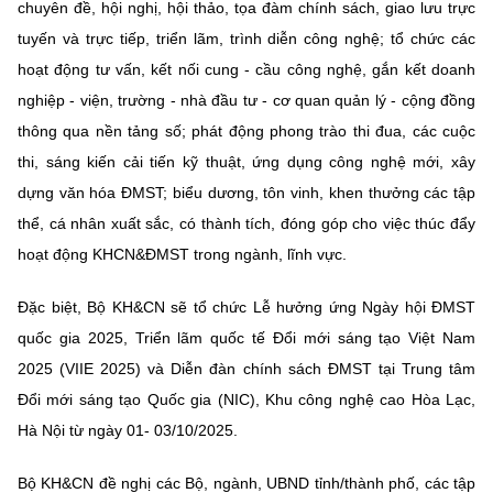
chuyên đề, hội nghị, hội thảo, tọa đàm chính sách, giao lưu trực
tuyến và trực tiếp, triển lãm, trình diễn công nghệ; tổ chức các
hoạt động tư vấn, kết nối cung - cầu công nghệ, gắn kết doanh
nghiệp - viện, trường - nhà đầu tư - cơ quan quản lý - cộng đồng
thông qua nền tảng số; phát động phong trào thi đua, các cuộc
thi, sáng kiến cải tiến kỹ thuật, ứng dụng công nghệ mới, xây
dựng văn hóa ĐMST; biểu dương, tôn vinh, khen thưởng các tập
thể, cá nhân xuất sắc, có thành tích, đóng góp cho việc thúc đẩy
hoạt động KHCN&ĐMST trong ngành, lĩnh vực.
Đặc biệt, Bộ KH&CN sẽ tổ chức Lễ hưởng ứng Ngày hội ĐMST
quốc gia 2025, Triển lãm quốc tế Đổi mới sáng tạo Việt Nam
2025 (VIIE 2025) và Diễn đàn chính sách ĐMST tại Trung tâm
Đổi mới sáng tạo Quốc gia (NIC), Khu công nghệ cao Hòa Lạc,
Hà Nội từ ngày 01- 03/10/2025.
Bộ KH&CN đề nghị các Bộ, ngành, UBND tỉnh/thành phố, các tập