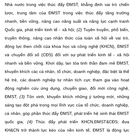
(Ghi rõ nguồn "https://mst.gov.vn" khi phát hành lại thông tin từ
Nhà nước trong việc thúc đẩy ĐMST; khẳng định vai trò chiến
website này)
lược, trung tâm của ĐMST trong việc thúc đẩy tăng trưởng
nhanh, bền vững, nâng cao năng suất và năng lực cạnh tranh
Quốc gia, phát triển kinh tế - xã hội
; (2)
Tuyên truyền, phổ biến,
truyền thông, nâng cao nhận thức của toàn xã hội về vai trò,
động lực then chốt của khoa học và công nghệ (KHCN), ĐMST
và chuyển đổi số (CĐS) đối với sự phát triển kinh tế - xã hội
nhanh và bền vững. Khơi dậy, lan tỏa tinh thần đam mê ĐMST,
khuyến khích các cá nhân, tổ chức, doanh nghiệp, đặc biệt là thế
hệ trẻ, các doanh nghiệp tư nhân tích cực tham gia vào hoạt
động nghiên cứu ứng dụng, chuyển giao, đổi mới công nghệ,
ĐMST;
(3)
Tôn vinh, khuyến khích những ý tưởng mới, những
sáng tạo đột phá trong mọi lĩnh vực của tổ chức, doanh nghiệp,
cá nhân, góp phần thúc đẩy ĐMST, phát triển hệ sinh thái ĐMST
quốc gia;
(4)
Thúc đẩy phát triển KHCN,ĐMST&CĐS; đưa
KH&CN trở thành lực kéo của nền kinh tế; ĐMST là động lực