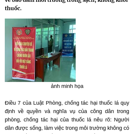
MST IOFFICE
Văn bản QPPL
thuốc.
Sở Khoa học và Công nghệ
Chuyển đổi số
THỐNG KÊ
Văn bản chỉ đạo điều hành
Bưu chính, Viễn thông
Multimedia
Khoa học và Công nghệ
Lấy ý kiến người dân về dự thảo VBQPPL
Sở hữu trí tuệ
THƯ ĐIỆN TỬ
Đổi mới sáng tạo
Tiêu chuẩn, đo lường, chất lượng
Khác
Chuyển đổi số
Năng lượng nguyên tử
Videos
Bưu chính, Viễn thông
Tin tổng hợp
Infographic
ảnh minh họa
Sở hữu trí tuệ
Tin địa phương
Ảnh
Điều 7 của Luật Phòng, chống tác hại thuốc lá quy
Tiêu chuẩn, đo lường, chất lượng
Voice
định về quyền và nghĩa vụ của công dân trong
phòng, chống tác hại của thuốc lá nêu rõ: Người
Năng lượng nguyên tử
Nhiệm vụ trọng tâm
dân được sống, làm việc trong môi trường không có