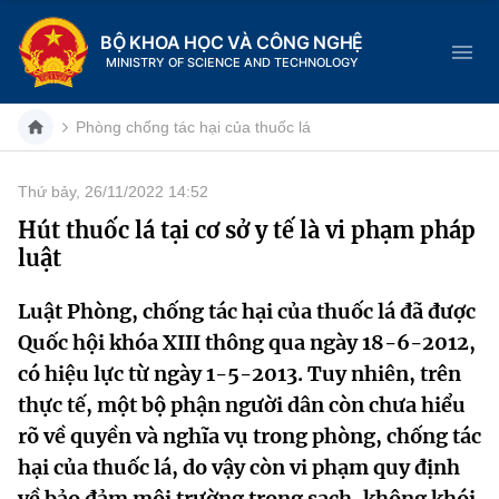
BỘ KHOA HỌC VÀ CÔNG NGHỆ
MINISTRY OF SCIENCE AND TECHNOLOGY
Phòng chống tác hại của thuốc lá
Thứ bảy, 26/11/2022 14:52
Danh mục
Hút thuốc lá tại cơ sở y tế là vi phạm pháp
luật
Trang chủ
Luật Phòng, chống tác hại của thuốc lá đã được
Giới thiệu
Quốc hội khóa XIII thông qua ngày 18-6-2012,
Chức năng nhiệm vụ
Tin tức sự kiện
có hiệu lực từ ngày 1-5-2013. Tuy nhiên, trên
thực tế, một bộ phận người dân còn chưa hiểu
Dịch vụ công
Cơ cấu tổ chức
Khoa học và Công nghệ
rõ về quyền và nghĩa vụ trong phòng, chống tác
hại của thuốc lá, do vậy còn vi phạm quy định
Hệ thống văn bản
Lịch sử phát triển
Đổi mới sáng tạo
về bảo đảm môi trường trong sạch, không khói