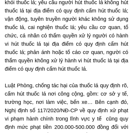
khói thuốc lá; yêu cầu người hút thuốc lá không hút
Chọn ngôn ngữ
thuốc lá tại địa điểm có quy định cấm hút thuốc lá;
Vietnamese
English
vận động, tuyên truyền người khác không sử dụng
thuốc lá, cai nghiện thuốc lá; yêu cầu cơ quan, tổ
chức, cá nhân có thẩm quyền xử lý người có hành
vi hút thuốc lá tại địa điểm có quy định cấm hút
BỘ KHOA HỌC VÀ CÔNG NGHỆ
MINISTRY OF SCIENCE AND TECHNOLOGY
thuốc lá; phản ánh hoặc tố cáo cơ quan, người có
thẩm quyền không xử lý hành vi hút thuốc lá tại địa
Điều khoản sử dụng
Theo dõi MST:
Góp ý
điểm có quy định cấm hút thuốc lá.
Cơ quan chủ quản: Bộ Khoa học và Công nghệ (MST)
Luật Phòng, chống tác hại của thuốc lá quy định rõ,
Chịu trách nhiệm nội dung: Nguyễn Thị Hải Hằng
cấm hút thuốc lá nơi công cộng, gồm: cơ sở y tế,
Giám đốc Trung tâm Truyền thông Khoa học và Công nghệ.
Liên hệ
trường học, nơi làm việc, bến xe… Bên cạnh đó,
Địa chỉ: Ban Biên tập Cổng TTĐT - 18 Nguyễn Du, TP. Hà Nội
Nghị định số 117/2020/NĐ-CP về quy định xử phạt
Điện thoại: 024 3936 9506
vi phạm hành chính trong lĩnh vực y tế cũng quy
Email:
stc@mst.gov.vn
định mức phạt tiền 200.000-500.000 đồng đối với
©2026 Bản quyền thuộc Bộ Khoa Học và Công Nghệ