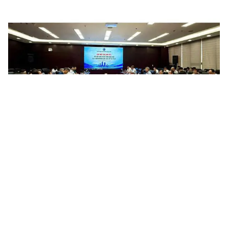
Đà Nẵng trao đổi kinh nghiệm, giải pháp triển khai hiệu
quả khoa học, công nghệ, đổi mới sáng tạo và chuyển...
Ngày 07/8/2026, Sở Khoa học và Công nghệ thành phố Đà Nẵng
tổ chức gặp mặt, trao đổi, làm việc với Đoàn công tác của Viện
Nghiên cứu cao cấp về Toán, nhằm trao đổi kinh nghiệm, đề...