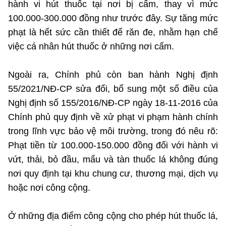
(Ghi rõ nguồn "https://mst.gov.vn" khi phát hành lại thông tin từ
hành vi hút thuốc tại nơi bị cấm, thay vì mức
website này)
100.000-300.000 đồng như trước đây. Sự tăng mức
phạt là hết sức cần thiết để răn đe, nhằm hạn chế
việc cá nhân hút thuốc ở những nơi cấm.
Ngoài ra, Chính phủ còn ban hành Nghị định
55/2021/NĐ-CP sửa đổi, bổ sung một số điều của
Nghị định số 155/2016/NĐ-CP ngày 18-11-2016 của
Chính phủ quy định về xử phạt vi phạm hành chính
trong lĩnh vực bảo vệ môi trường, trong đó nêu rõ:
Phạt tiền từ 100.000-150.000 đồng đối với hành vi
vứt, thải, bỏ đầu, mẩu và tàn thuốc lá không đúng
nơi quy định tại khu chung cư, thương mại, dịch vụ
hoặc nơi công cộng.
Ở những địa điểm công cộng cho phép hút thuốc lá,