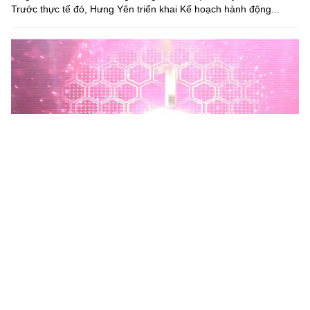
Trước thực tế đó, Hưng Yên triển khai Kế hoạch hành động...
Phú Thọ phát động Chiến dịch 90 ngày xây dựng, hoàn
thiện Kho dữ liệu tỉnh Phú Thọ
Chiến dịch 90 ngày xây dựng, hoàn thiện Kho dữ liệu tỉnh Phú
Thọ nhằm chuẩn hóa, làm sạch, làm giàu, kết nối và đồng bộ dữ
liệu, hình thành kho dữ liệu dùng chung phục vụ công tác...