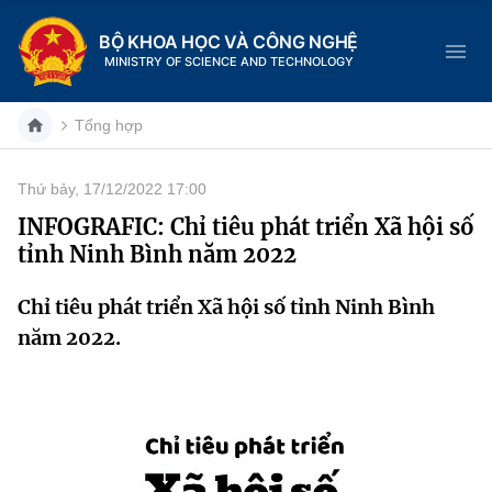
BỘ KHOA HỌC VÀ CÔNG NGHỆ
MINISTRY OF SCIENCE AND TECHNOLOGY
Tổng hợp
Thứ bảy, 17/12/2022 17:00
Danh mục
INFOGRAFIC: Chỉ tiêu phát triển Xã hội số
tỉnh Ninh Bình năm 2022
Trang chủ
Chỉ tiêu phát triển Xã hội số tỉnh Ninh Bình
Giới thiệu
năm 2022.
Chức năng nhiệm vụ
Tin tức sự kiện
Dịch vụ công
Cơ cấu tổ chức
Khoa học và Công nghệ
Hệ thống văn bản
Lịch sử phát triển
Đổi mới sáng tạo