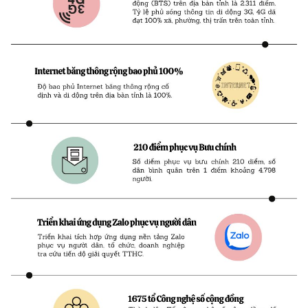
Chọn ngôn ngữ
Vietnamese
English
BỘ KHOA HỌC VÀ CÔNG NGHỆ
MINISTRY OF SCIENCE AND TECHNOLOGY
Điều khoản sử dụng
Theo dõi MST:
Góp ý
Cơ quan chủ quản: Bộ Khoa học và Công nghệ (MST)
Chịu trách nhiệm nội dung: Nguyễn Thị Hải Hằng
Giám đốc Trung tâm Truyền thông Khoa học và Công nghệ.
Liên hệ
Địa chỉ: Ban Biên tập Cổng TTĐT - 18 Nguyễn Du, TP. Hà Nội
Điện thoại: 024 3936 9506
Email:
stc@mst.gov.vn
©2026 Bản quyền thuộc Bộ Khoa Học và Công Nghệ