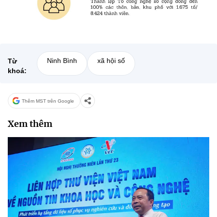
(Ghi rõ nguồn "https://mst.gov.vn" khi phát hành lại thông tin từ
website này)
Ninh Bình
xã hội số
Từ
khoá:
Thêm MST trên Google
Xem thêm