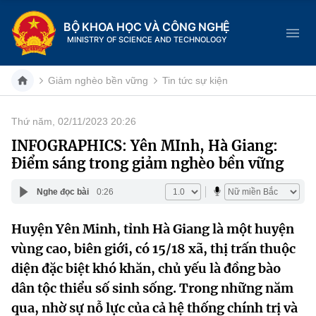
BỘ KHOA HỌC VÀ CÔNG NGHỆ
MINISTRY OF SCIENCE AND TECHNOLOGY
Giảm nghèo bền vững
Tin tức sự kiện
Thứ năm, 02/11/2023 20:26
Danh mục
INFOGRAPHICS: Yên MInh, Hà Giang:
Điểm sáng trong giảm nghèo bền vững
Trang chủ
Nghe đọc bài
0:26
Giới thiệu
Huyện Yên Minh, tỉnh Hà Giang là một huyện
Chức năng nhiệm vụ
Tin tức sự kiện
vùng cao, biên giới, có 15/18 xã, thị trấn thuộc
Dịch vụ công
diện đặc biệt khó khăn, chủ yếu là đồng bào
Cơ cấu tổ chức
Khoa học và Công nghệ
dân tộc thiểu số sinh sống. Trong những năm
Hệ thống văn bản
Lịch sử phát triển
Đổi mới sáng tạo
qua, nhờ sự nỗ lực của cả hệ thống chính trị và