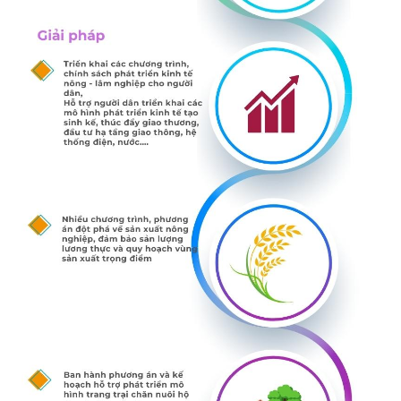
Chọn ngôn ngữ
Vietnamese
English
BỘ KHOA HỌC VÀ CÔNG NGHỆ
MINISTRY OF SCIENCE AND TECHNOLOGY
Điều khoản sử dụng
Theo dõi MST:
Góp ý
Cơ quan chủ quản: Bộ Khoa học và Công nghệ (MST)
Chịu trách nhiệm nội dung: Nguyễn Thị Hải Hằng
Giám đốc Trung tâm Truyền thông Khoa học và Công nghệ.
Liên hệ
Địa chỉ: Ban Biên tập Cổng TTĐT - 18 Nguyễn Du, TP. Hà Nội
Điện thoại: 024 3936 9506
Email:
stc@mst.gov.vn
©2026 Bản quyền thuộc Bộ Khoa Học và Công Nghệ