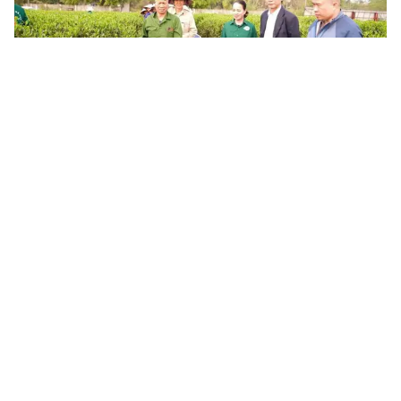
Thái Nguyên: Khơi dậy đổi mới sáng tạo để chuyển đổi số đi
vào thực chất
Thái Nguyên đang triển khai phong trào thi đua về khoa học,
công nghệ, đổi mới sáng tạo, chuyển đổi số và chuyển đổi xanh,
coi đây là giải pháp cụ thể hóa Nghị quyết 57-NQ/TW, tạo...