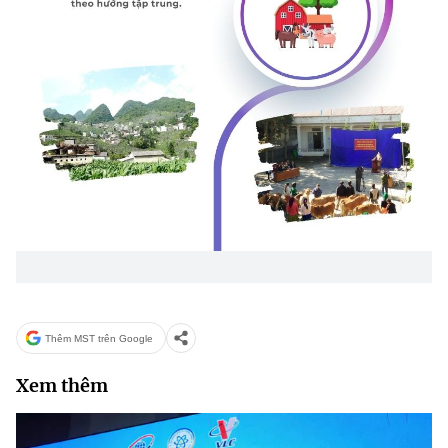
(Ghi rõ nguồn "https://mst.gov.vn" khi phát hành lại thông tin từ
website này)
Thêm MST trên Google
Xem thêm