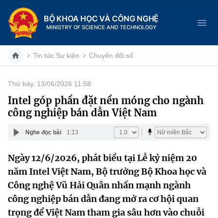
BỘ KHOA HỌC VÀ CÔNG NGHỆ
MINISTRY OF SCIENCE AND TECHNOLOGY
Tin tức Sự kiện
Chuyển đổi số
Thứ bảy, 13/06/2026 11:58
Danh mục
Intel góp phần đặt nền móng cho ngành
công nghiệp bán dẫn Việt Nam
Trang chủ
Nghe đọc bài
1:13
Giới thiệu
Ngày 12/6/2026, phát biểu tại Lễ kỷ niệm 20
Chức năng nhiệm vụ
Tin tức sự kiện
năm Intel Việt Nam, Bộ trưởng Bộ Khoa học và
Dịch vụ công
Công nghệ Vũ Hải Quân nhấn mạnh ngành
Cơ cấu tổ chức
Khoa học và Công nghệ
công nghiệp bán dẫn đang mở ra cơ hội quan
Hệ thống văn bản
Lịch sử phát triển
Đổi mới sáng tạo
trọng để Việt Nam tham gia sâu hơn vào chuỗi