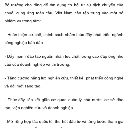
Chọn ngôn ngữ
Bộ trưởng cho rằng để tận dụng cơ hội từ sự dịch chuyển của
chuỗi cung ứng toàn cầu, Việt Nam cần tập trung vào một số
Vietnamese
English
nhiệm vụ trọng tâm:
- Hoàn thiện cơ chế, chính sách nhằm thúc đẩy phát triển ngành
công nghiệp bán dẫn.
BỘ KHOA HỌC VÀ CÔNG NGHỆ
MINISTRY OF SCIENCE AND TECHNOLOGY
- Đẩy mạnh đào tạo nguồn nhân lực chất lượng cao đáp ứng nhu
Điều khoản sử dụng
Theo dõi MST:
Góp ý
cầu của doanh nghiệp và thị trường.
Cơ quan chủ quản: Bộ Khoa học và Công nghệ (MST)
- Tăng cường năng lực nghiên cứu, thiết kế, phát triển công nghệ
Chịu trách nhiệm nội dung: Nguyễn Thị Hải Hằng
và đổi mới sáng tạo.
Giám đốc Trung tâm Truyền thông Khoa học và Công nghệ.
Liên hệ
- Thúc đẩy liên kết giữa cơ quan quản lý nhà nước, cơ sở đào
Địa chỉ: Ban Biên tập Cổng TTĐT - 18 Nguyễn Du, TP. Hà Nội
tạo, viện nghiên cứu và doanh nghiệp.
Điện thoại: 024 3936 9506
Email:
stc@mst.gov.vn
- Mở rộng hợp tác quốc tế, thu hút đầu tư và từng bước tham gia
©2026 Bản quyền thuộc Bộ Khoa Học và Công Nghệ