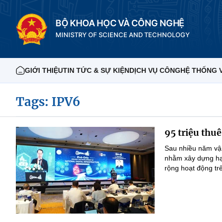
BỘ KHOA HỌC VÀ CÔNG NGHỆ
MINISTRY OF SCIENCE AND TECHNOLOGY
GIỚI THIỆU
TIN TỨC & SỰ KIỆN
DỊCH VỤ CÔNG
HỆ THỐNG 
Tags: IPV6
95 triệu thu
Sau nhiều năm vận
nhằm xây dựng hạ 
rộng hoạt động tr