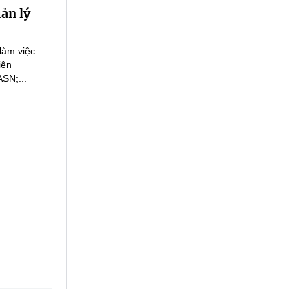
ản lý
làm việc
iện
ASN;...