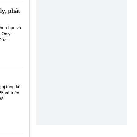
ly, phát
Khoa học và
-Only –
ức...
hị tổng kết
5 và triển
ồ...