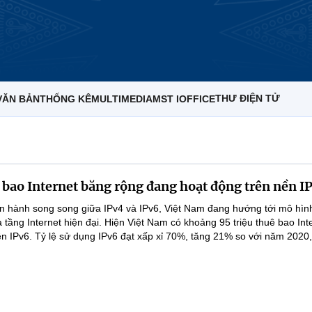
THƯ ĐIỆN TỬ
VĂN BẢN
THỐNG KÊ
MULTIMEDIA
MST IOFFICE
ê bao Internet băng rộng đang hoạt động trên nền I
 hành song song giữa IPv4 và IPv6, Việt Nam đang hướng tới mô hình
tầng Internet hiện đại. Hiện Việt Nam có khoảng 95 triệu thuê bao Int
ên IPv6. Tỷ lệ sử dụng IPv6 đạt xấp xỉ 70%, tăng 21% so với năm 2020,