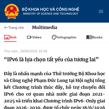
BỘ KHOA HỌC VÀ CÔNG NGHỆ
MINISTRY OF SCIENCE AND TECHNOLOGY
Multimedia
Trang chủ
Ảnh
Video
Infographic
Books
Danh mục
Thứ năm, 18/06/2026 18:48
Trang chủ
“IPv6 là lựa chọn tất yếu của tương lai”
Giới thiệu
Đây là nhấn mạnh của Thứ trưởng Bộ Khoa học
và Công nghệ Phạm Đức Long tại Hội nghị tổng
Chức năng nhiệm vụ
Tin tức sự kiện
kết Chương trình thúc đẩy, hỗ trợ chuyển đổi
Dịch vụ công
Cơ cấu tổ chức
Khoa học và Công nghệ
IPv6 cho cơ quan nhà nước giai đoạn 2021-
2025 và triển khai Chương trình IPv6-Only giai
Hệ thống văn bản
Lịch sử phát triển
Đổi mới sáng tạo
đoạn 2026-2030, được tổ chức ngày 18/6/2026