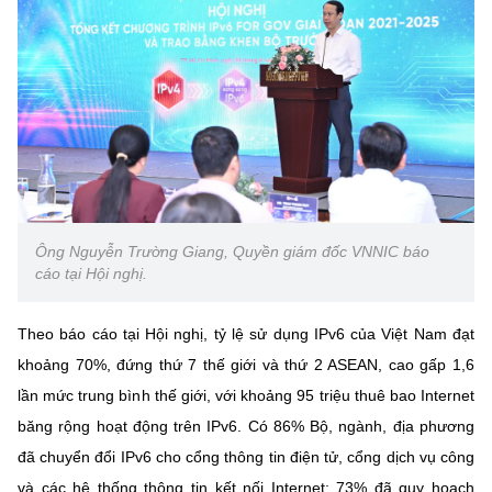
Ông Nguyễn Trường Giang, Quyền giám đốc VNNIC báo
cáo tại Hội nghị.
Theo báo cáo tại Hội nghị, tỷ lệ sử dụng IPv6 của Việt Nam đạt
khoảng 70%, đứng thứ 7 thế giới và thứ 2 ASEAN, cao gấp 1,6
lần mức trung bình thế giới, với khoảng 95 triệu thuê bao Internet
băng rộng hoạt động trên IPv6. Có 86% Bộ, ngành, địa phương
đã chuyển đổi IPv6 cho cổng thông tin điện tử, cổng dịch vụ công
và các hệ thống thông tin kết nối Internet; 73% đã quy hoạch