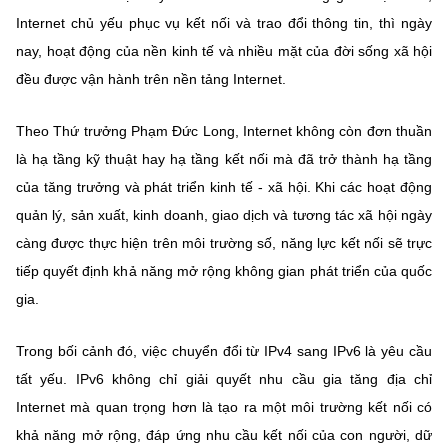
Chọn ngôn ngữ
Internet chủ yếu phục vụ kết nối và trao đổi thông tin, thì ngày
Vietnamese
English
nay, hoạt động của nền kinh tế và nhiều mặt của đời sống xã hội
đều được vận hành trên nền tảng Internet.
Theo Thứ trưởng Phạm Đức Long, Internet không còn đơn thuần
BỘ KHOA HỌC VÀ CÔNG NGHỆ
là hạ tầng kỹ thuật hay hạ tầng kết nối mà đã trở thành hạ tầng
MINISTRY OF SCIENCE AND TECHNOLOGY
của tăng trưởng và phát triển kinh tế - xã hội. Khi các hoạt động
Điều khoản sử dụng
Theo dõi MST:
Góp ý
quản lý, sản xuất, kinh doanh, giao dịch và tương tác xã hội ngày
càng được thực hiện trên môi trường số, năng lực kết nối sẽ trực
Cơ quan chủ quản: Bộ Khoa học và Công nghệ (MST)
tiếp quyết định khả năng mở rộng không gian phát triển của quốc
Chịu trách nhiệm nội dung: Nguyễn Thị Hải Hằng
gia.
Giám đốc Trung tâm Truyền thông Khoa học và Công nghệ.
Liên hệ
Trong bối cảnh đó, việc chuyển đổi từ IPv4 sang IPv6 là yêu cầu
Địa chỉ: Ban Biên tập Cổng TTĐT - 18 Nguyễn Du, TP. Hà Nội
tất yếu. IPv6 không chỉ giải quyết nhu cầu gia tăng địa chỉ
Điện thoại: 024 3936 9506
Internet mà quan trọng hơn là tạo ra một môi trường kết nối có
Email:
stc@mst.gov.vn
©2026 Bản quyền thuộc Bộ Khoa Học và Công Nghệ
khả năng mở rộng, đáp ứng nhu cầu kết nối của con người, dữ