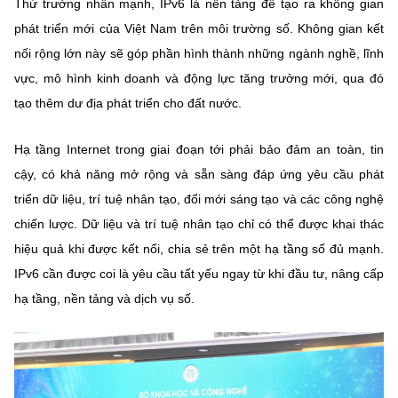
Thứ trưởng nhấn mạnh, IPv6 là nền tảng để tạo ra không gian
phát triển mới của Việt Nam trên môi trường số. Không gian kết
nối rộng lớn này sẽ góp phần hình thành những ngành nghề, lĩnh
vực, mô hình kinh doanh và động lực tăng trưởng mới, qua đó
tạo thêm dư địa phát triển cho đất nước.
Hạ tầng Internet trong giai đoạn tới phải bảo đảm an toàn, tin
cậy, có khả năng mở rộng và sẵn sàng đáp ứng yêu cầu phát
triển dữ liệu, trí tuệ nhân tạo, đổi mới sáng tạo và các công nghệ
chiến lược. Dữ liệu và trí tuệ nhân tạo chỉ có thể được khai thác
hiệu quả khi được kết nối, chia sẻ trên một hạ tầng số đủ mạnh.
IPv6 cần được coi là yêu cầu tất yếu ngay từ khi đầu tư, nâng cấp
hạ tầng, nền tảng và dịch vụ số.