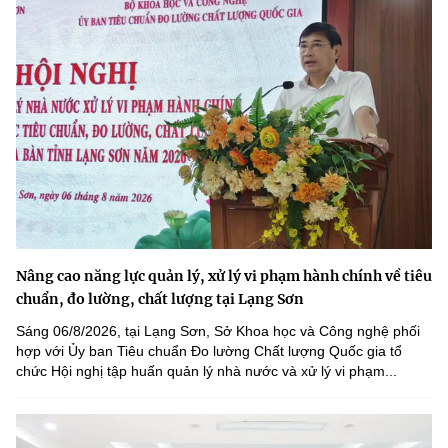
MST IOFFICE
Văn bản QPPL
Sở Khoa học và Công nghệ
Chuyển đổi số
THỐNG KÊ
Văn bản chỉ đạo điều hành
Bưu chính, Viễn thông
Multimedia
Khoa học và Công nghệ
Lấy ý kiến người dân về dự thảo VBQPPL
Sở hữu trí tuệ
THƯ ĐIỆN TỬ
Đổi mới sáng tạo
Tiêu chuẩn, đo lường, chất lượng
Khác
Chuyển đổi số
Năng lượng nguyên tử
Videos
Bưu chính, Viễn thông
Tin tổng hợp
Nâng cao năng lực quản lý, xử lý vi phạm hành chính về tiêu
Infographic
chuẩn, đo lường, chất lượng tại Lạng Sơn
Sở hữu trí tuệ
Tin địa phương
Ảnh
Sáng 06/8/2026, tại Lạng Sơn, Sở Khoa học và Công nghệ phối
hợp với Ủy ban Tiêu chuẩn Đo lường Chất lượng Quốc gia tổ
Tiêu chuẩn, đo lường, chất lượng
Voice
chức Hội nghị tập huấn quản lý nhà nước và xử lý vi phạm...
Năng lượng nguyên tử
Nhiệm vụ trọng tâm