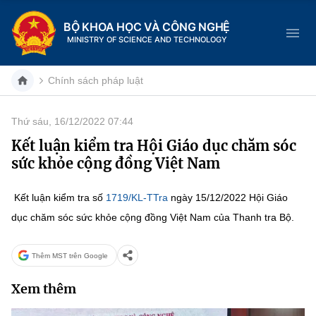
BỘ KHOA HỌC VÀ CÔNG NGHỆ
MINISTRY OF SCIENCE AND TECHNOLOGY
Chính sách pháp luật
Thứ sáu, 16/12/2022 07:44
Danh mục
Kết luận kiểm tra Hội Giáo dục chăm sóc
sức khỏe cộng đồng Việt Nam
Trang chủ
Kết luận kiểm tra số
1719/KL-TTra
ngày 15/12/2022 Hội Giáo
Giới thiệu
dục chăm sóc sức khỏe cộng đồng Việt Nam của Thanh tra Bộ.
Chức năng nhiệm vụ
Tin tức sự kiện
Thêm MST trên Google
Dịch vụ công
Cơ cấu tổ chức
Khoa học và Công nghệ
Xem thêm
Hệ thống văn bản
Lịch sử phát triển
Đổi mới sáng tạo