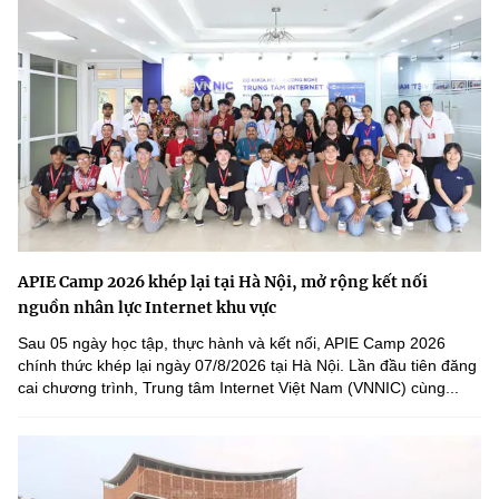
Chọn ngôn ngữ
Vietnamese
English
BỘ KHOA HỌC VÀ CÔNG NGHỆ
MINISTRY OF SCIENCE AND TECHNOLOGY
Điều khoản sử dụng
Theo dõi MST:
Góp ý
APIE Camp 2026 khép lại tại Hà Nội, mở rộng kết nối
Cơ quan chủ quản: Bộ Khoa học và Công nghệ (MST)
nguồn nhân lực Internet khu vực
Chịu trách nhiệm nội dung: Nguyễn Thị Hải Hằng
Sau 05 ngày học tập, thực hành và kết nối, APIE Camp 2026
Giám đốc Trung tâm Truyền thông Khoa học và Công nghệ.
chính thức khép lại ngày 07/8/2026 tại Hà Nội. Lần đầu tiên đăng
Liên hệ
cai chương trình, Trung tâm Internet Việt Nam (VNNIC) cùng...
Địa chỉ: Ban Biên tập Cổng TTĐT - 18 Nguyễn Du, TP. Hà Nội
Điện thoại: 024 3936 9506
Email:
stc@mst.gov.vn
©2026 Bản quyền thuộc Bộ Khoa Học và Công Nghệ