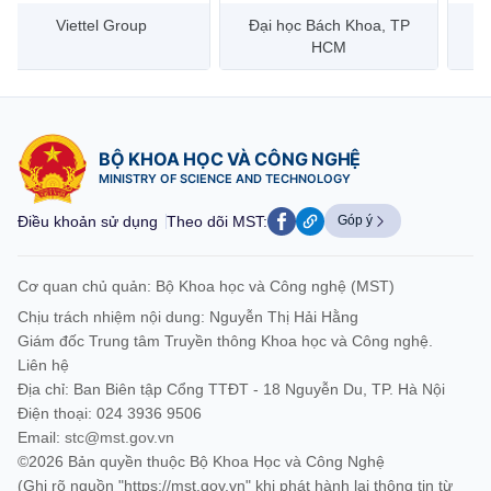
Đại học Bách Khoa, TP
Bưu điện Việt Nam –
Công
HCM
Vietnam Post
BỘ KHOA HỌC VÀ CÔNG NGHỆ
MINISTRY OF SCIENCE AND TECHNOLOGY
Điều khoản sử dụng
Theo dõi MST:
Góp ý
Cơ quan chủ quản: Bộ Khoa học và Công nghệ (MST)
Chịu trách nhiệm nội dung: Nguyễn Thị Hải Hằng
Giám đốc Trung tâm Truyền thông Khoa học và Công nghệ.
Liên hệ
Địa chỉ: Ban Biên tập Cổng TTĐT - 18 Nguyễn Du, TP. Hà Nội
Điện thoại: 024 3936 9506
Email:
stc@mst.gov.vn
©2026 Bản quyền thuộc Bộ Khoa Học và Công Nghệ
(Ghi rõ nguồn "https://mst.gov.vn" khi phát hành lại thông tin từ