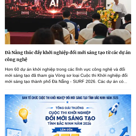
Chọn ngôn ngữ
Vietnamese
English
BỘ KHOA HỌC VÀ CÔNG NGHỆ
Đà Nẵng thúc đẩy khởi nghiệp đổi mới sáng tạo từ các dự án
MINISTRY OF SCIENCE AND TECHNOLOGY
công nghệ
Điều khoản sử dụng
Theo dõi MST:
Góp ý
Hơn 60 dự án khởi nghiệp trong các lĩnh vực công nghệ và đổi
mới sáng tạo đã tham gia Vòng sơ loại Cuộc thi Khởi nghiệp đổi
mới sáng tạo thành phố Đà Nẵng - SURF 2026. Các dự án có...
Cơ quan chủ quản: Bộ Khoa học và Công nghệ (MST)
Chịu trách nhiệm nội dung: Nguyễn Thị Hải Hằng
Giám đốc Trung tâm Truyền thông Khoa học và Công nghệ.
Liên hệ
Địa chỉ: Ban Biên tập Cổng TTĐT - 18 Nguyễn Du, TP. Hà Nội
Điện thoại: 024 3936 9506
Email:
stc@mst.gov.vn
©2026 Bản quyền thuộc Bộ Khoa Học và Công Nghệ