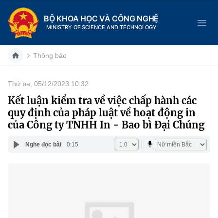
BỘ KHOA HỌC VÀ CÔNG NGHỆ
MINISTRY OF SCIENCE AND TECHNOLOGY
Thông báo
Thứ ba, 05/12/2023 10:32
Danh mục
Kết luận kiểm tra về việc chấp hành các
quy định của pháp luật về hoạt động in
Trang chủ
của Công ty TNHH In - Bao bì Đại Chúng
Giới thiệu
Nghe đọc bài
0:15
Chức năng nhiệm vụ
Tin tức sự kiện
Dịch vụ công
Cơ cấu tổ chức
Khoa học và Công nghệ
Hệ thống văn bản
Lịch sử phát triển
Đổi mới sáng tạo