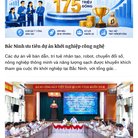
(Ghi rõ nguồn "https://mst.gov.vn" khi phát hành lại thông tin từ
website này)
Bắc Ninh ưu tiên dự án khởi nghiệp công nghệ
Các dự án về bán dẫn, trí tuệ nhân tạo, robot, chuyển đổi số,
nông nghiệp thông minh và năng lượng sạch được khuyến khích
tham gia cuộc thi khởi nghiệp tại Bắc Ninh, với tổng giải...