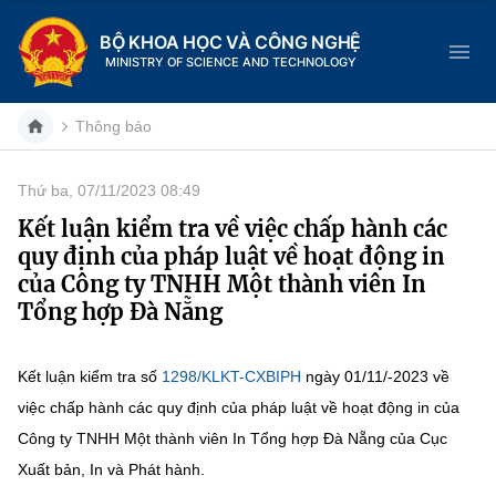
BỘ KHOA HỌC VÀ CÔNG NGHỆ
MINISTRY OF SCIENCE AND TECHNOLOGY
Thông báo
Thứ ba, 07/11/2023 08:49
Danh mục
Kết luận kiểm tra về việc chấp hành các
quy định của pháp luật về hoạt động in
Trang chủ
của Công ty TNHH Một thành viên In
Tổng hợp Đà Nẵng
Giới thiệu
Chức năng nhiệm vụ
Tin tức sự kiện
Kết luận kiểm tra số
1298/KLKT-CXBIPH
ngày 01/11/-2023 về
việc chấp hành các quy định của pháp luật về hoạt động in của
Dịch vụ công
Cơ cấu tổ chức
Khoa học và Công nghệ
Công ty TNHH Một thành viên In Tổng hợp Đà Nẵng của Cục
Hệ thống văn bản
Xuất bản, In và Phát hành.
Lịch sử phát triển
Đổi mới sáng tạo