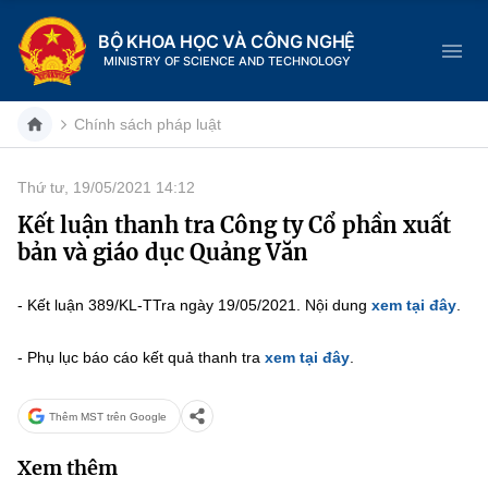
BỘ KHOA HỌC VÀ CÔNG NGHỆ
MINISTRY OF SCIENCE AND TECHNOLOGY
Chính sách pháp luật
Thứ tư, 19/05/2021 14:12
Danh mục
Kết luận thanh tra Công ty Cổ phần xuất
bản và giáo dục Quảng Văn
Trang chủ
- Kết luận 389/KL-TTra ngày 19/05/2021. Nội dung
xem tại đây
.
Giới thiệu
- Phụ lục báo cáo kết quả thanh tra
xem tại đây
.
Chức năng nhiệm vụ
Tin tức sự kiện
Dịch vụ công
Cơ cấu tổ chức
Khoa học và Công nghệ
Thêm MST trên Google
Hệ thống văn bản
Xem thêm
Lịch sử phát triển
Đổi mới sáng tạo