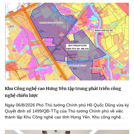
MST IOFFICE
Văn bản QPPL
Sở Khoa học và Công nghệ
Chuyển đổi số
THỐNG KÊ
Văn bản chỉ đạo điều hành
Bưu chính, Viễn thông
Multimedia
Khoa học và Công nghệ
Lấy ý kiến người dân về dự thảo VBQPPL
Sở hữu trí tuệ
THƯ ĐIỆN TỬ
Đổi mới sáng tạo
Tiêu chuẩn, đo lường, chất lượng
Khác
Chuyển đổi số
Năng lượng nguyên tử
Videos
Bưu chính, Viễn thông
Tin tổng hợp
Infographic
Khu Công nghệ cao Hưng Yên tập trung phát triển công
Sở hữu trí tuệ
nghệ chiến lược
Tin địa phương
Ảnh
Ngày 06/8/2026 Phó Thủ tướng Chính phủ Hồ Quốc Dũng vừa ký
Tiêu chuẩn, đo lường, chất lượng
Voice
Quyết định số 1499/QĐ-TTg của Thủ tướng Chính phủ về việc
thành lập Khu Công nghệ cao tỉnh Hưng Yên. Khu công nghệ...
Năng lượng nguyên tử
Nhiệm vụ trọng tâm