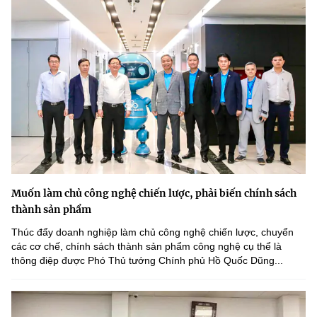
Chọn ngôn ngữ
Vietnamese
English
BỘ KHOA HỌC VÀ CÔNG NGHỆ
MINISTRY OF SCIENCE AND TECHNOLOGY
Điều khoản sử dụng
Theo dõi MST:
Góp ý
Cơ quan chủ quản: Bộ Khoa học và Công nghệ (MST)
Muốn làm chủ công nghệ chiến lược, phải biến chính sách
thành sản phẩm
Chịu trách nhiệm nội dung: Nguyễn Thị Hải Hằng
Giám đốc Trung tâm Truyền thông Khoa học và Công nghệ.
Thúc đẩy doanh nghiệp làm chủ công nghệ chiến lược, chuyển
Liên hệ
các cơ chế, chính sách thành sản phẩm công nghệ cụ thể là
Địa chỉ: Ban Biên tập Cổng TTĐT - 18 Nguyễn Du, TP. Hà Nội
thông điệp được Phó Thủ tướng Chính phủ Hồ Quốc Dũng...
Điện thoại: 024 3936 9506
Email:
stc@mst.gov.vn
©2026 Bản quyền thuộc Bộ Khoa Học và Công Nghệ