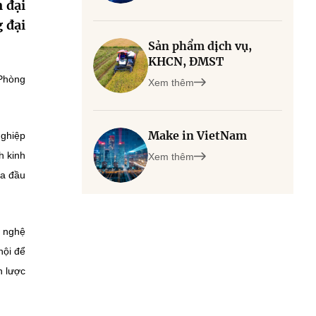
 đại
 đại
Sản phẩm dịch vụ,
KHCN, ĐMST
 Phòng
Xem thêm
Make in VietNam
nghiệp
h kinh
Xem thêm
ia đầu
g nghệ
hội để
n lược