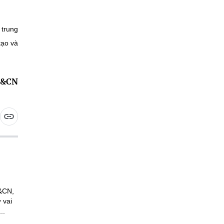
 trung
tạo và
H&CN
H&CN,
 vai
..