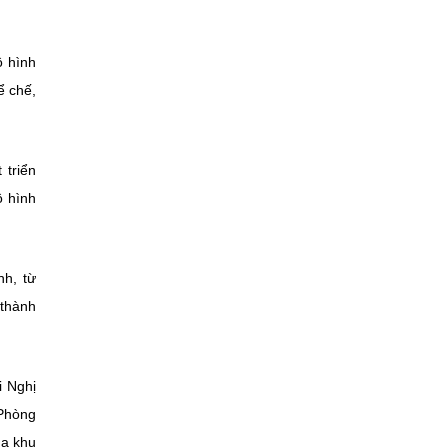
ô hình
ể chế,
 triển
ô hình
nh, từ
 thành
i Nghị
 Phòng
ủa khu