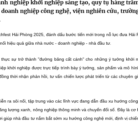
oanh nghiệp khởi nghiệp sáng tạo, quy tụ hàng trăm
 doanh nghiệp công nghệ, viện nghiên cứu, trường
.
chfest Hải Phòng 2025, đánh dấu bước tiến mới trong nỗ lực đưa Hải
 nối hiệu quả giữa nhà nước - doanh nghiệp - nhà đầu tư.
ã thực sự trở thành "đường băng cất cánh" cho những ý tưởng khởi 
hiệp khởi nghiệp được trực tiếp trình bày ý tưởng, sản phẩm và mô hìn
ồng thời nhận phản hồi, tư vấn chiến lược phát triển từ các chuyên g
 diễn ra sôi nổi, tập trung vào các lĩnh vực đang dẫn đầu xu hướng côn
, năng lượng xanh, nông nghiệp thông minh và chuyển đổi số. Đây là cơ 
ời giúp nhà đầu tư nắm bắt sớm xu hướng công nghệ mới, định vị chiế