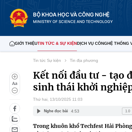
BỘ KHOA HỌC VÀ CÔNG NGHỆ
MINISTRY OF SCIENCE AND TECHNOLOGY
GIỚI THIỆU
TIN TỨC & SỰ KIỆN
DỊCH VỤ CÔNG
HỆ THỐNG 
Tin tức Sự kiện
Tin địa phương
Kết nối đầu tư - tạo
Aa
sinh thái khởi nghiệ
Thứ hai, 13/10/2025 11:03
4:53
Nghe đọc bài
Trong khuôn khổ Techfest Hải Phòng