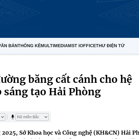
VĂN BẢN
THỐNG KÊ
MULTIMEDIA
MST IOFFICE
THƯ ĐIỆN TỬ
 đường băng cất cánh cho hệ
p sáng tạo Hải Phòng
 2025, Sở Khoa học và Công nghệ (KH&CN) Hải P