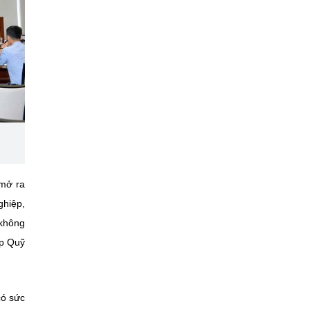
 mở ra
ghiệp,
 không
ập Quỹ
có sức