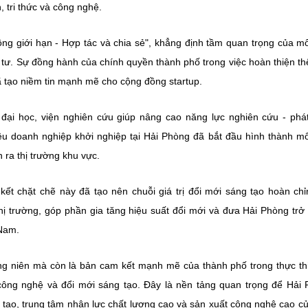
, tri thức và công nghệ.
hông giới hạn - Hợp tác và chia sẻ", khẳng định tầm quan trọng của m
 tư. Sự đồng hành của chính quyền thành phố trong việc hoàn thiện th
đã tạo niềm tin mạnh mẽ cho cộng đồng startup.
đại học, viện nghiên cứu giúp nâng cao năng lực nghiên cứu - phát
u doanh nghiệp khởi nghiệp tại Hải Phòng đã bắt đầu hình thành m
 ra thị trường khu vực.
kết chặt chẽ này đã tạo nên chuỗi giá trị đổi mới sáng tạo hoàn chỉ
hị trường, góp phần gia tăng hiệu suất đổi mới và đưa Hải Phòng trở
 Nam.
ng niên mà còn là bản cam kết mạnh mẽ của thành phố trong thực th
 công nghệ và đổi mới sáng tạo. Đây là nền tảng quan trọng để Hải
g tạo, trung tâm nhân lực chất lượng cao và sản xuất công nghệ cao c