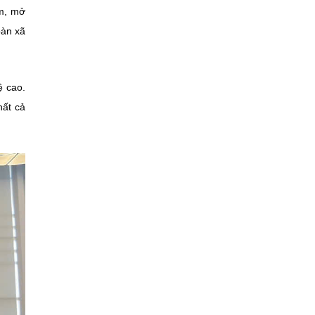
ẩm, mở
oàn xã
ệ cao.
hất cả