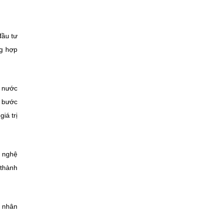
đầu tư
ng hợp
à nước
g bước
iá trị
g nghệ
 thành
á nhân