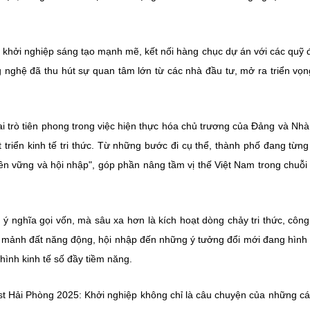
n khởi nghiệp sáng tạo mạnh mẽ, kết nối hàng chục dự án với các quỹ 
 nghệ đã thu hút sự quan tâm lớn từ các nhà đầu tư, mở ra triển vọ
ai trò tiên phong trong việc hiện thực hóa chủ trương của Đảng và Nh
 triển kinh tế tri thức. Từ những bước đi cụ thể, thành phố đang từn
ền vững và hội nhập", góp phần nâng tầm vị thế Việt Nam trong chuỗi g
 ý nghĩa gọi vốn, mà sâu xa hơn là kích hoạt dòng chảy tri thức, côn
g mảnh đất năng động, hội nhập đến những ý tưởng đổi mới đang hình
nh kinh tế số đầy tiềm năng.
est Hải Phòng 2025: Khởi nghiệp không chỉ là câu chuyện của những c