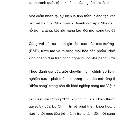
cạnh tranh quốc tế, nơi hội tụ của nguồn lực tài chính
Một điểm nhấn tại sự kiện là tinh thần "Sáng tạo k
liên kết ba nhà: Nhà nước - Doanh nghiệp - Nhà đầu
hỗ trợ hạ tầng, kết nối mạng lưới đổi mới sáng tạo 
Cùng với đó, sự tham gia tích cực của các trường 
(R&D), ươm tạo và thương mại hóa sản phẩm. Nhiề
kinh doanh dựa trên công nghệ lõi, có khả năng vươn
Theo đánh giá của giới chuyên môn, chính sự liên 
nghiên cứu - phát triển - thương mại hóa mở rộng t
"điểm sáng" trong bản đồ khởi nghiệp sáng tạo Việt
Techfest Hải Phòng 2025 không chỉ là sự kiện thườ
quyết 57 của Bộ Chính trị về phát triển khoa học,
hướng tới mục tiêu trở thành trung tâm đổi mới sán