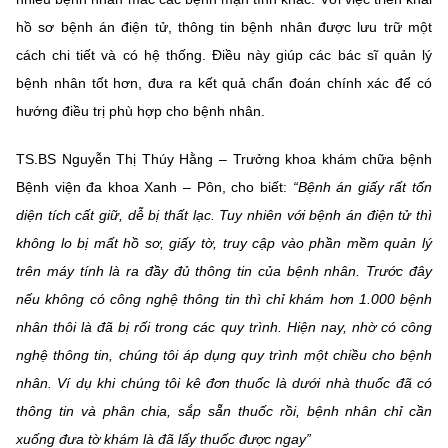
hồ sơ bệnh án điện tử, thông tin bệnh nhân được lưu trữ một
cách chi tiết và có hệ thống. Điều này giúp các bác sĩ quản lý
bệnh nhân tốt hơn, đưa ra kết quả chẩn đoán chính xác để có
hướng điều trị phù hợp cho bệnh nhân.
TS.BS Nguyễn Thị Thúy Hằng – Trưởng khoa khám chữa bệnh
Bệnh viện đa khoa Xanh – Pôn, cho biết:
“Bệnh án giấy rất tốn
diện tích cất giữ, dễ bị thất lạc. Tuy nhiên với bệnh án điện tử thì
không lo bị mất hồ sơ, giấy tờ, truy cập vào phần mềm quản lý
trên máy tính là ra đầy đủ thông tin của bệnh nhân. Trước đây
nếu không có công nghệ thông tin thì chỉ khám hơn 1.000 bệnh
nhân thôi là đã bị rối trong các quy trình. Hiện nay, nhờ có công
nghệ thông tin, chúng tôi áp dụng quy trình một chiều cho bệnh
nhân. Ví dụ khi chúng tôi kê đơn thuốc là dưới nhà thuốc đã có
thông tin và phân chia, sắp sẵn thuốc rồi, bệnh nhân chỉ cần
xuống đưa tờ khám là đã lấy thuốc được ngay”