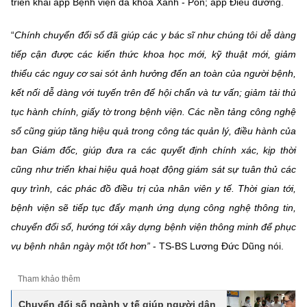
triển khai app Bệnh viện đa khoa Xanh - Pôn; app Điều dưỡng.
“
Chính chuyển đổi số đã giúp các y bác sĩ như chúng tôi dễ dàng
tiếp cận được các kiến thức khoa học mới, kỹ thuật mới, giảm
thiểu các nguy cơ sai sót ảnh hưởng đến an toàn của người bệnh,
kết nối dễ dàng với tuyến trên để hội chẩn và tư vấn; giảm tải thủ
tục hành chính, giấy tờ trong bệnh viện. Các nền tảng công nghệ
số cũng giúp tăng hiệu quả trong công tác quản lý, điều hành của
ban Giám đốc, giúp đưa ra các quyết định chính xác, kịp thời
cũng như triển khai hiệu quả hoạt động giám sát sự tuân thủ các
quy trình, các phác đồ điều trị của nhân viên y tế. Thời gian tới,
bệnh viện sẽ tiếp tục đẩy mạnh ứng dụng công nghệ thông tin,
chuyển đổi số, hướng tới xây dựng bệnh viện thông minh để phục
vụ bệnh nhân ngày một tốt hơn”
- TS-BS Lương Đức Dũng nói.
Tham khảo thêm
Chuyển đổi số ngành y tế giúp người dân