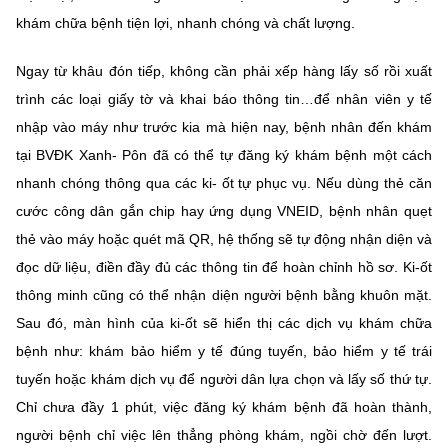
Chọn ngôn ngữ
khám chữa bệnh tiện lợi, nhanh chóng và chất lượng.
Vietnamese
English
Ngay từ khâu đón tiếp, không cần phải xếp hàng lấy số rồi xuất
trình các loại giấy tờ và khai báo thông tin…để nhân viên y tế
nhập vào máy như trước kia mà hiện nay, bệnh nhân đến khám
BỘ KHOA HỌC VÀ CÔNG NGHỆ
tại BVĐK Xanh- Pôn đã có thể tự đăng ký khám bệnh một cách
MINISTRY OF SCIENCE AND TECHNOLOGY
nhanh chóng thông qua các ki- ốt tự phục vụ. Nếu dùng thẻ căn
Điều khoản sử dụng
Theo dõi MST:
cước công dân gắn chip hay ứng dụng VNEID, bệnh nhân quẹt
Góp ý
thẻ vào máy hoặc quét mã QR, hệ thống sẽ tự động nhận diện và
đọc dữ liệu, điền đầy đủ các thông tin để hoàn chỉnh hồ sơ. Ki-ốt
Cơ quan chủ quản: Bộ Khoa học và Công nghệ (MST)
thông minh cũng có thể nhận diện người bệnh bằng khuôn mặt.
Chịu trách nhiệm nội dung: Nguyễn Thị Hải Hằng
Giám đốc Trung tâm Truyền thông Khoa học và Công nghệ.
Sau đó, màn hình của ki-ốt sẽ hiển thị các dịch vụ khám chữa
Liên hệ
bệnh như: khám bảo hiểm y tế đúng tuyến, bảo hiểm y tế trái
Địa chỉ: Ban Biên tập Cổng TTĐT - 18 Nguyễn Du, TP. Hà Nội
tuyến hoặc khám dịch vụ để người dân lựa chọn và lấy số thứ tự.
Điện thoại: 024 3936 9506
Chỉ chưa đầy 1 phút, việc đăng ký khám bệnh đã hoàn thành,
Email:
stc@mst.gov.vn
©2026 Bản quyền thuộc Bộ Khoa Học và Công Nghệ
người bệnh chỉ việc lên thẳng phòng khám, ngồi chờ đến lượt.