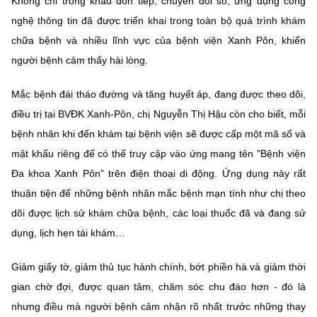
Không chỉ trong khâu đón tiếp, chuyển đổi số, ứng dụng công
nghệ thông tin đã được triển khai trong toàn bộ quá trình khám
chữa bệnh và nhiều lĩnh vực của bệnh viện Xanh Pôn, khiến
người bệnh cảm thấy hài lòng.
Mắc bệnh đái tháo đường và tăng huyết áp, đang được theo dõi,
điều trị tại BVĐK Xanh-Pôn, chị Nguyễn Thị Hậu còn cho biết, mỗi
bệnh nhân khi đến khám tại bệnh viện sẽ được cấp một mã số và
mật khẩu riêng để có thể truy cập vào ứng mang tên "Bệnh viện
Đa khoa Xanh Pôn" trên điện thoại di động. Ứng dụng này rất
thuận tiện để những bệnh nhân mắc bệnh mạn tính như chị theo
dõi được lịch sử khám chữa bệnh, các loại thuốc đã và đang sử
dụng, lịch hẹn tái khám…
Giảm giấy tờ, giảm thủ tục hành chính, bớt phiền hà và giảm thời
gian chờ đợi, được quan tâm, chăm sóc chu đáo hơn - đó là
nhưng điều mà người bệnh cảm nhận rõ nhất trước những thay