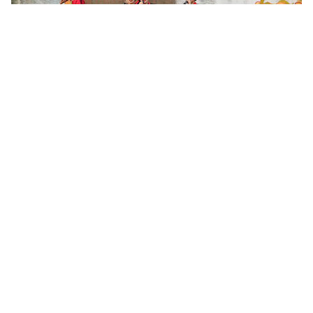
Khoa học, công nghệ mở đường khai thác nguồn lực văn
hóa
Sau 6 tháng triển khai Nghị quyết số 80-NQ/TW của Bộ Chính trị,
nhiều địa phương đã cụ thể hóa chủ trương phát triển văn hóa
bằng các chương trình, đề án và mô hình mới. Khoa học,...