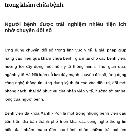
trong khám chữa bệnh.
MST IOFFICE
Văn bản QPPL
Sở Khoa học và Công nghệ
Chuyển đổi số
THỐNG KÊ
Văn bản chỉ đạo điều hành
Bưu chính, Viễn thông
Người bệnh được trải nghiệm nhiều tiện ích
nhờ chuyển đổi số
Multimedia
Khoa học và Công nghệ
Lấy ý kiến người dân về dự thảo VBQPPL
Sở hữu trí tuệ
THƯ ĐIỆN TỬ
Đổi mới sáng tạo
Ứng dụng chuyển đổi số trong lĩnh vực y tế là giải pháp giúp
Tiêu chuẩn, đo lường, chất lượng
nâng cao hiệu quả khám chữa bệnh, giảm tải cho các bệnh viện,
Khác
Chuyển đổi số
Năng lượng nguyên tử
hướng tới xây dựng một nền y tế thông minh. Thời gian qua,
Videos
ngành y tế Hà Nội luôn nỗ lực đẩy mạnh chuyển đổi số, ứng dụng
Bưu chính, Viễn thông
Tin tổng hợp
công nghệ thông tin, ứng dụng kỹ thuật cao vào điều trị, đổi mới
Infographic
phong cách, thái độ phục vụ của nhân viên y tế, hướng tới sự hài
Sở hữu trí tuệ
Tin địa phương
Ảnh
lòng của người bệnh.
Tiêu chuẩn, đo lường, chất lượng
Voice
Bệnh viện đa khoa Xanh - Pôn là một trong những bệnh viện đầu
Năng lượng nguyên tử
Nhiệm vụ trọng tâm
tiên trên địa bàn thành phố triển khai các công nghệ thông tin
hiện đại, nhằm mang đến cho bệnh nhân những trải nghiệm