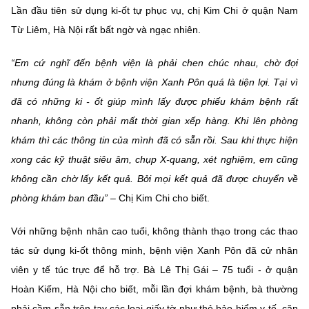
(Ghi rõ nguồn "https://mst.gov.vn" khi phát hành lại thông tin từ
Lần đầu tiên sử dụng ki-ốt tự phục vụ, chị Kim Chi ở quận Nam
website này)
Từ Liêm, Hà Nội rất bất ngờ và ngạc nhiên.
“Em cứ nghĩ đến bệnh viện là phải chen chúc nhau, chờ đợi
nhưng đúng là khám ở bệnh viện Xanh Pôn quá là tiện lợi. Tại vì
đã có những ki - ốt giúp mình lấy được phiếu khám bệnh rất
nhanh, không còn phải mất thời gian xếp hàng. Khi lên phòng
khám thì các thông tin của mình đã có sẵn rồi. Sau khi thực hiện
xong các kỹ thuật siêu âm, chụp X-quang, xét nghiệm, em cũng
không cần chờ lấy kết quả. Bởi mọi kết quả đã được chuyển về
phòng khám ban đầu”
– Chị Kim Chi cho biết.
Với những bệnh nhân cao tuổi, không thành thạo trong các thao
tác sử dụng ki-ốt thông minh, bệnh viện Xanh Pôn đã cử nhân
viên y tế túc trực để hỗ trợ. Bà Lê Thị Gái – 75 tuổi - ở quận
Hoàn Kiếm, Hà Nội cho biết, mỗi lần đợi khám bệnh, bà thường
phải cầm sẵn trên tay các loại giấy tờ như thẻ bảo hiểm y tế, căn