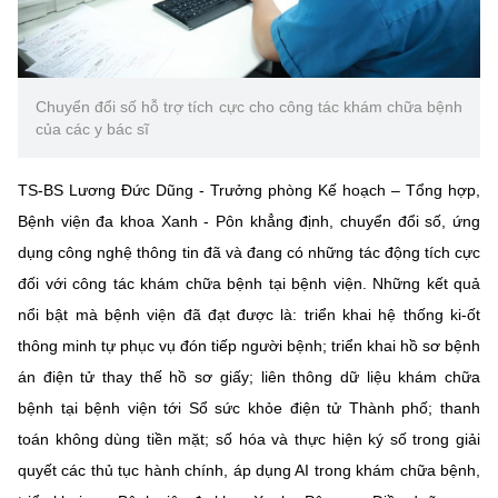
Chuyển đổi số hỗ trợ tích cực cho công tác khám chữa bệnh
của các y bác sĩ
TS-BS Lương Đức Dũng - Trưởng phòng Kế hoạch – Tổng hợp,
Bệnh viện đa khoa Xanh - Pôn khẳng định, chuyển đổi số, ứng
dụng công nghệ thông tin đã và đang có những tác động tích cực
đối với công tác khám chữa bệnh tại bệnh viện. Những kết quả
nổi bật mà bệnh viện đã đạt được là: triển khai hệ thống ki-ốt
thông minh tự phục vụ đón tiếp người bệnh; triển khai hồ sơ bệnh
án điện tử thay thế hồ sơ giấy; liên thông dữ liệu khám chữa
bệnh tại bệnh viện tới Sổ sức khỏe điện tử Thành phố; thanh
toán không dùng tiền mặt; số hóa và thực hiện ký số trong giải
quyết các thủ tục hành chính, áp dụng AI trong khám chữa bệnh,