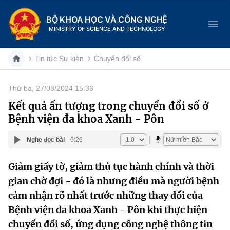
BỘ KHOA HỌC VÀ CÔNG NGHỆ
MINISTRY OF SCIENCE AND TECHNOLOGY
Tin tức Sự kiện
Chuyển đổi số
Thứ ba, 27/08/2024 15:36
Danh mục
Kết quả ấn tượng trong chuyển đổi số ở
Bệnh viện đa khoa Xanh - Pôn
Trang chủ
Nghe đọc bài
6:26
Giới thiệu
Giảm giấy tờ, giảm thủ tục hành chính và thời
Chức năng nhiệm vụ
Tin tức sự kiện
gian chờ đợi - đó là nhưng điều mà người bệnh
Dịch vụ công
cảm nhận rõ nhất trước những thay đổi của
Cơ cấu tổ chức
Khoa học và Công nghệ
Bệnh viện đa khoa Xanh - Pôn khi thực hiện
Hệ thống văn bản
Lịch sử phát triển
Đổi mới sáng tạo
chuyển đổi số, ứng dụng công nghệ thông tin