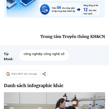
(Ghi rõ nguồn "https://mst.gov.vn" khi phát hành lại thông tin từ
website này)
Trung tâm Truyền thông KH&CN
công nghiệp công nghệ số
Từ
khoá:
Thêm MST trên Google
Danh sách infographic khác