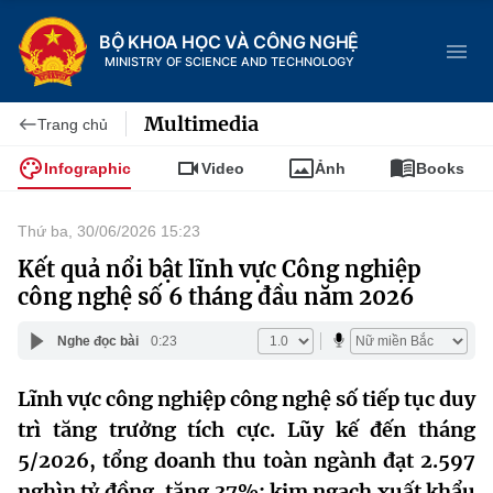
BỘ KHOA HỌC VÀ CÔNG NGHỆ
MINISTRY OF SCIENCE AND TECHNOLOGY
Multimedia
Trang chủ
Infographic
Video
Ảnh
Books
Danh mục
Thứ ba, 30/06/2026 15:23
Trang chủ
Kết quả nổi bật lĩnh vực Công nghiệp
công nghệ số 6 tháng đầu năm 2026
Giới thiệu
Nghe đọc bài
0:23
Chức năng nhiệm vụ
Tin tức sự kiện
Lĩnh vực công nghiệp công nghệ số tiếp tục duy
Dịch vụ công
Cơ cấu tổ chức
Khoa học và Công nghệ
trì tăng trưởng tích cực. Lũy kế đến tháng
5/2026, tổng doanh thu toàn ngành đạt 2.597
Hệ thống văn bản
Lịch sử phát triển
Đổi mới sáng tạo
nghìn tỷ đồng, tăng 37%; kim ngạch xuất khẩu