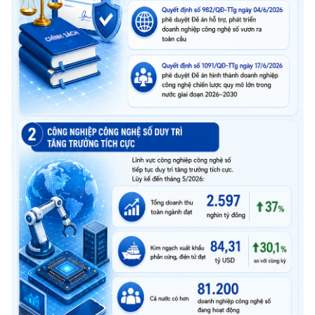
Chọn ngôn ngữ
Vietnamese
English
BỘ KHOA HỌC VÀ CÔNG NGHỆ
MINISTRY OF SCIENCE AND TECHNOLOGY
Điều khoản sử dụng
Theo dõi MST:
Góp ý
Cơ quan chủ quản: Bộ Khoa học và Công nghệ (MST)
Chịu trách nhiệm nội dung: Nguyễn Thị Hải Hằng
Giám đốc Trung tâm Truyền thông Khoa học và Công nghệ.
Liên hệ
Địa chỉ: Ban Biên tập Cổng TTĐT - 18 Nguyễn Du, TP. Hà Nội
Điện thoại: 024 3936 9506
Email:
stc@mst.gov.vn
©2026 Bản quyền thuộc Bộ Khoa Học và Công Nghệ