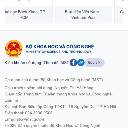
Đại học Bách Khoa, TP
Bưu điện Việt Nam –
Công
HCM
Vietnam Post
BỘ KHOA HỌC VÀ CÔNG NGHỆ
MINISTRY OF SCIENCE AND TECHNOLOGY
Điều khoản sử dụng
Theo dõi MST:
Góp ý
Cơ quan chủ quản: Bộ Khoa học và Công nghệ (MST)
Chịu trách nhiệm nội dung: Nguyễn Thị Hải Hằng
Giám đốc Trung tâm Truyền thông Khoa học và Công nghệ.
Liên hệ
Địa chỉ: Ban Biên tập Cổng TTĐT - 18 Nguyễn Du, TP. Hà Nội
Điện thoại: 024 3936 9506
Email:
stc@mst.gov.vn
©2026 Bản quyền thuộc Bộ Khoa Học và Công Nghệ