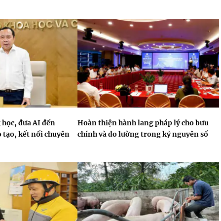
 học, đưa AI đến
Hoàn thiện hành lang pháp lý cho bưu
 tạo, kết nối chuyên
chính và đo lường trong kỷ nguyên số