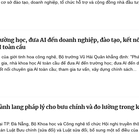
 cơ sở đào tạo, doanh nghiệp, tổ chức hỗ trợ và cộng đồng nhà đầu tư;
rường học, đưa AI đến doanh nghiệp, đào tạo, kết n
I toàn cầu
 của giới tinh hoa công nghệ, Bộ trưởng Vũ Hải Quân khẳng định: "Phá
n gia, nhà khoa học AI toàn cầu để đưa AI đến trường học; đưa AI đến 
ết nối chuyên gia AI toàn cầu; tham gia tư vấn, xây dựng chính sách...
ành lang pháp lý cho bưu chính và đo lường trong 
ại TP. Đà Nẵng, Bộ Khoa học và Công nghệ tổ chức Hội nghị truyền th
 án Luật Bưu chính (sửa đổi) và Luật sửa đổi, bổ sung một số điều của