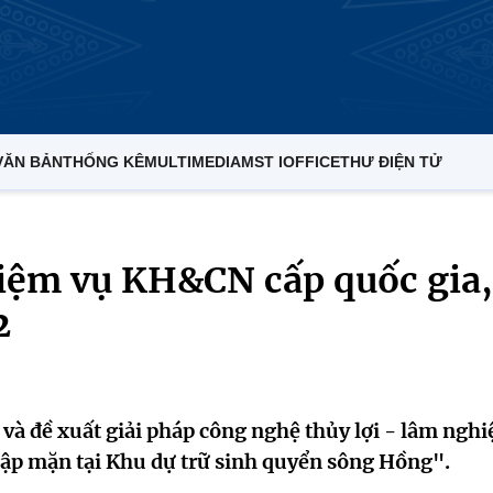
VĂN BẢN
THỐNG KÊ
MULTIMEDIA
MST IOFFICE
THƯ ĐIỆN TỬ
hiệm vụ KH&CN cấp quốc gia,
2
và đề xuất giải pháp công nghệ thủy lợi - lâm nghi
ngập mặn tại Khu dự trữ sinh quyển sông Hồng".