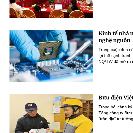
Kinh tế nhà 
nghệ nguồn
Trong cuộc đua c
lợi thế cạnh tranh
NQ/TW đã mở ra đị
Bưu điện Việ
Trong bối cảnh kỷ
Tổng công ty Bưu 
“trận địa” tư tưởn