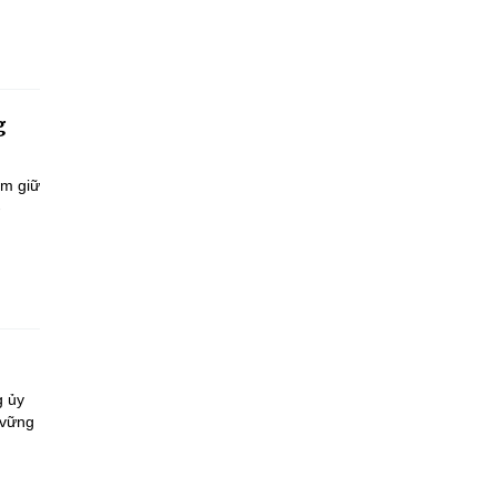
g
ắm giữ
-
g ủy
 vững