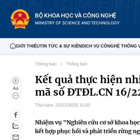
BỘ KHOA HỌC VÀ CÔNG NGHỆ
MINISTRY OF SCIENCE AND TECHNOLOGY
GIỚI THIỆU
TIN TỨC & SỰ KIỆN
DỊCH VỤ CÔNG
HỆ THỐNG 
Thông báo
Thông báo
Kết quả thực hiện n
Aa
mã số ĐTĐL.CN 16/2
Thứ năm, 25/12/2025 11:03
Nhiệm vụ "Nghiên cứu cơ sở khoa học 
kết hợp phục hồi và phát triển rừng 