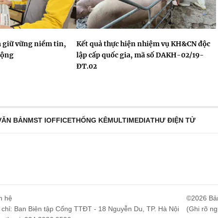
 giữ vững niềm tin,
Kết quả thực hiện nhiệm vụ KH&CN độc
động
lập cấp quốc gia, mã số DAKH-02/19-
ĐT.02
VĂN BẢN
MST IOFFICE
THỐNG KÊ
MULTIMEDIA
THƯ ĐIỆN TỬ
n hệ
©2026 Bả
 chỉ: Ban Biên tập Cổng TTĐT - 18 Nguyễn Du, TP. Hà Nội
(Ghi rõ ng