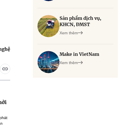
Sản phẩm dịch vụ,
KHCN, ĐMST
Xem thêm
 nghệ
Make in VietNam
Xem thêm
hởi
phát
an