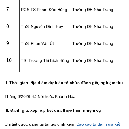
(Ghi rõ nguồn "https://mst.gov.vn" khi phát hành lại thông tin từ
website này)
7
PGS.TS Phạm Đức Hùng
Trường ĐH Nha Trang
8
ThS. Nguyễn Đình Huy
Trường ĐH Nha Trang
9
ThS. Phan Văn Út
Trường ĐH Nha Trang
10
TS. Trương Thị Bích Hồng
Trường ĐH Nha Trang
II. Thời gian, địa điểm dự kiến tổ chức đánh giá, nghiệm thu
Tháng
6
/2026
Hà Nội hoặc Khánh Hòa
.
III. Đánh giá, xếp loại kết quả thực hiện nhiệm vụ
Chi tiết được đăng tải tại tệp đính kèm:
Báo cáo tự đánh giá kết