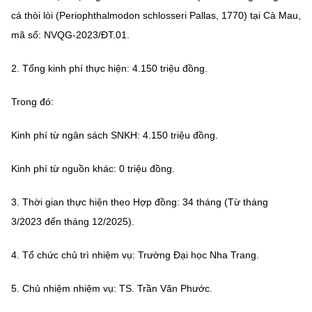
MST IOFFICE
cá thòi lòi (Periophthalmodon schlosseri Pallas, 1770) tại Cà Mau,
Văn bản QPPL
Sở Khoa học và Công nghệ
Chuyển đổi số
mã số: NVQG-2023/ĐT.01.
THỐNG KÊ
Văn bản chỉ đạo điều hành
Bưu chính, Viễn thông
2.
Tổng kinh phí thực hiện: 4.150 triệu đồng.
Multimedia
Khoa học và Công nghệ
Lấy ý kiến người dân về dự thảo VBQPPL
Sở hữu trí tuệ
Trong đó:
THƯ ĐIỆN TỬ
Đổi mới sáng tạo
Tiêu chuẩn, đo lường, chất lượng
Kinh phí từ ngân sách SNKH: 4.150 triệu đồng.
Khác
Chuyển đổi số
Năng lượng nguyên tử
Videos
Kinh phí từ nguồn khác: 0 triệu đồng.
Bưu chính, Viễn thông
Tin tổng hợp
Infographic
3.
Thời gian thực hiện theo Hợp đồng: 34 tháng (Từ tháng
Sở hữu trí tuệ
3/2023 đến tháng 12/2025).
Tin địa phương
Ảnh
Tiêu chuẩn, đo lường, chất lượng
4.
Tổ chức chủ trì nhiệm vụ: Trường Đại học Nha Trang.
Voice
Năng lượng nguyên tử
Nhiệm vụ trọng tâm
5.
Chủ nhiệm nhiệm vụ: TS. Trần Văn Phước.