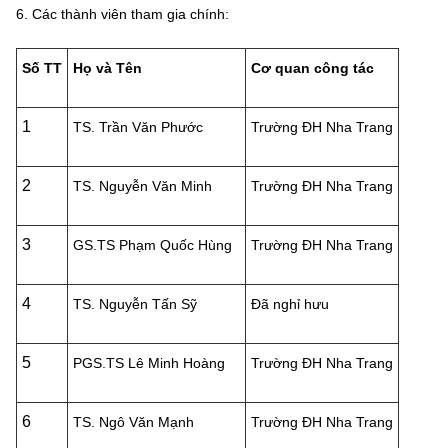
Chọn ngôn ngữ
6. Các thành viên tham gia chính:
Vietnamese
English
Số TT
Họ và Tên
Cơ quan công tác
1
TS. Trần Văn Phước
Trường ĐH Nha Trang
BỘ KHOA HỌC VÀ CÔNG NGHỆ
MINISTRY OF SCIENCE AND TECHNOLOGY
2
TS. Nguyễn Văn Minh
Trường ĐH Nha Trang
Điều khoản sử dụng
Theo dõi MST:
Góp ý
3
GS.TS Phạm Quốc Hùng
Trường ĐH Nha Trang
Cơ quan chủ quản: Bộ Khoa học và Công nghệ (MST)
Chịu trách nhiệm nội dung: Nguyễn Thị Hải Hằng
4
TS. Nguyễn Tấn Sỹ
Đã nghỉ hưu
Giám đốc Trung tâm Truyền thông Khoa học và Công nghệ.
Liên hệ
5
PGS.TS Lê Minh Hoàng
Trường ĐH Nha Trang
Địa chỉ: Ban Biên tập Cổng TTĐT - 18 Nguyễn Du, TP. Hà Nội
Điện thoại: 024 3936 9506
Email:
stc@mst.gov.vn
6
TS. Ngô Văn Mạnh
Trường ĐH Nha Trang
©2026 Bản quyền thuộc Bộ Khoa Học và Công Nghệ