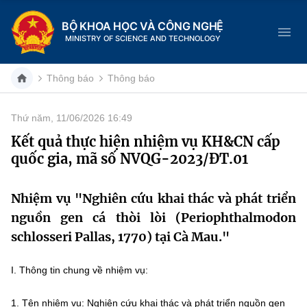
BỘ KHOA HỌC VÀ CÔNG NGHỆ
MINISTRY OF SCIENCE AND TECHNOLOGY
Thông báo
Thông báo
Thứ năm, 11/06/2026 16:49
Danh mục
Kết quả thực hiện nhiệm vụ KH&CN cấp
quốc gia, mã số NVQG-2023/ĐT.01
Trang chủ
Giới thiệu
Nhiệm vụ "Nghiên cứu khai thác và phát triển
nguồn gen cá thòi lòi (Periophthalmodon
Chức năng nhiệm vụ
Tin tức sự kiện
schlosseri Pallas, 1770) tại Cà Mau."
Dịch vụ công
Cơ cấu tổ chức
Khoa học và Công nghệ
I. Thông tin chung về nhiệm vụ:
Hệ thống văn bản
Lịch sử phát triển
Đổi mới sáng tạo
1.
Tên nhiệm vụ: Nghiên cứu khai thác và phát triển nguồn gen