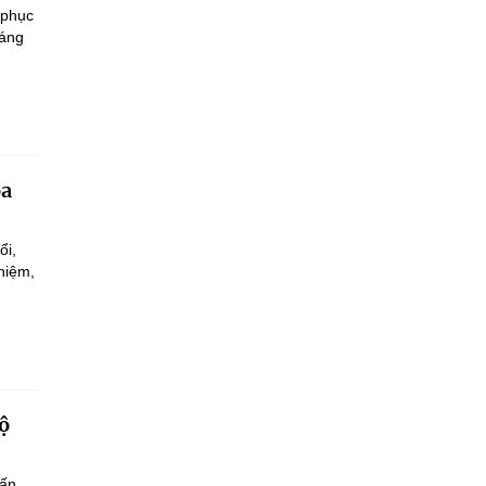
 phục
sáng
oa
ổi,
hiệm,
.
ộ
ấn,