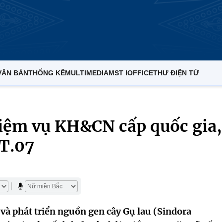
VĂN BẢN
THỐNG KÊ
MULTIMEDIA
MST IOFFICE
THƯ ĐIỆN TỬ
hiệm vụ KH&CN cấp quốc gia,
T.07
và phát triển nguồn gen cây Gụ lau (Sindora