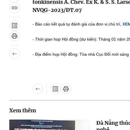
tonkinensis A. Chev. Ex K. & S. S. Lar
NVQG-2023/ĐT.07
- Báo cáo kết quả tự đánh giá của đơn vị chủ trì,
XEM
- Thời gian họp Hội đồng (dự kiến): Tháng 01 năm 2
- Địa điểm họp Hội đồng: Tòa nhà Cục Đổi mới sáng
Xem thêm
Đà Nẵng thúc
nghệ