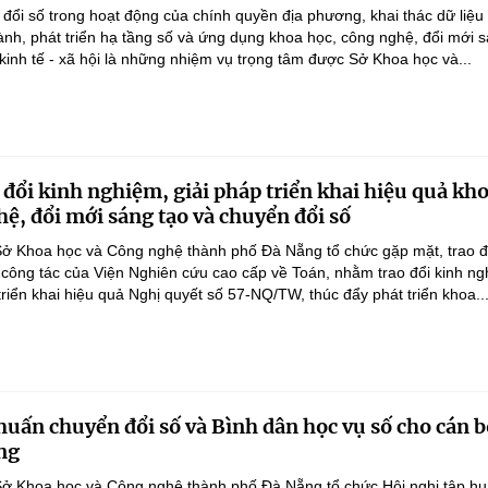
ổi số trong hoạt động của chính quyền địa phương, khai thác dữ liệu
hành, phát triển hạ tầng số và ứng dụng khoa học, công nghệ, đổi mới 
 kinh tế - xã hội là những nhiệm vụ trọng tâm được Sở Khoa học và...
 đổi kinh nghiệm, giải pháp triển khai hiệu quả kh
hệ, đổi mới sáng tạo và chuyển đổi số
ở Khoa học và Công nghệ thành phố Đà Nẵng tổ chức gặp mặt, trao đ
 công tác của Viện Nghiên cứu cao cấp về Toán, nhằm trao đổi kinh ng
triển khai hiệu quả Nghị quyết số 57-NQ/TW, thúc đẩy phát triển khoa..
huấn chuyển đổi số và Bình dân học vụ số cho cán b
ng
Sở Khoa học và Công nghệ thành phố Đà Nẵng tổ chức Hội nghị tập hu