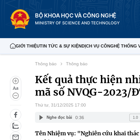
BỘ KHOA HỌC VÀ CÔNG NGHỆ
MINISTRY OF SCIENCE AND TECHNOLOGY
GIỚI THIỆU
TIN TỨC & SỰ KIỆN
DỊCH VỤ CÔNG
HỆ THỐNG 
Thông báo
Thông báo
Kết quả thực hiện n
Aa
mã số NVQG-2023/Đ
Thứ tư, 31/12/2025 17:00
0:36
Nghe đọc bài
Tên Nhiệm vụ: "Nghiên cứu khai thác 