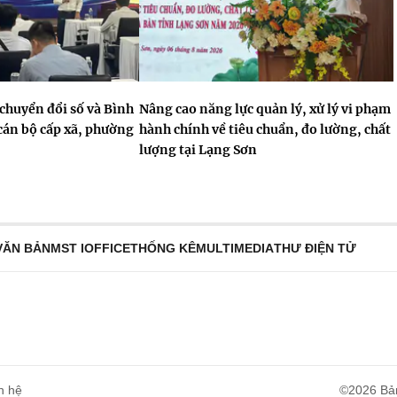
chuyển đổi số và Bình
Nâng cao năng lực quản lý, xử lý vi phạm
cán bộ cấp xã, phường
hành chính về tiêu chuẩn, đo lường, chất
lượng tại Lạng Sơn
VĂN BẢN
MST IOFFICE
THỐNG KÊ
MULTIMEDIA
THƯ ĐIỆN TỬ
n hệ
©2026 Bả