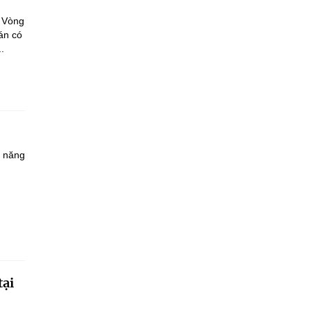
a Vòng
án có
.
à năng
tại