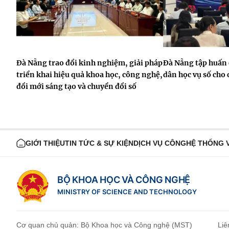
Đà Nẵng trao đổi kinh nghiệm, giải pháp
Đà Nẵng tập huấn 
triển khai hiệu quả khoa học, công nghệ,
dân học vụ số cho 
đổi mới sáng tạo và chuyển đổi số
GIỚI THIỆU
TIN TỨC & SỰ KIỆN
DỊCH VỤ CÔNG
HỆ THỐNG 
BỘ KHOA HỌC VÀ CÔNG NGHỆ
MINISTRY OF SCIENCE AND TECHNOLOGY
Cơ quan chủ quản: Bộ Khoa học và Công nghệ (MST)
Liê