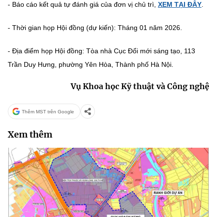
- Báo cáo kết quả tự đánh giá của đơn vị chủ trì,
XEM TẠI ĐÂY
.
MST IOFFICE
Văn bản QPPL
Sở Khoa học và Công nghệ
Chuyển đổi số
- Thời gian họp Hội đồng (dự kiến): Tháng 01 năm 2026.
THỐNG KÊ
Văn bản chỉ đạo điều hành
Bưu chính, Viễn thông
- Địa điểm họp Hội đồng: Tòa nhà Cục Đổi mới sáng tạo, 113
Multimedia
Khoa học và Công nghệ
Lấy ý kiến người dân về dự thảo VBQPPL
Sở hữu trí tuệ
Trần Duy Hưng, phường Yên Hòa, Thành phố Hà Nội.
THƯ ĐIỆN TỬ
Đổi mới sáng tạo
Tiêu chuẩn, đo lường, chất lượng
Vụ Khoa học Kỹ thuật và Công nghệ
Khác
Chuyển đổi số
Năng lượng nguyên tử
Thêm MST trên Google
Videos
Bưu chính, Viễn thông
Xem thêm
Tin tổng hợp
Infographic
Sở hữu trí tuệ
Tin địa phương
Ảnh
Tiêu chuẩn, đo lường, chất lượng
Voice
Năng lượng nguyên tử
Nhiệm vụ trọng tâm