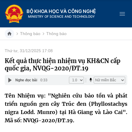
BỘ KHOA HỌC VÀ CÔNG NGHỆ
MINISTRY OF SCIENCE AND TECHNOLOGY
Thông báo
Thông báo
Thứ tư, 31/12/2025 17:08
Danh mục
Kết quả thực hiện nhiệm vụ KH&CN cấp
quốc gia, NVQG-2020/ĐT.19
Trang chủ
Nghe đọc bài
0:33
Giới thiệu
Tên Nhiệm vụ: "Nghiên cứu bảo tồn và phát
Chức năng nhiệm vụ
Tin tức sự kiện
triển nguồn gen cây Trúc đen (Phyllostachys
Dịch vụ công
nigra Lodd. Munro) tại Hà Giang và Lào Cai".
Cơ cấu tổ chức
Khoa học và Công nghệ
Mã số: NVQG-2020/ĐT.19.
Hệ thống văn bản
Lịch sử phát triển
Đổi mới sáng tạo