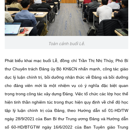
Chọn ngôn ngữ
Vietnamese
English
Toàn cảnh buổi Lễ.
BỘ KHOA HỌC VÀ CÔNG NGHỆ
MINISTRY OF SCIENCE AND TECHNOLOGY
Phát biểu khai mạc buổi Lễ, đồng chí Trần Thị Nhị Thủy, Phó Bí
Điều khoản sử dụng
Theo dõi MST:
Góp ý
thư Chuyên trách Đảng ủy Bộ KH&CN nhấn mạnh, công tác giáo
dục lý luận chính trị, bồi dưỡng nhận thức về Đảng và bồi dưỡng
Cơ quan chủ quản: Bộ Khoa học và Công nghệ (MST)
cho đảng viên mới là một nhiệm vụ có ý nghĩa đặc biệt quan
Chịu trách nhiệm nội dung: Nguyễn Thị Hải Hằng
trọng trong công tác xây dựng Đảng. Việc tổ chức các lớp học thể
Giám đốc Trung tâm Truyền thông Khoa học và Công nghệ.
Liên hệ
hiện tinh thần nghiêm túc trong thực hiện quy định về chế độ học
Địa chỉ: Ban Biên tập Cổng TTĐT - 18 Nguyễn Du, TP. Hà Nội
tập lý luận chính trị của Đảng, theo Hướng dẫn số 01-HD/TW
Điện thoại: 024 3936 9506
ngày 28/9/2021 của Ban Bí thư Trung ương Đảng và Hướng dẫn
Email:
stc@mst.gov.vn
số 60-HD/BTGTW ngày 16/6/2022 của Ban Tuyên giáo Trung
©2026 Bản quyền thuộc Bộ Khoa Học và Công Nghệ