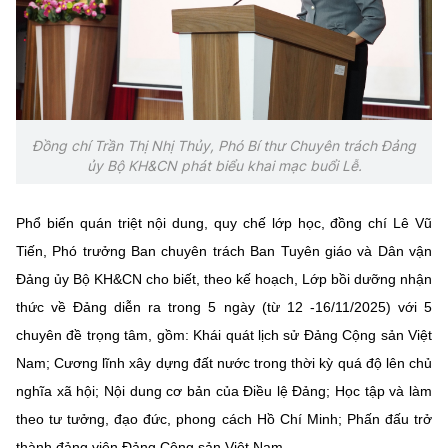
Đồng chí Trần Thị Nhị Thủy, Phó Bí thư Chuyên trách Đảng
ủy Bộ KH&CN phát biểu khai mạc buổi Lễ.
Phổ biến quán triệt nội dung, quy chế lớp học, đồng chí Lê Vũ
Tiến, Phó trưởng Ban chuyên trách Ban Tuyên giáo và Dân vận
Đảng ủy Bộ KH&CN cho biết, theo kế hoạch, Lớp bồi dưỡng nhận
thức về Đảng diễn ra trong 5 ngày (từ 12 -16/11/2025) với 5
chuyên đề trọng tâm, gồm: Khái quát lịch sử Đảng Cộng sản Việt
Nam; Cương lĩnh xây dựng đất nước trong thời kỳ quá độ lên chủ
nghĩa xã hội; Nội dung cơ bản của Điều lệ Đảng; Học tập và làm
theo tư tưởng, đạo đức, phong cách Hồ Chí Minh; Phấn đấu trở
thành đảng viên Đảng Cộng sản Việt Nam.