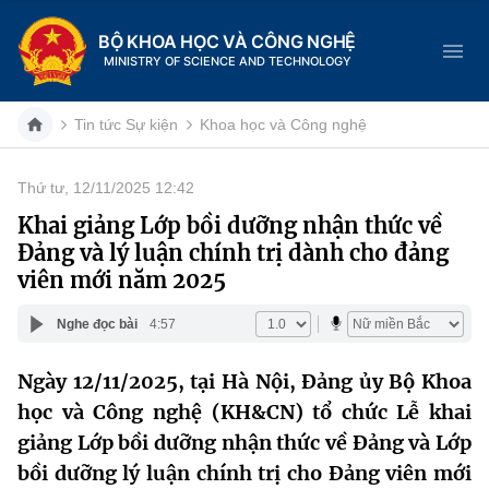
BỘ KHOA HỌC VÀ CÔNG NGHỆ
MINISTRY OF SCIENCE AND TECHNOLOGY
Tin tức Sự kiện
Khoa học và Công nghệ
Thứ tư, 12/11/2025 12:42
Danh mục
Khai giảng Lớp bồi dưỡng nhận thức về
Đảng và lý luận chính trị dành cho đảng
Trang chủ
viên mới năm 2025
Giới thiệu
Nghe đọc bài
4:57
Chức năng nhiệm vụ
Tin tức sự kiện
Ngày 12/11/2025, tại Hà Nội, Đảng ủy Bộ Khoa
học và Công nghệ (KH&CN) tổ chức Lễ khai
Dịch vụ công
Cơ cấu tổ chức
Khoa học và Công nghệ
giảng Lớp bồi dưỡng nhận thức về Đảng và Lớp
Hệ thống văn bản
Lịch sử phát triển
Đổi mới sáng tạo
bồi dưỡng lý luận chính trị cho Đảng viên mới