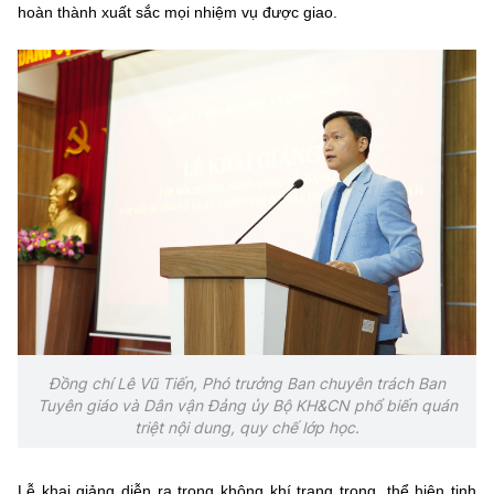
hoàn thành xuất sắc mọi nhiệm vụ được giao.
Đồng chí Lê Vũ Tiến, Phó trưởng Ban chuyên trách Ban
Tuyên giáo và Dân vận Đảng ủy Bộ KH&CN phổ biến quán
triệt nội dung, quy chế lớp học.
Lễ khai giảng diễn ra trong không khí trang trọng, thể hiện tinh