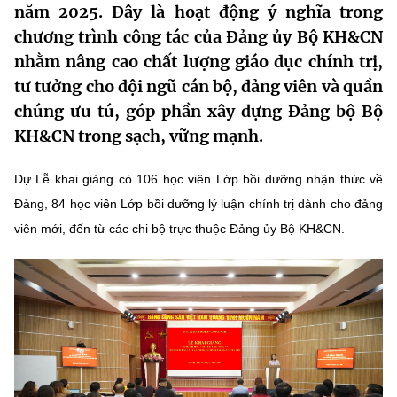
năm 2025. Đây là hoạt động ý nghĩa trong
MST IOFFICE
Văn bản QPPL
Sở Khoa học và Công nghệ
Chuyển đổi số
chương trình công tác của Đảng ủy Bộ KH&CN
nhằm nâng cao chất lượng giáo dục chính trị,
THỐNG KÊ
Văn bản chỉ đạo điều hành
Bưu chính, Viễn thông
tư tưởng cho đội ngũ cán bộ, đảng viên và quần
Multimedia
Khoa học và Công nghệ
Lấy ý kiến người dân về dự thảo VBQPPL
chúng ưu tú, góp phần xây dựng Đảng bộ Bộ
Sở hữu trí tuệ
KH&CN trong sạch, vững mạnh.
THƯ ĐIỆN TỬ
Đổi mới sáng tạo
Tiêu chuẩn, đo lường, chất lượng
Khác
Dự Lễ khai giảng có 106 học viên Lớp bồi dưỡng nhận thức về
Chuyển đổi số
Năng lượng nguyên tử
Đảng, 84 học viên Lớp bồi dưỡng lý luận chính trị dành cho đảng
Videos
viên mới, đến từ các chi bộ trực thuộc Đảng ủy Bộ KH&CN.
Bưu chính, Viễn thông
Tin tổng hợp
Infographic
Sở hữu trí tuệ
Tin địa phương
Ảnh
Tiêu chuẩn, đo lường, chất lượng
Voice
Năng lượng nguyên tử
Nhiệm vụ trọng tâm