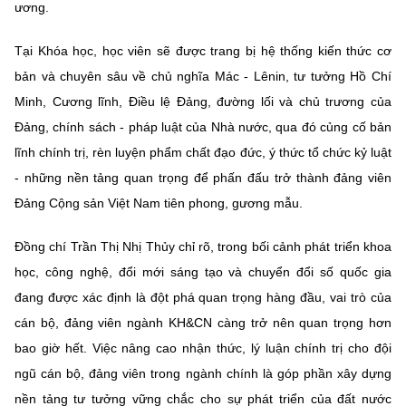
(Ghi rõ nguồn "https://mst.gov.vn" khi phát hành lại thông tin từ
ương.
website này)
Tại Khóa học, học viên sẽ được trang bị hệ thống kiến thức cơ
bản và chuyên sâu về chủ nghĩa Mác - Lênin, tư tưởng Hồ Chí
Minh, Cương lĩnh, Điều lệ Đảng, đường lối và chủ trương của
Đảng, chính sách - pháp luật của Nhà nước, qua đó củng cố bản
lĩnh chính trị, rèn luyện phẩm chất đạo đức, ý thức tổ chức kỷ luật
- những nền tảng quan trọng để phấn đấu trở thành đảng viên
Đảng Cộng sản Việt Nam tiên phong, gương mẫu.
Đồng chí Trần Thị Nhị Thủy chỉ rõ, trong bối cảnh phát triển khoa
học, công nghệ, đổi mới sáng tạo và chuyển đổi số quốc gia
đang được xác định là đột phá quan trọng hàng đầu, vai trò của
cán bộ, đảng viên ngành KH&CN càng trở nên quan trọng hơn
bao giờ hết. Việc nâng cao nhận thức, lý luận chính trị cho đội
ngũ cán bộ, đảng viên trong ngành chính là góp phần xây dựng
nền tảng tư tưởng vững chắc cho sự phát triển của đất nước