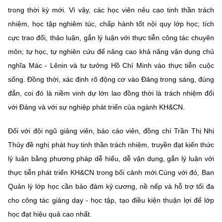
trong thời kỳ mới. Vì vậy, các học viên nêu cao tinh thần trách
nhiệm, học tập nghiêm túc, chấp hành tốt nội quy lớp học; tích
cực trao đổi, thảo luận, gắn lý luận với thực tiễn công tác chuyên
môn; tự học, tự nghiên cứu để nâng cao khả năng vận dụng chủ
nghĩa Mác - Lênin và tư tưởng Hồ Chí Minh vào thực tiễn cuộc
sống. Đồng thời, xác định rõ động cơ vào Đảng trong sáng, đúng
đắn, coi đó là niềm vinh dự lớn lao đồng thời là trách nhiệm đối
với Đảng và với sự nghiệp phát triển của ngành KH&CN.
Đối với đội ngũ giảng viên, báo cáo viên, đồng chí Trần Thị Nhị
Thủy đề nghị phát huy tinh thần trách nhiệm, truyền đạt kiến thức
lý luận bằng phương pháp dễ hiểu, dễ vận dụng, gắn lý luận với
thực tiễn phát triển KH&CN trong bối cảnh mới.Cùng với đó, Ban
Quản lý lớp học cần bảo đảm kỷ cương, nề nếp và hỗ trợ tối đa
cho công tác giảng dạy - học tập, tạo điều kiện thuận lợi để lớp
học đạt hiệu quả cao nhất.