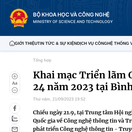
BỘ KHOA HỌC VÀ CÔNG NGHỆ
MINISTRY OF SCIENCE AND TECHNOLOGY
GIỚI THIỆU
TIN TỨC & SỰ KIỆN
DỊCH VỤ CÔNG
HỆ THỐNG 
Tổng hợp
Khai mạc Triển lãm 
Aa
24 năm 2023 tại Bìn
Thứ năm, 21/09/2023 19:52
Chiều ngày 21.9, tại Trung tâm Hội ngh
Quốc gia về Công nghệ thông tin và T
phát triển Công nghệ thông tin - Tru