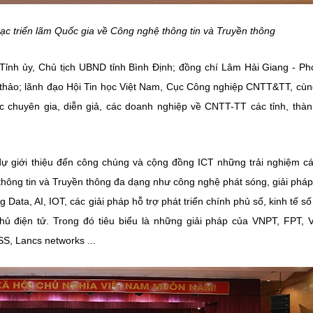
ạc triển lãm Quốc gia về Công nghệ thông tin và Truyền thông
Tỉnh ủy, Chủ tịch UBND tỉnh Bình Định; đồng chí Lâm Hải Giang - P
 thảo; lãnh đạo Hội Tin học Việt Nam, Cục Công nghiệp CNTT&TT,
cùn
c chuyên gia, diễn giả, các doanh nghiệp về CNTT-TT các tỉnh, thà
dự giới thiệu đến công chúng và cộng đồng ICT những trải nghiệm c
thông tin và Truyền thông đa dạng như công nghệ phát sóng, giải phá
ata, AI, IOT, các giải pháp hỗ trợ phát triển chính phủ số, kinh tế số
phủ điện tử. Trong đó tiêu biểu là những giải pháp của VNPT, FPT, Vi
SS, Lancs networks ...