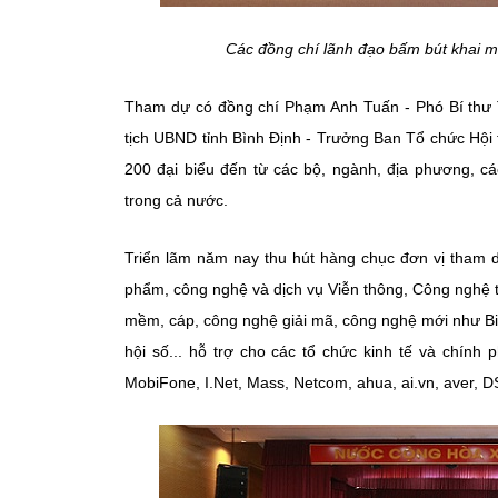
Các đồng chí lãnh đạo bấm bút khai m
Tham dự có đồng chí
Phạm Anh Tuấn - Phó Bí thư 
tịch UBND tỉnh Bình Định - Trưởng Ban Tổ chức Hội
200 đại biểu đến từ các bộ, ngành, địa phương, cá
trong cả nước.
Triển lãm năm nay thu hút hàng chục đơn vị tham 
phẩm, công nghệ và dịch vụ Viễn thông, Công nghệ 
mềm, cáp, công nghệ giải mã, công nghệ mới như Big D
hội số... hỗ trợ cho các tổ chức kinh tế và chính 
MobiFone, I.Net, Mass, Netcom, ahua, ai.vn, aver, D