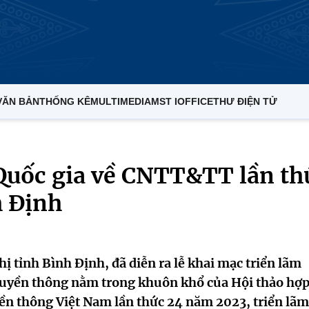
VĂN BẢN
THỐNG KÊ
MULTIMEDIA
MST IOFFICE
THƯ ĐIỆN TỬ
Quốc gia về CNTT&TT lần th
h Định
ị tỉnh Bình Định, đã diễn ra lễ khai mạc triển lãm
ruyền thông nằm trong khuôn khổ của Hội thảo hợp
yền thông Việt Nam lần thức 24 năm 2023, triển lãm