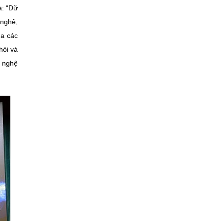
à: “Dữ
 nghệ,
ủa các
hỏi và
g nghệ