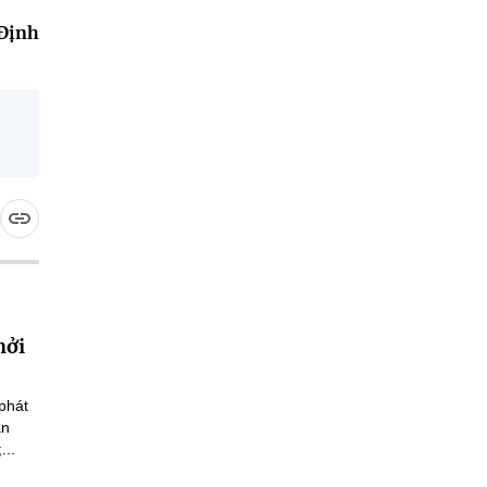
Định
hởi
phát
an
...