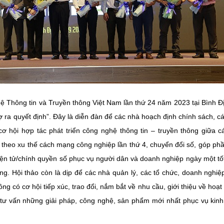
hệ Thông tin và Truyền thông Việt Nam lần thứ 24 năm 2023 tại Bình Đ
rợ ra quyết định”. Đây là diễn đàn để các nhà hoạch định chính sách, c
cơ hội hợp tác phát triển công nghệ thông tin – truyền thông giữa c
 theo xu thế cách mạng công nghiệp lần thứ 4, chuyển đổi số, góp ph
ện tử/chính quyền số phục vụ người dân và doanh nghiệp ngày một tố
ững. Hội thảo còn là dịp để các nhà quản lý, các tổ chức, doanh nghiệ
ng có cơ hội tiếp xúc, trao đổi, nắm bắt về nhu cầu, giới thiệu về hoạt
, tư vấn những giải pháp, công nghệ, sản phẩm mới nhất phục vụ kinh