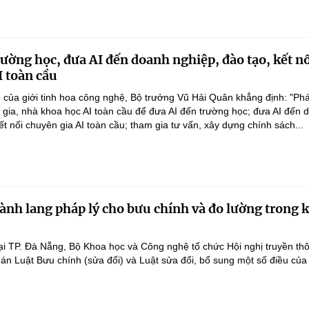
rường học, đưa AI đến doanh nghiệp, đào tạo, kết n
I toàn cầu
 của giới tinh hoa công nghệ, Bộ trưởng Vũ Hải Quân khẳng định: "Phá
n gia, nhà khoa học AI toàn cầu để đưa AI đến trường học; đưa AI đến 
ết nối chuyên gia AI toàn cầu; tham gia tư vấn, xây dựng chính sách...
ành lang pháp lý cho bưu chính và đo lường trong 
ại TP. Đà Nẵng, Bộ Khoa học và Công nghệ tổ chức Hội nghị truyền th
 án Luật Bưu chính (sửa đổi) và Luật sửa đổi, bổ sung một số điều của