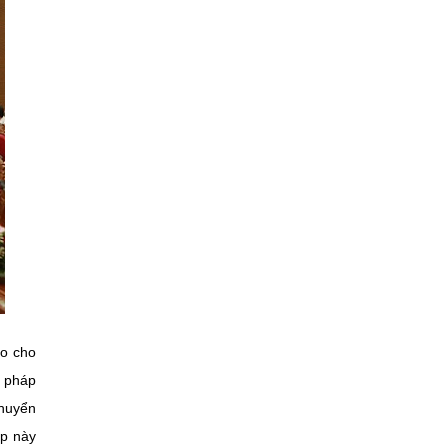
ảo cho
i pháp
chuyển
áp này