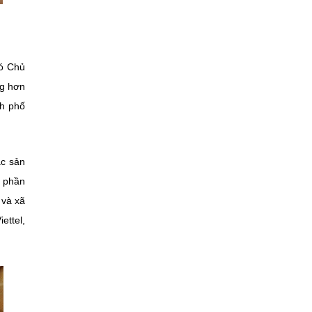
hó Chủ
g hơn
nh phố
ác sản
p phần
 và xã
ettel,