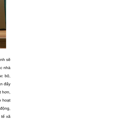
ịnh sẽ
ác nhà
ác bộ,
ần đẩy
t hơn,
p hoạt
 động,
 tế xã