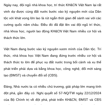
Ngày nay, đội ngũ nhà khoa học, trí thức KH&CN Việt Nam lại rất
vinh dự được cùng đất nước bước vào kỷ nguyên mới của Dân
tộc với khát vong lớn lao là rút ngắn thời gian để sánh vai với các
cường quốc năm châu. Điều đó đã đặt lên vai đội ngũ trí thức,
nhà khoa học, người lao động KH&CN Việt Nam nhiều cơ hội và
thách thức lớn.
Việt Nam đang bước vào kỷ nguyên vươn mình của Dân tộc. Trí
thức, nhà khoa học Việt Nam đang đứng trước nhiều cơ hội và
thách thức to lớn để phục vụ đất nước trong bối cảnh và xu thế
phát triển phải dựa và bằng khoa học, công nghệ, đổi mới sáng
tạo (ĐMST) và chuyển đổi số (CĐS).
Đảng, Nhà nước ta có nhiều chủ trương, giải pháp lớn mang tính
đột phá, gần đây có: Nghị quyết số 57-NQ/TW ngày 22/12/2024
của Bộ Chính trị về đột phá, phát triển KH&CN, ĐMST và CĐS