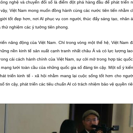
công nghệ và chuyển đổi số là điểm đột phá hàng đầu để phát triển 
 Vì vậy, Việt Nam mong muốn đồng hành cùng các nước tiên tiến nhằm c
giới tốt đẹp hơn, nơi AI phục vụ con người, thúc đẩy sáng tạo, nhân á
 thử nghiệm các ý tưởng tiên phong.
riển năng động của Việt Nam. Chỉ trong vòng một thế hệ, Việt Nam 
hững nền kinh tế sản xuất cạnh tranh nhất châu Á và có lực lượng la
 trong cải cách hành chính của Việt Nam, sự cởi mở trong hợp tác quốc
g mạng lưới toàn cầu của những quốc gia số đáng tin cậy. Một số ý kiế
hát triển kinh tế - xã hội nhằm mang lại cuộc sống tốt hơn cho ngườ
 tin cậy, phát triển các tiêu chuẩn AI có trách nhiệm bảo vệ quyền riê