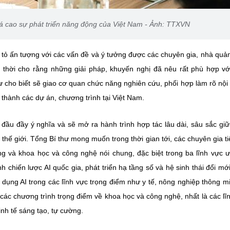
á cao sự phát triển năng động của Việt Nam - Ảnh: TTXVN
 tỏ ấn tượng với các vấn đề và ý tưởng được các chuyên gia, nhà quản
ng thời cho rằng những giải pháp, khuyến nghị đã nêu rất phù hợp vớ
ư cho biết sẽ giao cơ quan chức năng nghiên cứu, phối hợp làm rõ nội
g thành các dự án, chương trình tại Việt Nam.
đầu đầy ý nghĩa và sẽ mở ra hành trình hợp tác lâu dài, sâu sắc giữ
thế giới. Tổng Bí thư mong muốn trong thời gian tới, các chuyên gia ti
êng và khoa học và công nghệ nói chung, đặc biệt trong ba lĩnh vực ư
h chiến lược AI quốc gia, phát triển hạ tầng số và hệ sinh thái đổi mớ
 dụng AI trong các lĩnh vực trọng điểm như y tế, nông nghiệp thông m
 các chương trình trọng điểm về khoa học và công nghệ, nhất là các lĩ
nh tế sáng tạo, tự cường.