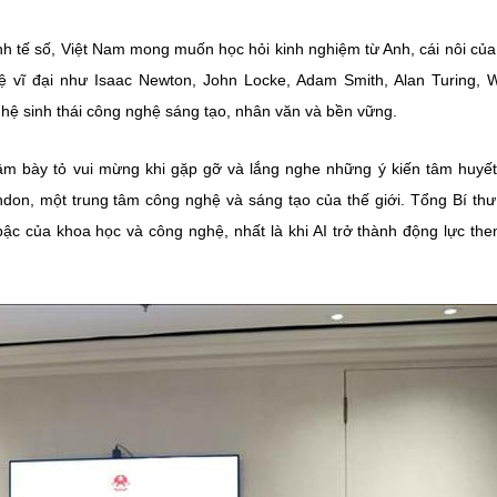
inh tế số, Việt Nam mong muốn học hỏi kinh nghiệm từ Anh, cái nôi củ
 vĩ đại như Isaac Newton, John Locke, Adam Smith, Alan Turing, W
hệ sinh thái công nghệ sáng tạo, nhân văn và bền vững.
m bày tỏ vui mừng khi gặp gỡ và lắng nghe những ý kiến tâm huyết,
ondon, một trung tâm công nghệ và sáng tạo của thế giới. Tổng Bí th
bậc của khoa học và công nghệ, nhất là khi AI trở thành động lực the