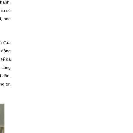
nhanh,
hia sẻ
i, hòa
đã đưa
o động
 tế đã
n cũng
i dân,
ng tư,