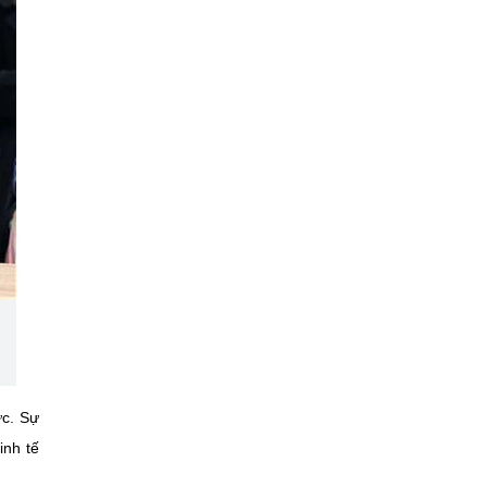
ức. Sự
inh tế