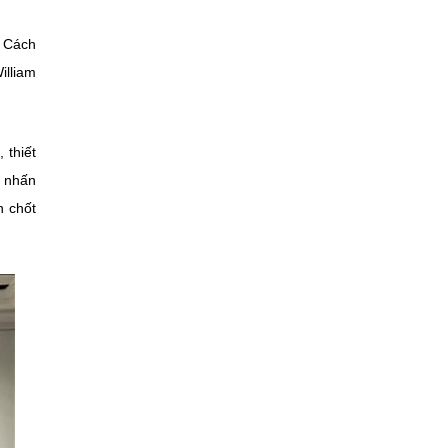
a Cách
illiam
 thiết
ư nhấn
n chốt