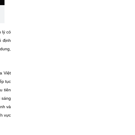
 lý có
i định
 dung,
a Việt
ếp tục
u tiên
i sáng
inh và
nh vực