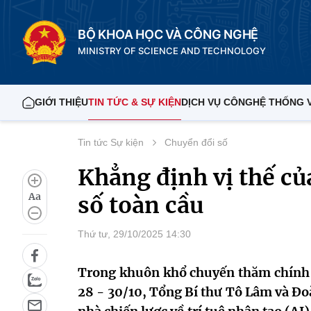
BỘ KHOA HỌC VÀ CÔNG NGHỆ
MINISTRY OF SCIENCE AND TECHNOLOGY
GIỚI THIỆU
TIN TỨC & SỰ KIỆN
DỊCH VỤ CÔNG
HỆ THỐNG 
Tin tức Sự kiện
Chuyển đổi số
Khẳng định vị thế củ
Aa
số toàn cầu
Thứ tư, 29/10/2025 14:30
Trong khuôn khổ chuyến thăm chính t
28 - 30/10, Tổng Bí thư Tô Lâm và Đoà