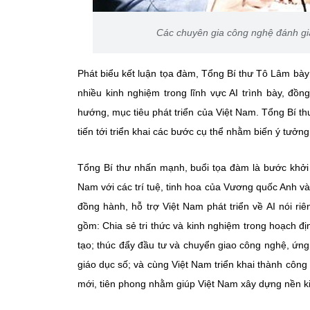
Các chuyên gia công nghệ đánh gi
Phát biểu kết luận tọa đàm, Tổng Bí thư Tô Lâm bày
nhiều kinh nghiệm trong lĩnh vực AI trình bày, đồ
hướng, mục tiêu phát triển của Việt Nam. Tổng Bí th
tiến tới triển khai các bước cụ thể nhằm biến ý tưởn
Tổng Bí thư nhấn mạnh, buổi tọa đàm là bước khởi 
Nam với các trí tuệ, tinh hoa của Vương quốc Anh và 
đồng hành, hỗ trợ Việt Nam phát triển về AI nói ri
gồm: Chia sẻ tri thức và kinh nghiệm trong hoạch địn
tạo; thúc đẩy đầu tư và chuyển giao công nghệ, ứng
giáo dục số; và cùng Việt Nam triển khai thành công
mới, tiên phong nhằm giúp Việt Nam xây dựng nền ki