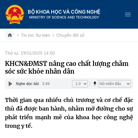
BỘ KHOA HỌC VÀ CÔNG NGHỆ
MINISTRY OF SCIENCE AND TECHNOLOGY
Tin tức Sự kiện
Chuyển đổi số
Thứ tư, 19/11/2025 14:50
Danh mục
KHCN&ĐMST nâng cao chất lượng chăm
sóc sức khỏe nhân dân
Trang chủ
Nghe đọc bài
3:49
Giới thiệu
Thời gian qua nhiều chủ trương và cơ chế đặc
Chức năng nhiệm vụ
Tin tức sự kiện
thù đã được ban hành, nhằm mở đường cho sự
Dịch vụ công
phát triển mạnh mẽ của khoa học công nghệ
Cơ cấu tổ chức
Khoa học và Công nghệ
trong y tế.
Hệ thống văn bản
Lịch sử phát triển
Đổi mới sáng tạo