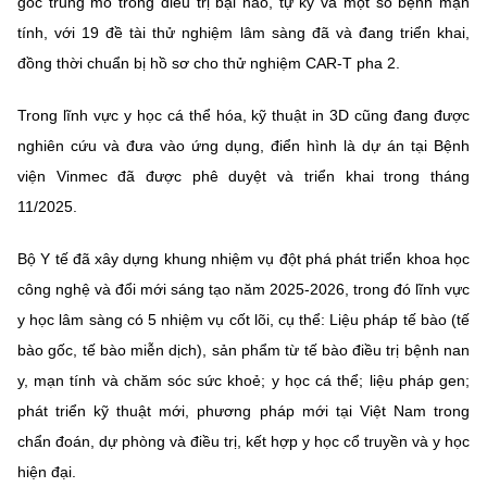
gốc trung mô trong điều trị bại não, tự kỷ và một số bệnh mạn
tính, với 19 đề tài thử nghiệm lâm sàng đã và đang triển khai,
đồng thời chuẩn bị hồ sơ cho thử nghiệm CAR-T pha 2.
Trong lĩnh vực y học cá thể hóa, kỹ thuật in 3D cũng đang được
nghiên cứu và đưa vào ứng dụng, điển hình là dự án tại Bệnh
viện Vinmec đã được phê duyệt và triển khai trong tháng
11/2025.
Bộ Y tế đã xây dựng khung nhiệm vụ đột phá phát triển khoa học
công nghệ và đổi mới sáng tạo năm 2025-2026, trong đó lĩnh vực
y học lâm sàng có 5 nhiệm vụ cốt lõi, cụ thể: Liệu pháp tế bào (tế
bào gốc, tế bào miễn dịch), sản phẩm từ tế bào điều trị bệnh nan
y, mạn tính và chăm sóc sức khoẻ; y học cá thể; liệu pháp gen;
phát triển kỹ thuật mới, phương pháp mới tại Việt Nam trong
chẩn đoán, dự phòng và điều trị, kết hợp y học cổ truyền và y học
hiện đại.