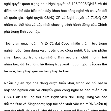
(Ghi rõ nguồn "https://mst.gov.vn" khi phát hành lại thông tin từ
nghị quyết quan trọng như Nghị quyết số 193/2025/QH15 về thí
website này)
điểm cơ chế đặc biệt thúc đẩy khoa học công nghệ và chuyển đổi
số quốc gia; Nghị quyết 03/NQ-CP và Nghị quyết số 71/NQ-CP
nhằm cụ thể hóa và cập nhật chương trình hành động của Chính
phủ trong lĩnh vực này.
Thời gian qua, ngành Y tế đã đạt được nhiều thành tựu trong
nghiên cứu, ứng dụng và chuyển giao công nghệ. Các sản phẩm
chiến lược tập trung vào những lĩnh vực then chốt như trí tuệ
nhân tạo, dữ liệu lớn, hệ thống truy xuất nguồn gốc, vắc-xin thế
hệ mới, liệu pháp gen và liệu pháp tế bào.
Nhiều dự án đột phá đang được triển khai, trong đó nổi bật là
hợp tác nghiên cứu và chuyển giao công nghệ tế bào miễn dịch
CAR-T điều trị ung thư giữa Bệnh viện Nhi Trung ương với các
đối tác Đức và Singapore; hợp tác sản xuất vắc-xin mRNA điều trị
ung thư phổi với cơ hội khả thi cao, hướng tới làm chủ công nghệ