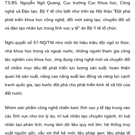
TS.BS. Nguyễn Ngô Quang, Cục trưởng Cục Khoa học, Công
MST IOFFICE
Văn bản QPPL
Sở Khoa học và Công nghệ
Chuyển đổi số
nghệ và Đào tạo, Bộ Y tế cho biết như trên tại Hội thảo "Đột phá
phát triển khoa học công nghệ, đổi mới sáng tạo, chuyển đổi số
THỐNG KÊ
Văn bản chỉ đạo điều hành
Bưu chính, Viễn thông
và đào tạo nhân lực trong lĩnh vực y tế" do Bộ Y tế tổ chức.
Multimedia
Khoa học và Công nghệ
Lấy ý kiến người dân về dự thảo VBQPPL
Sở hữu trí tuệ
Nghị quyết số 57-NQ/TW như một lời hiệu triệu đội ngũ tri thức,
THƯ ĐIỆN TỬ
Đổi mới sáng tạo
nhà khoa học trong và ngoài nước, những người tham gia công
Tiêu chuẩn, đo lường, chất lượng
tác nghiên cứu khoa học, ứng dụng công nghệ mới và chuyển đổi
Khác
Chuyển đổi số
số nhằm mục tiêu để phát triển lực lượng sản xuất, hoàn thiện
Năng lượng nguyên tử
Videos
quan hệ sản xuất, nâng cao năng suất lao động và năng lực cạnh
Bưu chính, Viễn thông
Tin tổng hợp
tranh quốc gia, tạo bước đột phá cho phát triển kinh tế xã hội của
Infographic
đất nước.
Sở hữu trí tuệ
Tin địa phương
Ảnh
Nhóm sản phẩm công nghệ chiến lược lĩnh vực y tế tập trung vào
Tiêu chuẩn, đo lường, chất lượng
Voice
các lĩnh vực như trợ lý ảo, trí tuệ nhân tạo chuyên ngành, trí tuệ
Năng lượng nguyên tử
Nhiệm vụ trọng tâm
nhân tạo phân tích; trung tâm dữ liệu quy mô lớn; hệ thống truy
xuất nguồn gốc; vắc xin thế hệ mới; liệu pháp gen; liệu pháp tế