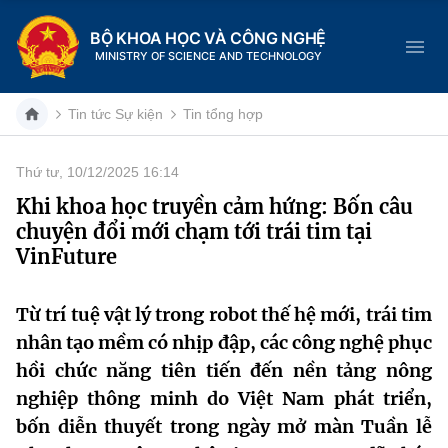
BỘ KHOA HỌC VÀ CÔNG NGHỆ
MINISTRY OF SCIENCE AND TECHNOLOGY
Tin tức Sự kiện
Tin tổng hợp
Thứ tư, 10/12/2025 16:14
Danh mục
Khi khoa học truyền cảm hứng: Bốn câu
chuyện đổi mới chạm tới trái tim tại
Trang chủ
VinFuture
Giới thiệu
Từ trí tuệ vật lý trong robot thế hệ mới, trái tim
Chức năng nhiệm vụ
Tin tức sự kiện
nhân tạo mềm có nhịp đập, các công nghệ phục
hồi chức năng tiên tiến đến nền tảng nông
Dịch vụ công
Cơ cấu tổ chức
Khoa học và Công nghệ
nghiệp thông minh do Việt Nam phát triển,
Hệ thống văn bản
bốn diễn thuyết trong ngày mở màn Tuần lễ
Lịch sử phát triển
Đổi mới sáng tạo