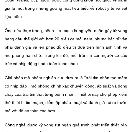
South Wales, Úc), người được cộng đồng khoa học quốc tế đánh
giá là một trong những gương mặt tiêu biểu về robot y tế và vật
liệu mềm.
Ông nêu thực trạng, bệnh tim mạch là nguyên nhân gây tử vong
hàng đầu thế giới với hơn 20 triệu ca mỗi năm, nhưng bác sĩ vẫn
phải đánh giá và lên phác đồ điều trị dựa trên hình ảnh tĩnh và
mô phỏng hạn chế. Trong khi đó, mỗi trái tim con người có cấu
trúc và nhịp động hoàn toàn khác nhau.
Giải pháp mà nhóm nghiên cứu đưa ra là "trái tim nhân tạo mềm
có nhịp đập", mô phỏng chính xác chuyển động, áp suất và dòng
chảy của trái tim thật từng bệnh nhân. Thiết bị này cho phép kiểm
thử thiết bị tim mạch, diễn tập phẫu thuật và đánh giá rủi ro trước
mổ với độ an toàn cao hơn.
Công nghệ được kỳ vọng rút ngắn quá trình phát triển thiết bị y