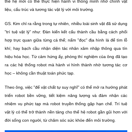
thế hệ mới có thể thực hiện hành vi thông minh nhờ chính vật
(Ghi rõ nguồn "https://mst.gov.vn" khi phát hành lại thông tin từ
website này)
liệu, cấu trúc và tương tác vật lý với môi trường.
GS. Kim chỉ ra rằng trong tự nhiên, nhiều loài sinh vật đã sử dụng
"trí tuệ vật lý" như: Đàn kiến kết cấu thành cầu bằng cách phối
hợp trực quan giữa từng cá thể; nấm "đọc" địa hình lá để tìm lỗ
khí; hay bạch cầu nhận diện tác nhân xâm nhập thông qua tín
hiệu hóa học. Từ cảm hứng ấy, phòng thí nghiệm của ông đã tạo
ra các hệ thống robot mà hành vi hình thành nhờ tương tác cơ
học – không cần thuật toán phức tạp.
Theo ông, việc "để vật chất tự suy nghĩ" có thể mở ra hướng phát
triển robot bền vững, tiết kiệm năng lượng và đảm nhận các
nhiệm vụ phức tạp mà robot truyền thống gặp hạn chế. Trí tuệ
vật lý có thể trở thành nền tảng cho thế hệ robot gần gũi hơn với
đời sống con người, từ chăm sóc sức khỏe đến môi trường.