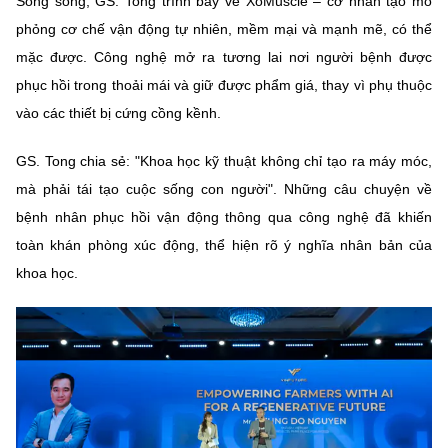
Song song, GS. Tong trình bày về XoMuscle – cơ nhân tạo mô
phỏng cơ chế vận động tự nhiên, mềm mại và mạnh mẽ, có thể
mặc được. Công nghệ mở ra tương lai nơi người bệnh được
phục hồi trong thoải mái và giữ được phẩm giá, thay vì phụ thuộc
vào các thiết bị cứng cồng kềnh.
GS. Tong chia sẻ: "Khoa học kỹ thuật không chỉ tạo ra máy móc,
mà phải tái tạo cuộc sống con người". Những câu chuyện về
bệnh nhân phục hồi vận động thông qua công nghệ đã khiến
toàn khán phòng xúc động, thể hiện rõ ý nghĩa nhân bản của
khoa học.