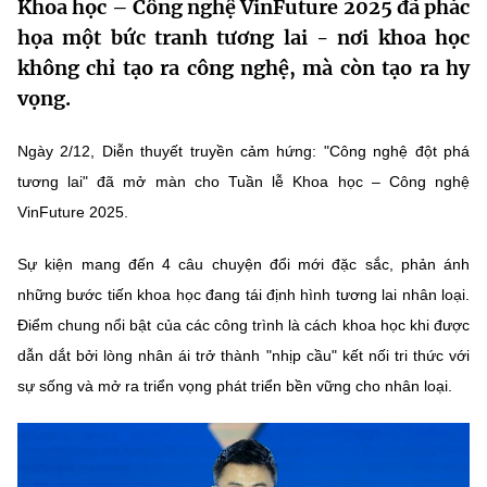
Khoa học – Công nghệ VinFuture 2025 đã phác
MST IOFFICE
Văn bản QPPL
Sở Khoa học và Công nghệ
Chuyển đổi số
họa một bức tranh tương lai - nơi khoa học
không chỉ tạo ra công nghệ, mà còn tạo ra hy
THỐNG KÊ
Văn bản chỉ đạo điều hành
Bưu chính, Viễn thông
vọng.
Multimedia
Khoa học và Công nghệ
Lấy ý kiến người dân về dự thảo VBQPPL
Sở hữu trí tuệ
Ngày 2/12, Diễn thuyết truyền cảm hứng: "Công nghệ đột phá
THƯ ĐIỆN TỬ
Đổi mới sáng tạo
tương lai" đã mở màn cho Tuần lễ Khoa học – Công nghệ
Tiêu chuẩn, đo lường, chất lượng
VinFuture 2025.
Khác
Chuyển đổi số
Năng lượng nguyên tử
Videos
Sự kiện mang đến 4 câu chuyện đổi mới đặc sắc, phản ánh
Bưu chính, Viễn thông
những bước tiến khoa học đang tái định hình tương lai nhân loại.
Tin tổng hợp
Infographic
Điểm chung nổi bật của các công trình là cách khoa học khi được
Sở hữu trí tuệ
Tin địa phương
Ảnh
dẫn dắt bởi lòng nhân ái trở thành "nhịp cầu" kết nối tri thức với
sự sống và mở ra triển vọng phát triển bền vững cho nhân loại.
Tiêu chuẩn, đo lường, chất lượng
Voice
Năng lượng nguyên tử
Nhiệm vụ trọng tâm