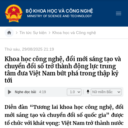
BỘ KHOA HỌC VÀ CÔNG NGHỆ
MINISTRY OF SCIENCE AND TECHNOLOGY
Tin tức Sự kiện
Khoa học và Công nghệ
Thứ sáu, 29/08/2025 21:19
Danh mục
Khoa học công nghệ, đổi mới sáng tạo và
chuyển đổi số trở thành động lực trung
Trang chủ
tâm đưa Việt Nam bứt phá trong thập kỷ
tới
Giới thiệu
Nghe đọc bài
4:19
Chức năng nhiệm vụ
Tin tức sự kiện
Diễn đàn “Tương lai khoa học công nghệ, đổi
Dịch vụ công
Cơ cấu tổ chức
Khoa học và Công nghệ
mới sáng tạo và chuyển đổi số quốc gia” được
Hệ thống văn bản
tổ chức với khát vọng: Việt Nam trở thành nước
Lịch sử phát triển
Đổi mới sáng tạo