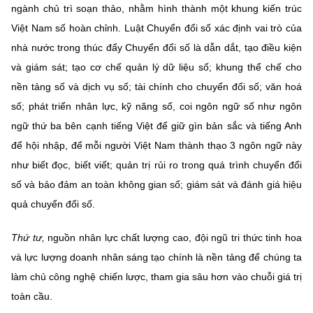
ngành chủ trì soạn thảo, nhằm hình thành một khung kiến trúc
Việt Nam số hoàn chỉnh. Luật Chuyển đổi số xác định vai trò của
nhà nước trong thúc đẩy Chuyển đổi số là dẫn dắt, tạo điều kiện
và giám sát; tạo cơ chế quản lý dữ liệu số; khung thể chế cho
nền tảng số và dịch vụ số; tài chính cho chuyển đổi số; văn hoá
số; phát triển nhân lực, kỹ năng số, coi ngôn ngữ số như ngôn
ngữ thứ ba bên cạnh tiếng Việt để giữ gìn bản sắc và tiếng Anh
để hội nhập, để mỗi người Việt Nam thành thạo 3 ngôn ngữ này
như biết đọc, biết viết; quản trị rủi ro trong quá trình chuyển đổi
số và bảo đảm an toàn không gian số; giám sát và đánh giá hiệu
quả chuyển đổi số.
Thứ tư,
nguồn nhân lực chất lượng cao, đội ngũ tri thức tinh hoa
và lực lượng doanh nhân sáng tạo chính là nền tảng để chúng ta
làm chủ công nghệ chiến lược, tham gia sâu hơn vào chuỗi giá trị
toàn cầu.