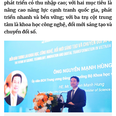
phát triển có thu nhập cao; với hai mục tiêu là
MST IOFFICE
Văn bản QPPL
Sở Khoa học và Công nghệ
Chuyển đổi số
nâng cao năng lực cạnh tranh quốc gia, phát
triển nhanh và bền vững; với ba trụ cột trung
THỐNG KÊ
Văn bản chỉ đạo điều hành
Bưu chính, Viễn thông
tâm là khoa học công nghệ, đổi mới sáng tạo và
Multimedia
Khoa học và Công nghệ
chuyển đổi số.
Lấy ý kiến người dân về dự thảo VBQPPL
Sở hữu trí tuệ
THƯ ĐIỆN TỬ
Đổi mới sáng tạo
Tiêu chuẩn, đo lường, chất lượng
Khác
Chuyển đổi số
Năng lượng nguyên tử
Videos
Bưu chính, Viễn thông
Tin tổng hợp
Infographic
Sở hữu trí tuệ
Tin địa phương
Ảnh
Tiêu chuẩn, đo lường, chất lượng
Voice
Năng lượng nguyên tử
Nhiệm vụ trọng tâm