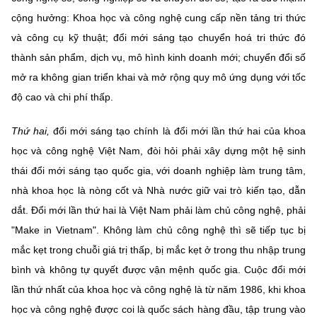
(Ghi rõ nguồn "https://mst.gov.vn" khi phát hành lại thông tin từ
cộng hưởng: Khoa học và công nghệ cung cấp nền tảng tri thức
website này)
và công cụ kỹ thuật; đổi mới sáng tạo chuyển hoá tri thức đó
thành sản phẩm, dịch vụ, mô hình kinh doanh mới; chuyển đổi số
mở ra không gian triển khai và mở rộng quy mô ứng dụng với tốc
độ cao và chi phí thấp.
Thứ hai,
đổi mới sáng tạo chính là đổi mới lần thứ hai của khoa
học và công nghệ Việt Nam, đòi hỏi phải xây dựng một hệ sinh
thái đổi mới sáng tạo quốc gia, với doanh nghiệp làm trung tâm,
nhà khoa học là nòng cốt và Nhà nước giữ vai trò kiến tạo, dẫn
dắt. Đổi mới lần thứ hai là Việt Nam phải làm chủ công nghệ, phải
"Make in Vietnam". Không làm chủ công nghệ thì sẽ tiếp tục bị
mắc kẹt trong chuỗi giá trị thấp, bị mắc kẹt ở trong thu nhập trung
bình và không tự quyết được vận mệnh quốc gia. Cuộc đổi mới
lần thứ nhất của khoa học và công nghệ là từ năm 1986, khi khoa
học và công nghệ được coi là quốc sách hàng đầu, tập trung vào