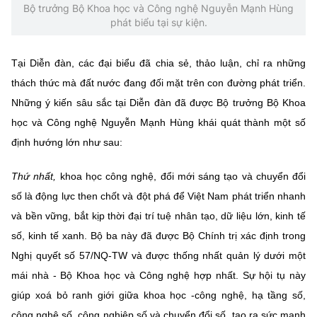
Chọn ngôn ngữ
Bộ trưởng Bộ Khoa học và Công nghệ Nguyễn Mạnh Hùng
phát biểu tại sự kiện.
Vietnamese
English
Tại Diễn đàn, các đại biểu đã chia sẻ, thảo luận, chỉ ra những
thách thức mà đất nước đang đối mặt trên con đường phát triển.
Những ý kiến sâu sắc tại Diễn đàn đã được Bộ trưởng Bộ Khoa
BỘ KHOA HỌC VÀ CÔNG NGHỆ
MINISTRY OF SCIENCE AND TECHNOLOGY
học và Công nghệ Nguyễn Mạnh Hùng khái quát thành một số
định hướng lớn như sau:
Điều khoản sử dụng
Theo dõi MST:
Góp ý
Thứ nhất,
khoa học công nghệ, đổi mới sáng tạo và chuyển đổi
Cơ quan chủ quản: Bộ Khoa học và Công nghệ (MST)
số là động lực then chốt và đột phá để Việt Nam phát triển nhanh
Chịu trách nhiệm nội dung: Nguyễn Thị Hải Hằng
và bền vững, bắt kịp thời đại trí tuệ nhân tạo, dữ liệu lớn, kinh tế
Giám đốc Trung tâm Truyền thông Khoa học và Công nghệ.
số, kinh tế xanh. Bộ ba này đã được Bộ Chính trị xác định trong
Liên hệ
Nghị quyết số 57/NQ-TW và được thống nhất quản lý dưới một
Địa chỉ: Ban Biên tập Cổng TTĐT - 18 Nguyễn Du, TP. Hà Nội
Điện thoại: 024 3936 9506
mái nhà - Bộ Khoa học và Công nghệ hợp nhất. Sự hội tụ này
Email:
stc@mst.gov.vn
giúp xoá bỏ ranh giới giữa khoa học -công nghệ, hạ tầng số,
©2026 Bản quyền thuộc Bộ Khoa Học và Công Nghệ
công nghệ số, công nghiệp số và chuyển đổi số, tạo ra sức mạnh