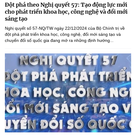
Chọn ngôn ngữ
Đột phá theo Nghị quyết 57: Tạo động lực mới
cho phát triển khoa học, công nghệ và đổi mới
Vietnamese
English
sáng tạo
Nghị quyết số 57-NQ/TW ngày 22/12/2024 của Bộ Chính trị về
đột phá phát triển khoa học, công nghệ, đổi mới sáng tạo và
chuyển đổi số quốc gia đang mở ra những định hướng...
BỘ KHOA HỌC VÀ CÔNG NGHỆ
MINISTRY OF SCIENCE AND TECHNOLOGY
Điều khoản sử dụng
Theo dõi MST:
Góp ý
Cơ quan chủ quản: Bộ Khoa học và Công nghệ (MST)
Chịu trách nhiệm nội dung: Nguyễn Thị Hải Hằng
Giám đốc Trung tâm Truyền thông Khoa học và Công nghệ.
Liên hệ
Địa chỉ: Ban Biên tập Cổng TTĐT - 18 Nguyễn Du, TP. Hà Nội
Điện thoại: 024 3936 9506
Email:
stc@mst.gov.vn
©2026 Bản quyền thuộc Bộ Khoa Học và Công Nghệ