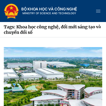
BỘ KHOA HỌC VÀ CÔNG NGHỆ
MINISTRY OF SCIENCE AND TECHNOLOGY
Tags: Khoa học công nghệ, đổi mới sáng tạo và
chuyển đổi số
Danh mục
Trang chủ
Giới thiệu
Chức năng nhiệm vụ
Tin tức sự kiện
Dịch vụ công
Cơ cấu tổ chức
Khoa học và Công nghệ
Hệ thống văn bản
Lịch sử phát triển
Đổi mới sáng tạo