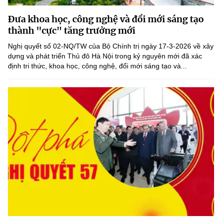
MST IOFFICE
Văn bản QPPL
Sở Khoa học và Công nghệ
Chuyển đổi số
Đưa khoa học, công nghệ và đổi mới sáng tạo
thành "cực" tăng trưởng mới
THỐNG KÊ
Văn bản chỉ đạo điều hành
Bưu chính, Viễn thông
Nghị quyết số 02-NQ/TW của Bộ Chính trị ngày 17-3-2026 về xây
Multimedia
dựng và phát triển Thủ đô Hà Nội trong kỷ nguyên mới đã xác
Khoa học và Công nghệ
Lấy ý kiến người dân về dự thảo VBQPPL
Sở hữu trí tuệ
định tri thức, khoa học, công nghệ, đổi mới sáng tạo và...
THƯ ĐIỆN TỬ
Đổi mới sáng tạo
Tiêu chuẩn, đo lường, chất lượng
Khác
Chuyển đổi số
Năng lượng nguyên tử
Videos
Bưu chính, Viễn thông
Tin tổng hợp
Infographic
Sở hữu trí tuệ
Tin địa phương
Ảnh
Tiêu chuẩn, đo lường, chất lượng
Voice
Năng lượng nguyên tử
Nhiệm vụ trọng tâm