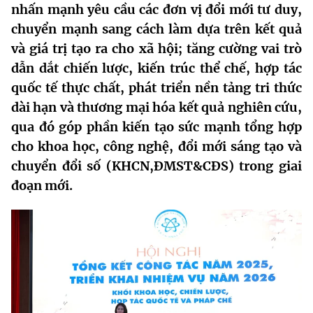
nhấn mạnh yêu cầu các đơn vị đổi mới tư duy,
MST IOFFICE
Văn bản QPPL
Sở Khoa học và Công nghệ
Chuyển đổi số
chuyển mạnh sang cách làm dựa trên kết quả
và giá trị tạo ra cho xã hội; tăng cường vai trò
THỐNG KÊ
Văn bản chỉ đạo điều hành
Bưu chính, Viễn thông
dẫn dắt chiến lược, kiến trúc thể chế, hợp tác
Multimedia
Khoa học và Công nghệ
Lấy ý kiến người dân về dự thảo VBQPPL
quốc tế thực chất, phát triển nền tảng tri thức
Sở hữu trí tuệ
dài hạn và thương mại hóa kết quả nghiên cứu,
THƯ ĐIỆN TỬ
Đổi mới sáng tạo
Tiêu chuẩn, đo lường, chất lượng
qua đó góp phần kiến tạo sức mạnh tổng hợp
Khác
cho khoa học, công nghệ, đổi mới sáng tạo và
Chuyển đổi số
Năng lượng nguyên tử
chuyển đổi số (KHCN,ĐMST&CĐS) trong giai
Videos
đoạn mới.
Bưu chính, Viễn thông
Tin tổng hợp
Infographic
Sở hữu trí tuệ
Tin địa phương
Ảnh
Tiêu chuẩn, đo lường, chất lượng
Voice
Năng lượng nguyên tử
Nhiệm vụ trọng tâm