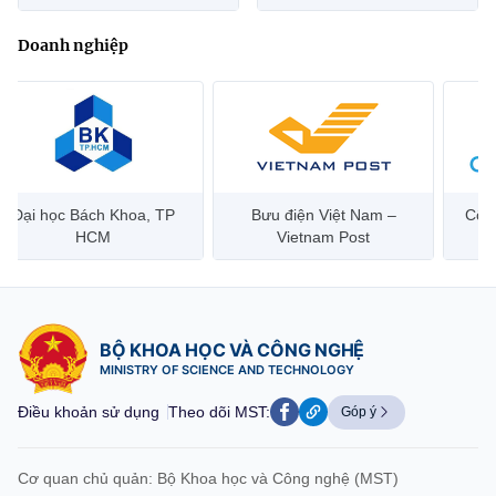
Doanh nghiệp
Đại học Bách Khoa, TP
Bưu điện Việt Nam –
Công
HCM
Vietnam Post
BỘ KHOA HỌC VÀ CÔNG NGHỆ
MINISTRY OF SCIENCE AND TECHNOLOGY
Điều khoản sử dụng
Theo dõi MST:
Góp ý
Cơ quan chủ quản: Bộ Khoa học và Công nghệ (MST)