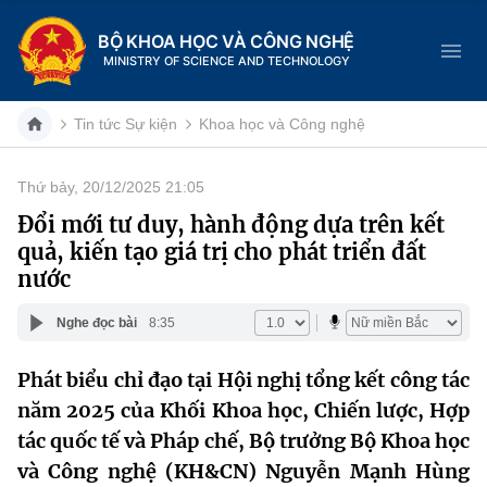
BỘ KHOA HỌC VÀ CÔNG NGHỆ
MINISTRY OF SCIENCE AND TECHNOLOGY
Tin tức Sự kiện
Khoa học và Công nghệ
Thứ bảy, 20/12/2025 21:05
Danh mục
Đổi mới tư duy, hành động dựa trên kết
quả, kiến tạo giá trị cho phát triển đất
Trang chủ
nước
Giới thiệu
Nghe đọc bài
8:35
Chức năng nhiệm vụ
Tin tức sự kiện
Phát biểu chỉ đạo tại Hội nghị tổng kết công tác
năm 2025 của Khối Khoa học, Chiến lược, Hợp
Dịch vụ công
Cơ cấu tổ chức
Khoa học và Công nghệ
tác quốc tế và Pháp chế, Bộ trưởng Bộ Khoa học
Hệ thống văn bản
Lịch sử phát triển
Đổi mới sáng tạo
và Công nghệ (KH&CN) Nguyễn Mạnh Hùng