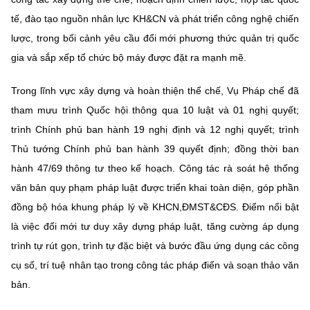
(Ghi rõ nguồn "https://mst.gov.vn" khi phát hành lại thông tin từ
website này)
tế, đào tạo nguồn nhân lực KH&CN và phát triển công nghệ chiến
lược, trong bối cảnh yêu cầu đổi mới phương thức quản trị quốc
gia và sắp xếp tổ chức bộ máy được đặt ra mạnh mẽ.
Trong lĩnh vực xây dựng và hoàn thiện thể chế, Vụ Pháp chế đã
tham mưu trình Quốc hội thông qua 10 luật và 01 nghị quyết;
trình Chính phủ ban hành 19 nghị định và 12 nghị quyết; trình
Thủ tướng Chính phủ ban hành 39 quyết định; đồng thời ban
hành 47/69 thông tư theo kế hoạch. Công tác rà soát hệ thống
văn bản quy phạm pháp luật được triển khai toàn diện, góp phần
đồng bộ hóa khung pháp lý về KHCN,ĐMST&CĐS. Điểm nổi bật
là việc đổi mới tư duy xây dựng pháp luật, tăng cường áp dụng
trình tự rút gọn, trình tự đặc biệt và bước đầu ứng dụng các công
cụ số, trí tuệ nhân tạo trong công tác pháp điển và soạn thảo văn
bản.