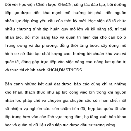
Đối với Học viện Chiến lược KH&CN, công tác đào tạo, bồi dưỡng
tiếp tục được triển khai mạnh mẽ, hướng tới phát triển nguồn
nhân lực đáp ứng yêu cầu của thời kỳ mới. Học viện đã tổ chức
nhiều chương trình tập huấn quy mô lớn về kỹ năng số, trí tuệ
nhân tạo, đổi mới sáng tạo và quản trị hiện đại cho cán bộ ở
Trung ương và địa phương; đồng thời từng bước xây dựng mô
hình cơ sở đào tạo chất lượng cao, hướng tới chuẩn khu vực và
quốc tế, đóng góp trực tiếp vào việc nâng cao năng lực quản trị
và thực thi chính sách KHCN,ĐMST&CĐS.
Bên cạnh những kết quả đạt được, báo cáo cũng chỉ ra những
khó khăn, thách thức như áp lực công việc lớn trong khi nguồn
nhân lực pháp chế và chuyên gia chuyên sâu còn hạn chế; một
số nhiệm vụ nghiên cứu còn chậm tiến độ; hợp tác quốc tế cần
tập trung hơn vào các lĩnh vực trọng tâm; hạ tầng xuất bản khoa
học và quản trị dữ liệu cần tiếp tục được đầu tư tương xứng.