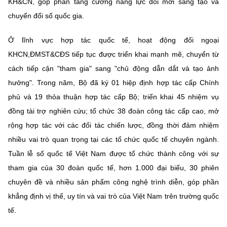
KH&CN, góp phần tăng cường năng lực đổi mới sáng tạo và
chuyển đổi số quốc gia.
Ở lĩnh vực hợp tác quốc tế, hoạt động đối ngoại
KHCN,ĐMST&CĐS tiếp tục được triển khai mạnh mẽ, chuyển từ
cách tiếp cận "tham gia" sang "chủ động dẫn dắt và tạo ảnh
hưởng". Trong năm, Bộ đã ký 01 hiệp định hợp tác cấp Chính
phủ và 19 thỏa thuận hợp tác cấp Bộ; triển khai 45 nhiệm vụ
đồng tài trợ nghiên cứu; tổ chức 38 đoàn công tác cấp cao, mở
rộng hợp tác với các đối tác chiến lược, đồng thời đảm nhiệm
nhiều vai trò quan trọng tại các tổ chức quốc tế chuyên ngành.
Tuần lễ số quốc tế Việt Nam được tổ chức thành công với sự
tham gia của 30 đoàn quốc tế, hơn 1.000 đại biểu, 30 phiên
chuyên đề và nhiều sản phẩm công nghệ trình diễn, góp phần
khẳng định vị thế, uy tín và vai trò của Việt Nam trên trường quốc
tế.