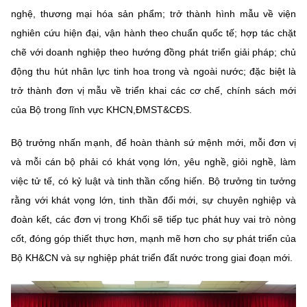
nghệ, thương mại hóa sản phẩm; trở thành hình mẫu về viện
nghiên cứu hiện đại, vận hành theo chuẩn quốc tế; hợp tác chặt
chẽ với doanh nghiệp theo hướng đồng phát triển giải pháp; chủ
động thu hút nhân lực tinh hoa trong và ngoài nước; đặc biệt là
trở thành đơn vị mẫu về triển khai các cơ chế, chính sách mới
của Bộ trong lĩnh vực KHCN,ĐMST&CĐS.
Bộ trưởng nhấn mạnh, để hoàn thành sứ mệnh mới, mỗi đơn vị
và mỗi cán bộ phải có khát vọng lớn, yêu nghề, giỏi nghề, làm
việc tử tế, có kỷ luật và tinh thần cống hiến. Bộ trưởng tin tưởng
rằng với khát vọng lớn, tinh thần đổi mới, sự chuyên nghiệp và
đoàn kết, các đơn vị trong Khối sẽ tiếp tục phát huy vai trò nòng
cốt, đóng góp thiết thực hơn, mạnh mẽ hơn cho sự phát triển của
Bộ KH&CN và sự nghiệp phát triển đất nước trong giai đoạn mới.