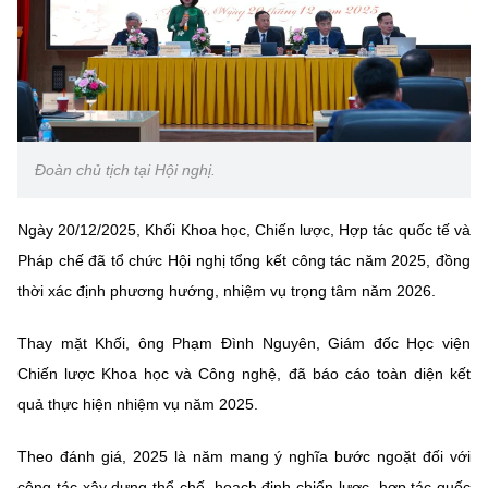
Chọn ngôn ngữ
Vietnamese
English
BỘ KHOA HỌC VÀ CÔNG NGHỆ
Đoàn chủ tịch tại Hội nghị.
MINISTRY OF SCIENCE AND TECHNOLOGY
Điều khoản sử dụng
Theo dõi MST:
Ngày 20/12/2025, Khối Khoa học, Chiến lược, Hợp tác quốc tế và
Góp ý
Pháp chế đã tổ chức Hội nghị tổng kết công tác năm 2025, đồng
thời xác định phương hướng, nhiệm vụ trọng tâm năm 2026.
Cơ quan chủ quản: Bộ Khoa học và Công nghệ (MST)
Chịu trách nhiệm nội dung: Nguyễn Thị Hải Hằng
Thay mặt Khối, ông Phạm Đình Nguyên, Giám đốc Học viện
Giám đốc Trung tâm Truyền thông Khoa học và Công nghệ.
Liên hệ
Chiến lược Khoa học và Công nghệ, đã báo cáo toàn diện kết
Địa chỉ: Ban Biên tập Cổng TTĐT - 18 Nguyễn Du, TP. Hà Nội
quả thực hiện nhiệm vụ năm 2025.
Điện thoại: 024 3936 9506
Email:
stc@mst.gov.vn
Theo đánh giá, 2025 là năm mang ý nghĩa bước ngoặt đối với
©2026 Bản quyền thuộc Bộ Khoa Học và Công Nghệ
công tác xây dựng thể chế, hoạch định chiến lược, hợp tác quốc