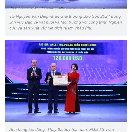
TS Nguyễn Văn Điệp nhận Giải thưởng Bảo Sơn 2024 trong
lĩnh vực Bảo vệ vật nuôi và Môi trường với công trình Nghiên
cứu và sản xuất vắc xin dịch tả lợn châu Phi.
Anh hùng lao động, Thầy thuốc nhân dân, PGS.TS Trần