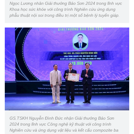
Ngọc Lương nhân Giải thưởng Bảo Sơn 2024 trong lĩnh vực
Khoa học sức khỏe với công trình Nghiên cứu ứng dụng
phẫu thuật nội soi trong điều trị một số bệnh lý tuyến giáp.
GS.TSKH Nguyễn Đình Đức nhận Giải thưởng Bảo Sơn
2024 trong lĩnh vực Công nghệ kỹ thuật với công trình
Nghiên cứu và ứng dụng vật liệu và kết cấu compozite ba