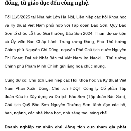
đồng, từ giáo dục đến công nghệ.
MST IOFFICE
Văn bản QPPL
Sở Khoa học và Công nghệ
Chuyển đổi số
Tối 11/5/2025 tại Nhà hát Lớn Hà Nội, Liên hiệp các hội Khoa học
THỐNG KÊ
Văn bản chỉ đạo điều hành
Bưu chính, Viễn thông
và Kỹ thuật Việt Nam phối hợp với Tập đoàn Bảo Sơn, Quỹ Bảo
Multimedia
Sơn tổ chức Lễ trao Giải thưởng Bảo Sơn 2024. Tham dự sự kiện
Khoa học và Công nghệ
Lấy ý kiến người dân về dự thảo VBQPPL
Sở hữu trí tuệ
có Ủy viên Ban Chấp hành Trung ương Đảng, Phó Thủ tướng
THƯ ĐIỆN TỬ
Đổi mới sáng tạo
Chính phủ Nguyễn Chí Dũng; nguyên Phó Chủ tịch nước Nguyễn
Tiêu chuẩn, đo lường, chất lượng
Thị Doan; Đại sứ Nhật Bản tại Việt Nam Ito Naoki… Thủ tướng
Khác
Chuyển đổi số
Năng lượng nguyên tử
Chính phủ Phạm Minh Chính gửi lẵng hoa chúc mừng.
Videos
Bưu chính, Viễn thông
Cùng dự có: Chủ tịch Liên hiệp các Hội Khoa học và Kỹ thuật Việt
Tin tổng hợp
Infographic
Nam Phan Xuân Dũng; Chủ tịch HĐQT Công ty Cổ phần Tập
Sở hữu trí tuệ
Tin địa phương
Ảnh
đoàn Đầu tư Xây dựng và Du lịch Bảo Sơn (Tập đoàn Bảo Sơn),
Chủ tịch Quỹ Bảo Sơn Nguyễn Trường Sơn; lãnh đạo các bộ,
Tiêu chuẩn, đo lường, chất lượng
Voice
ban, ngành, các nhà khoa học, nhà sáng tạo, sáng chế...
Năng lượng nguyên tử
Nhiệm vụ trọng tâm
Doanh nghiệp tư nhân chủ động tích cực tham gia phát