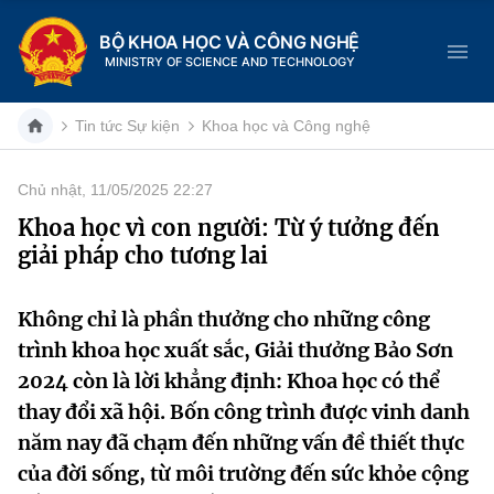
BỘ KHOA HỌC VÀ CÔNG NGHỆ
MINISTRY OF SCIENCE AND TECHNOLOGY
Tin tức Sự kiện
Khoa học và Công nghệ
Chủ nhật, 11/05/2025 22:27
Danh mục
Khoa học vì con người: Từ ý tưởng đến
giải pháp cho tương lai
Trang chủ
Giới thiệu
Không chỉ là phần thưởng cho những công
trình khoa học xuất sắc, Giải thưởng Bảo Sơn
Chức năng nhiệm vụ
Tin tức sự kiện
2024 còn là lời khẳng định: Khoa học có thể
thay đổi xã hội. Bốn công trình được vinh danh
Dịch vụ công
Cơ cấu tổ chức
Khoa học và Công nghệ
năm nay đã chạm đến những vấn đề thiết thực
Hệ thống văn bản
của đời sống, từ môi trường đến sức khỏe cộng
Lịch sử phát triển
Đổi mới sáng tạo