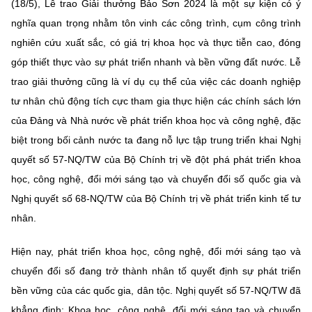
(Ghi rõ nguồn "https://mst.gov.vn" khi phát hành lại thông tin từ
(18/5), Lễ trao Giải thưởng Bảo Sơn 2024 là một sự kiện có ý
website này)
nghĩa quan trọng nhằm tôn vinh các công trình, cụm công trình
nghiên cứu xuất sắc, có giá trị khoa học và thực tiễn cao, đóng
góp thiết thực vào sự phát triển nhanh và bền vững đất nước. Lễ
trao giải thưởng cũng là ví dụ cụ thể của việc các doanh nghiệp
tư nhân chủ động tích cực tham gia thực hiện các chính sách lớn
của Đảng và Nhà nước về phát triển khoa học và công nghệ, đặc
biệt trong bối cảnh nước ta đang nỗ lực tập trung triển khai Nghị
quyết số 57-NQ/TW của Bộ Chính trị về đột phá phát triển khoa
học, công nghệ, đổi mới sáng tạo và chuyển đổi số quốc gia và
Nghị quyết số 68-NQ/TW của Bộ Chính trị về phát triển kinh tế tư
nhân.
Hiện nay, phát triển khoa học, công nghệ, đổi mới sáng tạo và
chuyển đổi số đang trở thành nhân tố quyết định sự phát triển
bền vững của các quốc gia, dân tộc. Nghị quyết số 57-NQ/TW đã
khẳng định: Khoa học, công nghệ, đổi mới sáng tạo và chuyển