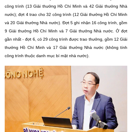
Chọn ngôn ngữ
công trình (13 Giải thưởng Hồ Chí Minh và 42 Giải thưởng Nhà
nước); đợt 4 trao cho 32 công trình (12 Giải thưởng Hồ Chí Minh
Vietnamese
English
và 20 Giải thưởng Nhà nước). Đợt 5 ghi nhận 16 công trình, gồm
9 Giải thưởng Hồ Chí Minh và 7 Giải thưởng Nhà nước. Ở đợt
gần nhất - đợt 6, có 29 công trình được trao thưởng, gồm 12 Giải
BỘ KHOA HỌC VÀ CÔNG NGHỆ
thưởng Hồ Chí Minh và 17 Giải thưởng Nhà nước (không tính
MINISTRY OF SCIENCE AND TECHNOLOGY
công trình thuộc danh mục bí mật nhà nước).
Điều khoản sử dụng
Theo dõi MST:
Góp ý
Cơ quan chủ quản: Bộ Khoa học và Công nghệ (MST)
Chịu trách nhiệm nội dung: Nguyễn Thị Hải Hằng
Giám đốc Trung tâm Truyền thông Khoa học và Công nghệ.
Liên hệ
Địa chỉ: Ban Biên tập Cổng TTĐT - 18 Nguyễn Du, TP. Hà Nội
Điện thoại: 024 3936 9506
Email:
stc@mst.gov.vn
©2026 Bản quyền thuộc Bộ Khoa Học và Công Nghệ