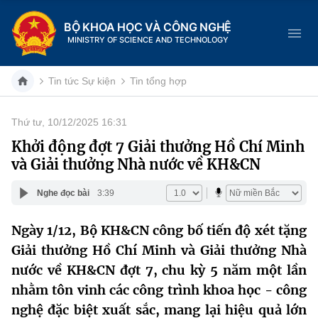
BỘ KHOA HỌC VÀ CÔNG NGHỆ
MINISTRY OF SCIENCE AND TECHNOLOGY
Tin tức Sự kiện
Tin tổng hợp
Thứ tư, 10/12/2025 16:31
Danh mục
Khởi động đợt 7 Giải thưởng Hồ Chí Minh
và Giải thưởng Nhà nước về KH&CN
Trang chủ
Nghe đọc bài
3:39
Giới thiệu
Ngày 1/12, Bộ KH&CN công bố tiến độ xét tặng
Chức năng nhiệm vụ
Tin tức sự kiện
Giải thưởng Hồ Chí Minh và Giải thưởng Nhà
Dịch vụ công
nước về KH&CN đợt 7, chu kỳ 5 năm một lần
Cơ cấu tổ chức
Khoa học và Công nghệ
nhằm tôn vinh các công trình khoa học - công
Hệ thống văn bản
Lịch sử phát triển
Đổi mới sáng tạo
nghệ đặc biệt xuất sắc, mang lại hiệu quả lớn