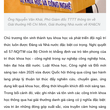
(Ghi rõ nguồn "https://mst.gov.vn" khi phát hành lại thông tin từ
website này)
Ông Nguyễn Văn Khải, Phó Giám đốc TTTT thông tin về
Giải thưởng Hồ Chí Minh, Giải thưởng Nhà nước về KH&CN
Chủ trương tôn vinh thành tựu khoa học và phát triển đội ngũ trí
thức luôn được Đảng và Nhà nước đặc biệt coi trọng. Nghị quyết
số 57-NQ/TW của Bộ Chính trị khẳng định vai trò tiên phong của
trí thức khoa học - công nghệ trong sự nghiệp công nghiệp hóa,
hiện đại hóa đất nước. Luật Khoa học, Công nghệ và Đổi mới
sáng tạo năm 2025 vừa được Quốc hội thông qua cũng tạo hành
lang pháp lý thuận lợi thúc đẩy nghiên cứu, chuyển giao, ứng
dụng kết quả khoa học, đồng thời khuyến khích đổi mới sáng tạo.
Trong bối cảnh đó, việc ghi nhận và tôn vinh các công trình khoa
học thông qua hai giải thưởng danh giá càng có ý nghĩa đặc biệt:
vừa tri ân những đóng góp xuất sắc, vừa truyền cảm hứng sáng