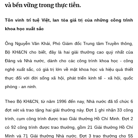
và bền vững trong thực tiễn.
MST IOFFICE
Văn bản QPPL
Sở Khoa học và Công nghệ
Chuyển đổi số
Tôn vinh trí tuệ Việt, lan tỏa giá trị của những công trình
THỐNG KÊ
Văn bản chỉ đạo điều hành
Bưu chính, Viễn thông
khoa học xuất sắc
Multimedia
Khoa học và Công nghệ
Lấy ý kiến người dân về dự thảo VBQPPL
Sở hữu trí tuệ
Ông Nguyễn Văn Khải, Phó Giám đốc Trung tâm Truyền thông,
THƯ ĐIỆN TỬ
Đổi mới sáng tạo
Bộ KH&CN cho biết, đây là hai giải thưởng cao quý nhất của
Tiêu chuẩn, đo lường, chất lượng
Đảng và Nhà nước, dành cho các công trình khoa học - công
Khác
Chuyển đổi số
nghệ xuất sắc, có giá trị lớn về mặt khoa học và hiệu quả thiết
Năng lượng nguyên tử
Videos
thực đối với đời sống xã hội, phát triển kinh tế - xã hội, quốc
Bưu chính, Viễn thông
Tin tổng hợp
phòng - an ninh.
Infographic
Sở hữu trí tuệ
Tin địa phương
Ảnh
Theo Bộ KH&CN, từ năm 1996 đến nay, Nhà nước đã tổ chức 6
đợt xét và trao tặng hai giải thưởng này. Đợt 1 ghi nhận 33 công
Tiêu chuẩn, đo lường, chất lượng
Voice
trình, cụm công trình được trao Giải thưởng Hồ Chí Minh. Đợt 2
Năng lượng nguyên tử
Nhiệm vụ trọng tâm
có 92 công trình được trao thưởng, gồm 21 Giải thưởng Hồ Chí
Minh và 71 Giải thưởng Nhà nước. Đợt 3 trao thưởng cho 55