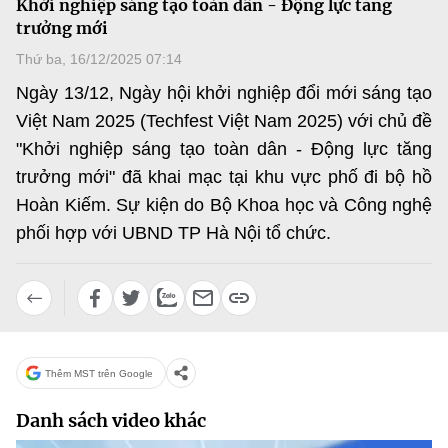
Khởi nghiệp sáng tạo toàn dân - Động lực tăng
MST IOFFICE
Văn bản QPPL
trưởng mới
Sở Khoa học và Công nghệ
Chuyển đổi số
Thứ ba, 16/12/2025 07:14
THỐNG KÊ
Văn bản chỉ đạo điều hành
Bưu chính, Viễn thông
Ngày 13/12, Ngày hội khởi nghiệp đổi mới sáng tạo
Multimedia
Khoa học và Công nghệ
Việt Nam 2025 (Techfest Việt Nam 2025) với chủ đề
Lấy ý kiến người dân về dự thảo VBQPPL
Sở hữu trí tuệ
"Khởi nghiệp sáng tạo toàn dân - Động lực tăng
THƯ ĐIỆN TỬ
Đổi mới sáng tạo
trưởng mới" đã khai mạc tại khu vực phố đi bộ hồ
Tiêu chuẩn, đo lường, chất lượng
Khác
Hoàn Kiếm. Sự kiện do Bộ Khoa học và Công nghệ
Chuyển đổi số
Năng lượng nguyên tử
phối hợp với UBND TP Hà Nội tổ chức.
Videos
Bưu chính, Viễn thông
Tin tổng hợp
Infographic
Sở hữu trí tuệ
Tin địa phương
Ảnh
Tiêu chuẩn, đo lường, chất lượng
Voice
Thêm MST trên Google
Năng lượng nguyên tử
Nhiệm vụ trọng tâm
Danh sách video khác