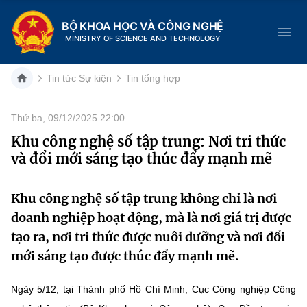
BỘ KHOA HỌC VÀ CÔNG NGHỆ
MINISTRY OF SCIENCE AND TECHNOLOGY
Tin tức Sự kiện
Tin tổng hợp
Thứ ba, 09/12/2025 22:00
Danh mục
Khu công nghệ số tập trung: Nơi tri thức
và đổi mới sáng tạo thúc đẩy mạnh mẽ
Trang chủ
Giới thiệu
Khu công nghệ số tập trung không chỉ là nơi
doanh nghiệp hoạt động, mà là nơi giá trị được
Chức năng nhiệm vụ
Tin tức sự kiện
tạo ra, nơi tri thức được nuôi dưỡng và nơi đổi
mới sáng tạo được thúc đẩy mạnh mẽ.
Dịch vụ công
Cơ cấu tổ chức
Khoa học và Công nghệ
Ngày 5/12, tại Thành phố Hồ Chí Minh, Cục Công nghiệp Công
Hệ thống văn bản
Lịch sử phát triển
Đổi mới sáng tạo