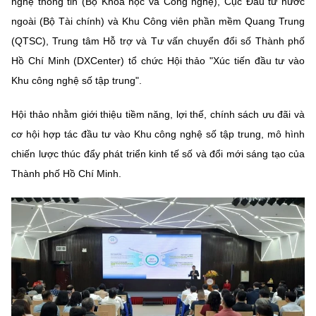
nghệ thông tin (Bộ Khoa học và Công nghệ), Cục Đầu tư nước
MST IOFFICE
Văn bản QPPL
Sở Khoa học và Công nghệ
Chuyển đổi số
ngoài (Bộ Tài chính) và Khu Công viên phần mềm Quang Trung
(QTSC), Trung tâm Hỗ trợ và Tư vấn chuyển đổi số Thành phố
THỐNG KÊ
Văn bản chỉ đạo điều hành
Bưu chính, Viễn thông
Hồ Chí Minh (DXCenter) tổ chức Hội thảo "Xúc tiến đầu tư vào
Multimedia
Khu công nghệ số tập trung".
Khoa học và Công nghệ
Lấy ý kiến người dân về dự thảo VBQPPL
Sở hữu trí tuệ
THƯ ĐIỆN TỬ
Hội thảo nhằm giới thiệu tiềm năng, lợi thế, chính sách ưu đãi và
Đổi mới sáng tạo
Tiêu chuẩn, đo lường, chất lượng
cơ hội hợp tác đầu tư vào Khu công nghệ số tập trung, mô hình
Khác
Chuyển đổi số
chiến lược thúc đẩy phát triển kinh tế số và đổi mới sáng tạo của
Năng lượng nguyên tử
Videos
Thành phố Hồ Chí Minh.
Bưu chính, Viễn thông
Tin tổng hợp
Infographic
Sở hữu trí tuệ
Tin địa phương
Ảnh
Tiêu chuẩn, đo lường, chất lượng
Voice
Năng lượng nguyên tử
Nhiệm vụ trọng tâm