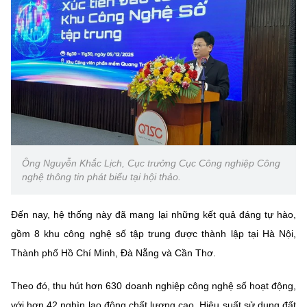
(Ghi rõ nguồn "https://mst.gov.vn" khi phát hành lại thông tin từ
website này)
Ông Nguyễn Khắc Lịch, Cục trưởng Cục Công nghiệp Công
nghệ thông tin phát biểu tại hội thảo.
Đến nay, hệ thống này đã mang lại những kết quả đáng tự hào,
gồm 8 khu công nghệ số tập trung được thành lập tại Hà Nội,
Thành phố Hồ Chí Minh, Đà Nẵng và Cần Thơ.
Theo đó, thu hút hơn 630 doanh nghiệp công nghệ số hoạt động,
với hơn 42 nghìn lao động chất lượng cao. Hiệu suất sử dụng đất