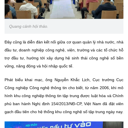
Chọn ngôn ngữ
Vietnamese
English
Quang cảnh hội thảo.
Đây cũng là diễn đàn kết nối giữa cơ quan quản lý nhà nước, nhà
BỘ KHOA HỌC VÀ CÔNG NGHỆ
MINISTRY OF SCIENCE AND TECHNOLOGY
đầu tư, doanh nghiệp công nghệ, viện, trường và các tổ chức hỗ
trợ đầu tư, hướng tới xây dựng hệ sinh thái công nghệ số bền
Điều khoản sử dụng
Theo dõi MST:
Góp ý
vững, năng động và hội nhập quốc tế.
Cơ quan chủ quản: Bộ Khoa học và Công nghệ (MST)
Phát biểu khai mạc, ông Nguyễn Khắc Lịch, Cục trưởng Cục
Chịu trách nhiệm nội dung: Nguyễn Thị Hải Hằng
Công nghiệp Công nghệ thông tin cho biết, từ năm 2006, khi mô
Giám đốc Trung tâm Truyền thông Khoa học và Công nghệ.
hình khu công nghiệp thông tin tập trung được luật hóa và Chính
Liên hệ
phủ ban hành Nghị định 154/2013/NĐ-CP, Việt Nam đã đặt viên
Địa chỉ: Ban Biên tập Cổng TTĐT - 18 Nguyễn Du, TP. Hà Nội
Điện thoại: 024 3936 9506
gạch đầu tiên cho hệ thống khu công nghệ số tập trung ngày nay.
Email:
stc@mst.gov.vn
©2026 Bản quyền thuộc Bộ Khoa Học và Công Nghệ