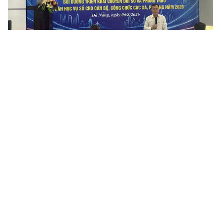
Đà Nẵng tập huấn chuyển đổi số và Bình dân học vụ số cho
cán bộ cấp xã, phường
Ngày 06/8/2026, Sở Khoa học và Công nghệ thành phố Đà Nẵng
tổ chức Hội nghị tập huấn, bồi dưỡng triển khai chuyển đổi số và
Phong trào Bình dân học vụ số cho cán bộ, công chức các...