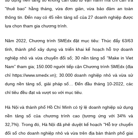
sử dụng nền tảng số không cần đầu tư vận hành mà chỉ cần trả
"thuê bao" hằng tháng, vừa đơn giản, vừa bảo đảm an toàn
thông tin. Đến nay có 45 nền tảng số của 27 doanh nghiệp được
lựa chọn tham gia chương trình.
Năm 2022, Chương trình SMEdx đặt mục tiêu: Thúc đẩy 63/63
tỉnh, thành phố xây dựng và triển khai kế hoạch hỗ trợ doanh
nghiệp nhỏ và vừa chuyển đổi số; 30 nền tảng số “Make in Viet
Nam” tham gia; 150.000 người tiếp cận Chương trình SMEdx (địa
chỉ https://www.smedx.vn); 30.000 doanh nghiệp nhỏ và vừa sử
dụng nền tảng số, giải pháp số… Đến đầu tháng 10-2022, các
chỉ tiêu đều đạt và vượt so với mục tiêu.
Hà Nội và thành phố Hồ Chí Minh có tỷ lệ doanh nghiệp sử dụng
nền tảng số của chương trình cao (tương ứng với 34% và
32,7%). Trong đó, Hà Nội đã phê duyệt kế hoạch "Hỗ trợ chuyển
đổi số cho doanh nghiệp nhỏ và vừa trên địa bàn thành phố giai