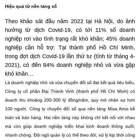
Chọn ngôn ngữ
Hiệu quả từ nền tảng số
Vietnamese
English
Theo khảo sát đầu năm 2022 tại Hà Nội, do ảnh
hưởng từ dịch Covid-19, có tới 11% số doanh
nghiệp rơi vào tình trạng rất khó khăn; 45% doanh
nghiệp cần hỗ trợ. Tại thành phố Hồ Chí Minh,
BỘ KHOA HỌC VÀ CÔNG NGHỆ
MINISTRY OF SCIENCE AND TECHNOLOGY
trong đợt dịch Covid-19 lần thứ tư (tính từ tháng 4-
2021), có đến 84% doanh nghiệp nhỏ và vừa gặp
Điều khoản sử dụng
Theo dõi MST:
Góp ý
khó khăn…
Là doanh nghiệp nhỏ và vừa chuyển đổi số đạt kết quả tiêu biểu,
Cơ quan chủ quản: Bộ Khoa học và Công nghệ (MST)
Công ty cổ phần Đại Thành Vinh (thành phố Hồ Chí Minh) có
Chịu trách nhiệm nội dung: Nguyễn Thị Hải Hằng
Giám đốc Trung tâm Truyền thông Khoa học và Công nghệ.
doanh thu khoảng 200-300 tỷ đồng/năm, quy mô nhân sự hơn
Liên hệ
100 người. Công ty chuyển đổi số qua nền tảng Misa Amis kế
Địa chỉ: Ban Biên tập Cổng TTĐT - 18 Nguyễn Du, TP. Hà Nội
toán và bán hàng. Hai nền tảng này không chỉ kết nối với nhau
Điện thoại: 024 3936 9506
mà còn giúp doanh nghiệp triển khai kinh doanh thông suốt,
Email:
stc@mst.gov.vn
©2026 Bản quyền thuộc Bộ Khoa Học và Công Nghệ
nhanh chóng. Đội ngũ quản lý có thể theo dõi, xử lý kịp thời công