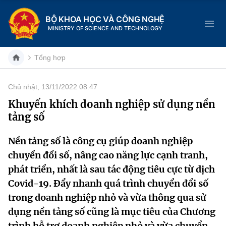
BỘ KHOA HỌC VÀ CÔNG NGHỆ
MINISTRY OF SCIENCE AND TECHNOLOGY
Tổng hợp
Chủ nhật, 13/11/2022 08:47
Danh mục
Khuyến khích doanh nghiệp sử dụng nền
tảng số
Trang chủ
Nền tảng số là công cụ giúp doanh nghiệp
Giới thiệu
chuyển đổi số, nâng cao năng lực cạnh tranh,
Chức năng nhiệm vụ
Tin tức sự kiện
phát triển, nhất là sau tác động tiêu cực từ dịch
Covid-19. Đẩy nhanh quá trình chuyển đổi số
Dịch vụ công
Cơ cấu tổ chức
Khoa học và Công nghệ
trong doanh nghiệp nhỏ và vừa thông qua sử
dụng nền tảng số cũng là mục tiêu của Chương
Hệ thống văn bản
Lịch sử phát triển
Đổi mới sáng tạo
trình hỗ trợ doanh nghiệp nhỏ và vừa chuyển