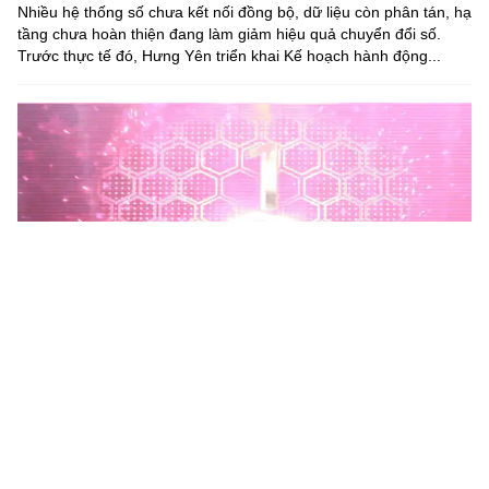
Nhiều hệ thống số chưa kết nối đồng bộ, dữ liệu còn phân tán, hạ
tầng chưa hoàn thiện đang làm giảm hiệu quả chuyển đổi số.
Trước thực tế đó, Hưng Yên triển khai Kế hoạch hành động...
Phú Thọ phát động Chiến dịch 90 ngày xây dựng, hoàn
thiện Kho dữ liệu tỉnh Phú Thọ
Chiến dịch 90 ngày xây dựng, hoàn thiện Kho dữ liệu tỉnh Phú