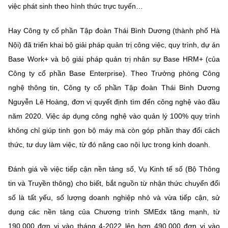
(Ghi rõ nguồn "https://mst.gov.vn" khi phát hành lại thông tin từ
việc phát sinh theo hình thức trực tuyến…
website này)
Hay Công ty cổ phần Tập đoàn Thái Bình Dương (thành phố Hà
Nội) đã triển khai bộ giải pháp quản trị công việc, quy trình, dự án
Base Work+ và bộ giải pháp quản trị nhân sự Base HRM+ (của
Công ty cổ phần Base Enterprise). Theo Trưởng phòng Công
nghệ thông tin, Công ty cổ phần Tập đoàn Thái Bình Dương
Nguyễn Lê Hoàng, đơn vị quyết định tìm đến công nghệ vào đầu
năm 2020. Việc áp dụng công nghệ vào quản lý 100% quy trình
không chỉ giúp tinh gọn bộ máy mà còn góp phần thay đổi cách
thức, tư duy làm việc, từ đó nâng cao nội lực trong kinh doanh.
Đánh giá về việc tiếp cận nền tảng số, Vụ Kinh tế số (Bộ Thông
tin và Truyền thông) cho biết, bắt nguồn từ nhận thức chuyển đổi
số là tất yếu, số lượng doanh nghiệp nhỏ và vừa tiếp cận, sử
dụng các nền tảng của Chương trình SMEdx tăng mạnh, từ
190.000 đơn vị vào tháng 4-2022 lên hơn 490.000 đơn vị vào