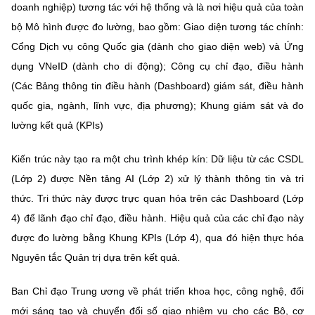
doanh nghiệp) tương tác với hệ thống và là nơi hiệu quả của toàn
bộ Mô hình được đo lường, bao gồm: Giao diện tương tác chính:
Cổng Dịch vụ công Quốc gia (dành cho giao diện web) và Ứng
dụng VNeID (dành cho di động); Công cụ chỉ đạo, điều hành
(Các Bảng thông tin điều hành (Dashboard) giám sát, điều hành
quốc gia, ngành, lĩnh vực, địa phương); Khung giám sát và đo
lường kết quả (KPIs)
Kiến trúc này tạo ra một chu trình khép kín: Dữ liệu từ các CSDL
(Lớp 2) được Nền tảng AI (Lớp 2) xử lý thành thông tin và tri
thức. Tri thức này được trực quan hóa trên các Dashboard (Lớp
4) để lãnh đạo chỉ đạo, điều hành. Hiệu quả của các chỉ đạo này
được đo lường bằng Khung KPIs (Lớp 4), qua đó hiện thực hóa
Nguyên tắc Quản trị dựa trên kết quả.
Ban Chỉ đạo Trung ương về phát triển khoa học, công nghệ, đổi
mới sáng tạo và chuyển đổi số giao nhiệm vụ cho các Bộ, cơ