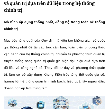
và quản trị dựa trên dữ liệu trong hệ thống
MST IOFFICE
Văn bản QPPL
Sở Khoa học và Công nghệ
Chuyển đổi số
chính trị.
THỐNG KÊ
Văn bản chỉ đạo điều hành
Bưu chính, Viễn thông
Mô hình áp dụng thống nhất, đồng bộ trong toàn hệ thống
Multimedia
Khoa học và Công nghệ
chính trị
Lấy ý kiến người dân về dự thảo VBQPPL
Sở hữu trí tuệ
THƯ ĐIỆN TỬ
Đổi mới sáng tạo
Mục tiêu tổng quát của Quy định là kiến tạo không gian số quốc
Tiêu chuẩn, đo lường, chất lượng
gia thống nhất để tái cấu trúc căn bản, toàn diện phương thức
Khác
Chuyển đổi số
vận hành của hệ thống chính trị, chuyển từ phương thức quản trị
Năng lượng nguyên tử
Videos
truyền thống sang quản trị quốc gia hiện đại, hiệu quả dựa trên
Bưu chính, Viễn thông
Tin tổng hợp
dữ liệu và công nghệ số. Thay đổi tư duy và phương thức quản
Infographic
trị, làm cơ sở xây dựng Khung Kiến trúc tổng thể quốc gia số,
Sở hữu trí tuệ
Tin địa phương
Ảnh
hướng tới hệ thống quản trị minh bạch, hiệu quả, lấy người dân,
Tiêu chuẩn, đo lường, chất lượng
doanh nghiệp làm trung tâm.
Voice
Năng lượng nguyên tử
Nhiệm vụ trọng tâm