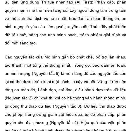
ưu tiên ứng dụng Trí tuệ nhân tạo (AI First); Phân cấp, phân
quyền mạnh mẽ trên nền tảng số; Lấy người dùng làm trung tâm
với hệ sinh thái dịch vụ hợp nhất; Bảo đảm an toàn thông tin, an
ninh mạng là yêu cầu tiên quyết, xuyên suốt; Thúc đẩy phát triển
dữ liệu mở, nâng cao tính minh bạch, trách nhiệm giải trình và
đổi mới sáng tạo.
Các nguyên tắc của Mô hình gắn bó chặt chẽ, bổ trợ lẫn nhau,
tạo thành một tổng thể thống nhất. Trong đó, bảo đảm an toàn,
an ninh mạng (Nguyên tắc 6) là nền tảng để các nguyên tắc còn
lại có thể được triển khai một cách tin cậy và bền vững. Trên nền
tảng an toàn đó, Lãnh đạo, chỉ đạo, điều hành dựa trên dữ liệu
(Nguyên tắc 2) chỉ khả thi khi có hệ thống vận hành thông minh,
tự động thu thập dữ liệu (Nguyên tắc 3). Dữ liệu thu thập được
cho phép Trung ương giám sát hiệu quả, từ đó phân cấp, phân
quyền cho địa phương (Nguyên tắc 4). Hiệu quả của việc phân
quyền và toàn bộ mô hình được đo lường bằng kết quả thực chất