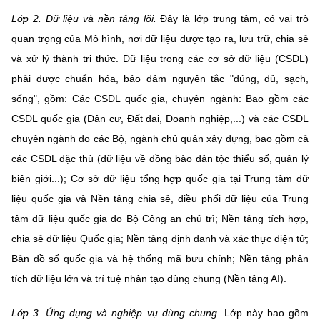
Lớp 2. Dữ liệu và nền tảng lõi.
Đây là lớp trung tâm, có vai trò
quan trọng của Mô hình, nơi dữ liệu được tạo ra, lưu trữ, chia sẻ
và xử lý thành tri thức. Dữ liệu trong các cơ sở dữ liệu (CSDL)
phải được chuẩn hóa, bảo đảm nguyên tắc "đúng, đủ, sạch,
sống", gồm: Các CSDL quốc gia, chuyên ngành: Bao gồm các
CSDL quốc gia (Dân cư, Đất đai, Doanh nghiệp,...) và các CSDL
chuyên ngành do các Bộ, ngành chủ quản xây dựng, bao gồm cả
các CSDL đặc thù (dữ liệu về đồng bào dân tộc thiểu số, quản lý
biên giới...); Cơ sở dữ liệu tổng hợp quốc gia tại Trung tâm dữ
liệu quốc gia và Nền tảng chia sẻ, điều phối dữ liệu của Trung
tâm dữ liệu quốc gia do Bộ Công an chủ trì; Nền tảng tích hợp,
chia sẻ dữ liệu Quốc gia; Nền tảng định danh và xác thực điện tử;
Bản đồ số quốc gia và hệ thống mã bưu chính; Nền tảng phân
tích dữ liệu lớn và trí tuệ nhân tạo dùng chung (Nền tảng AI).
Lớp 3. Ứng dụng và nghiệp vụ dùng chung
. Lớp này bao gồm