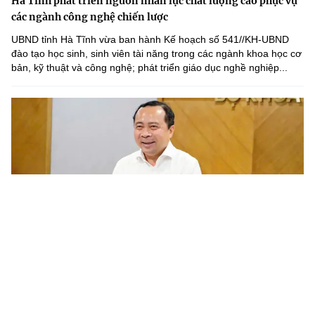
Hà Tĩnh phát triển nguồn nhân lực chất lượng cao phục vụ
các ngành công nghệ chiến lược
UBND tỉnh Hà Tĩnh vừa ban hành Kế hoạch số 541//KH-UBND
đào tạo học sinh, sinh viên tài năng trong các ngành khoa học cơ
bản, kỹ thuật và công nghệ; phát triển giáo dục nghề nghiệp...
Chương trình nghiên cứu khoa học cơ bản cần gắn với phát