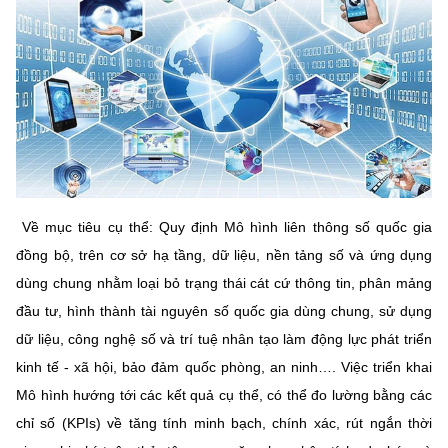
Chọn ngôn ngữ
Vietnamese
English
BỘ KHOA HỌC VÀ CÔNG NGHỆ
MINISTRY OF SCIENCE AND TECHNOLOGY
Điều khoản sử dụng
Theo dõi MST:
Góp ý
Về mục tiêu cụ thể: Quy định Mô hình liên thông số quốc gia
đồng bộ, trên cơ sở hạ tầng, dữ liệu, nền tảng số và ứng dụng
Cơ quan chủ quản: Bộ Khoa học và Công nghệ (MST)
dùng chung nhằm loại bỏ trạng thái cát cứ thông tin, phân mảng
Chịu trách nhiệm nội dung: Nguyễn Thị Hải Hằng
đầu tư, hình thành tài nguyên số quốc gia dùng chung, sử dụng
Giám đốc Trung tâm Truyền thông Khoa học và Công nghệ.
dữ liệu, công nghệ số và trí tuệ nhân tạo làm động lực phát triển
Liên hệ
Địa chỉ: Ban Biên tập Cổng TTĐT - 18 Nguyễn Du, TP. Hà Nội
kinh tế - xã hội, bảo đảm quốc phòng, an ninh…. Việc triển khai
Điện thoại: 024 3936 9506
Mô hình hướng tới các kết quả cụ thể, có thể đo lường bằng các
Email:
stc@mst.gov.vn
chỉ số (KPIs) về tăng tính minh bạch, chính xác, rút ngắn thời
©2026 Bản quyền thuộc Bộ Khoa Học và Công Nghệ