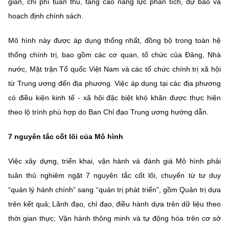
gian, chi phí tuân thủ, tâng cao năng lực phân tích, dự báo và
(Ghi rõ nguồn "https://mst.gov.vn" khi phát hành lại thông tin từ
website này)
hoạch định chính sách.
Mô hình này được áp dụng thống nhất, đồng bộ trong toàn hệ
thống chính trị, bao gồm các cơ quan, tổ chức của Đảng, Nhà
nước, Mặt trận Tổ quốc Việt Nam và các tổ chức chính trị xã hội
từ Trung ương đến địa phương. Việc áp dụng tại các địa phương
có điều kiện kinh tế - xã hội đặc biệt khó khăn được thực hiện
theo lộ trình phù hợp do Ban Chỉ đạo Trung ương hướng dẫn.
7 nguyên tắc cốt lõi của Mô hình
Việc xây dựng, triển khai, vận hành và đánh giá Mô hình phải
tuân thủ nghiêm ngặt 7 nguyên tắc cốt lõi, chuyển từ tư duy
“quản lý hành chính” sang “quản trị phát triển”, gồm Quản trị dựa
trên kết quả; Lãnh đạo, chỉ đạo, điều hành dựa trên dữ liệu theo
thời gian thực; Vận hành thông minh và tự động hóa trên cơ sở