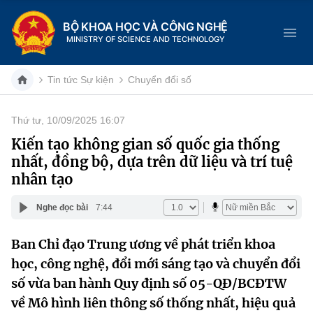
BỘ KHOA HỌC VÀ CÔNG NGHỆ
MINISTRY OF SCIENCE AND TECHNOLOGY
Tin tức Sự kiện
Chuyển đổi số
Thứ tư, 10/09/2025 16:07
Danh mục
Kiến tạo không gian số quốc gia thống
nhất, đồng bộ, dựa trên dữ liệu và trí tuệ
Trang chủ
nhân tạo
Giới thiệu
Nghe đọc bài
7:44
Chức năng nhiệm vụ
Tin tức sự kiện
Ban Chỉ đạo Trung ương về phát triển khoa
học, công nghệ, đổi mới sáng tạo và chuyển đổi
Dịch vụ công
Cơ cấu tổ chức
Khoa học và Công nghệ
số vừa ban hành Quy định số 05-QĐ/BCĐTW
Hệ thống văn bản
Lịch sử phát triển
Đổi mới sáng tạo
về Mô hình liên thông số thống nhất, hiệu quả